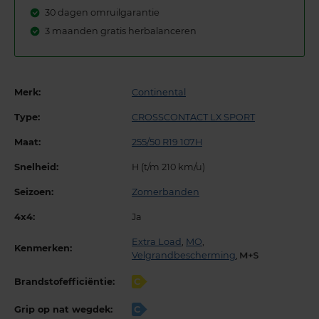
30 dagen omruilgarantie
3 maanden gratis herbalanceren
Merk:
Continental
Type:
CROSSCONTACT LX SPORT
Maat:
255/50 R19 107H
Snelheid:
H (t/m 210 km/u)
Seizoen:
Zomerbanden
4x4:
Ja
Extra Load
,
MO
,
Kenmerken:
Velgrandbescherming
,
Brandstofefficiëntie:
C
Grip op nat wegdek:
C