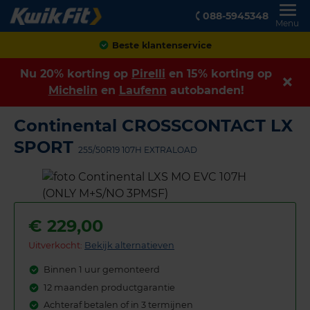
088-5945348
Menu
Achteraf betalen
Nu 20% korting op
Pirelli
en 15% korting op
Michelin
en
Laufenn
autobanden!
Continental CROSSCONTACT LX
SPORT
255/50R19 107H EXTRALOAD
€
229,00
Uitverkocht:
Bekijk alternatieven
Binnen 1 uur gemonteerd
12 maanden productgarantie
Achteraf betalen of in 3 termijnen