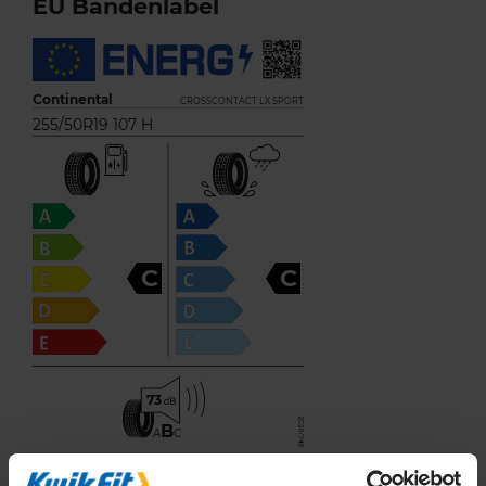
EU Bandenlabel
Continental
CROSSCONTACT LX SPORT
255/50R19 107 H
C
C
73
B
A
C