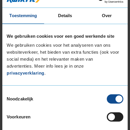
Deze band is beoordeeld met het EU
brandstofefficiëntie-label C, wat overeen komt
Toestemming
Details
Over
met een goede brandstofefficiëntie.
In de categorie grip op nat wegdek is deze band
We gebruiken cookies voor een goed werkende site
gewaardeerd met een C-label, wat betekent dat
We gebruiken cookies voor het analyseren van ons
deze band goede grip heeft bij natte
websiteverkeer, het bieden van extra functies (ook voor
weersomstandigheden.
social media) en het relevanter maken van
advertenties. Meer info lees je in onze
De band heeft een extern rolgeluid van 73 dB
privacyverklaring
.
met B-notering, wat betekent dat deze band
een normale geluidsproductie heeft.
Toestemmingsselectie
Wil je nog meer informatie over het
Noodzakelijk
bandenlabel van deze band, klik dan
hier
Voorkeuren