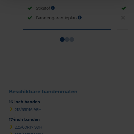
Stikstof
St
Bandengarantieplan
B
Item
1
of
3
Beschikbare bandenmaten
16-inch banden
215/65R16 98H
17-inch banden
225/60R17 99H