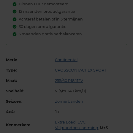
Binnen 1 uur gemonteerd
12 maanden productgarantie
Achteraf betalen of in 3 termijnen
30 dagen omruilgarantie
3 maanden gratis herbalanceren
Merk:
Continental
Type:
CROSSCONTACT LX SPORT
Maat:
255/60 R18 112V
Snelheid:
V (t/m 240 km/u)
Seizoen:
Zomerbanden
4x4:
Ja
Extra Load
,
EVC
,
Kenmerken:
Velgrandbescherming
,