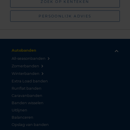
ZOEK OP KENTEKEN
PERSOONLIJK ADVIES
Autobanden
All-seasonbanden
Zomerbanden
Winterbanden
Extra Load banden
Runflat banden
Caravanbanden
Banden wisselen
Uitlijnen
Balanceren
Opslag van banden