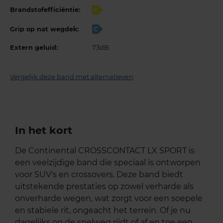
Brandstofefficiëntie:
C
Grip op nat wegdek:
C
Extern geluid:
73dB
Vergelijk deze band met alternatieven
In het kort
De Continental CROSSCONTACT LX SPORT is
een veelzijdige band die speciaal is ontworpen
voor SUV's en crossovers. Deze band biedt
uitstekende prestaties op zowel verharde als
onverharde wegen, wat zorgt voor een soepele
en stabiele rit, ongeacht het terrein. Of je nu
dagelijks op de snelweg rijdt of af en toe een