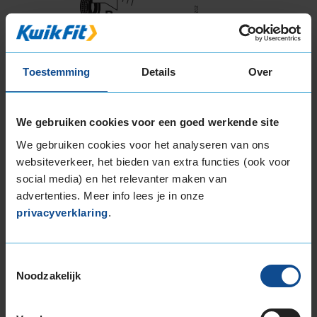
B
A
C
Deze band is beoordeeld met het EU
Toestemming
Details
Over
brandstofefficiëntie-label C, wat overeen komt
met een goede brandstofefficiëntie.
We gebruiken cookies voor een goed werkende site
In de categorie grip op nat wegdek is deze band
We gebruiken cookies voor het analyseren van ons
gewaardeerd met een C-label, wat betekent dat
websiteverkeer, het bieden van extra functies (ook voor
deze band goede grip heeft bij natte
social media) en het relevanter maken van
weersomstandigheden.
advertenties. Meer info lees je in onze
privacyverklaring
.
De band heeft een extern rolgeluid van 73 dB
met B-notering, wat betekent dat deze band
een normale geluidsproductie heeft.
Toestemmingsselectie
Noodzakelijk
Wil je nog meer informatie over het
bandenlabel van deze band, klik dan
hier