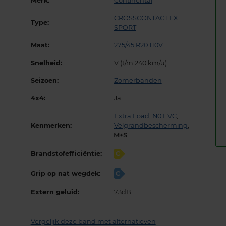
Merk:
Continental
CROSSCONTACT LX
Type:
SPORT
Maat:
275/45 R20 110V
Snelheid:
V (t/m 240 km/u)
Seizoen:
Zomerbanden
4x4:
Ja
Extra Load
,
N0 EVC
,
Kenmerken:
Velgrandbescherming
,
Brandstofefficiëntie:
C
Grip op nat wegdek:
C
Extern geluid:
73dB
Vergelijk deze band met alternatieven