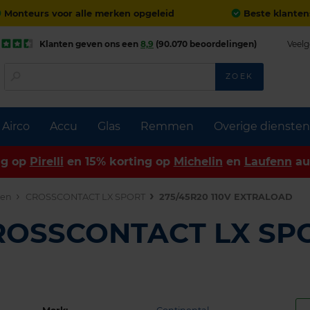
Monteurs voor alle merken opgeleid
Beste klanten
Klanten geven ons een
8,9
(90.070 beoordelingen)
Veelg
ZOEK
Airco
Accu
Glas
Remmen
Overige diensten
ng op
Pirelli
en 15% korting op
Michelin
en
Laufenn
au
den
CROSSCONTACT LX SPORT
275/45R20 110V EXTRALOAD
CROSSCONTACT LX SP