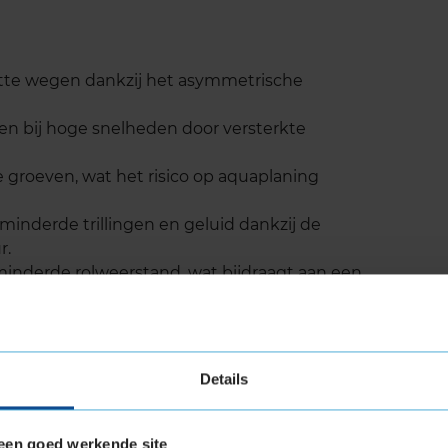
atte wegen dankzij het asymmetrische
 en bij hoge snelheden door versterkte
e groeven, wat het risico op aquaplaning
minderde trillingen en geluid dankzij de
r.
minderde rolweerstand, wat bijdraagt aan een
k, ideaal voor SUV’s en crossovers die af en toe
nden voor een langere levensduur en betere
Details
gen.
een goed werkende site