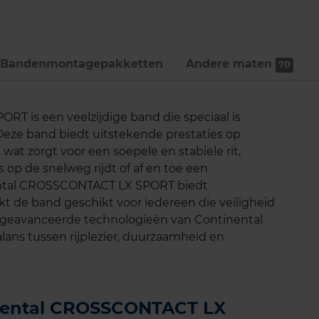
Bandenmontage­pakketten
Andere maten
70
 is een veelzijdige band die speciaal is
Deze band biedt uitstekende prestaties op
at zorgt voor een soepele en stabiele rit,
s op de snelweg rijdt of af en toe een
nental CROSSCONTACT LX SPORT biedt
t de band geschikt voor iedereen die veiligheid
ij geavanceerde technologieën van Continental
lans tussen rijplezier, duurzaamheid en
inental CROSSCONTACT LX