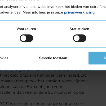
 LX SPORT levensduur
t analyseren van ons websiteverkeer, het bieden van extra func
advertenties. Meer info lees je in onze
privacyverklaring
.
ORT is ontworpen met duurzaamheid in
twerp en de innovatieve rubbercompound biedt
s bij intensief gebruik op diverse
Voorkeuren
Statistieken
zoals die van de ANWB en ADAC, laten zien dat
d, waardoor je er langer van kunt genieten
estaties.
LX SPORT geluid
okies
Selectie toestaan
A
de Continental CROSSCONTACT LX SPORT is het
 Dankzij de geoptimaliseerde profielstructuur en
het geluid tijdens het rijden verminderd. Dit
t, maar verhoogt ook het comfort, vooral tijdens
oldoet aan de EU-richtlijnen voor
j stiller is dan veel andere SUV-banden op de
RT is een uitstekende keuze voor wie een