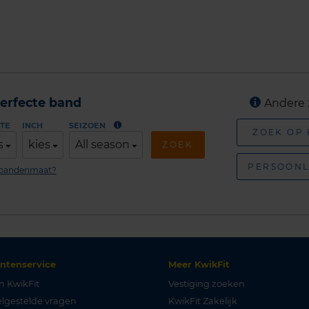
erfecte band
Andere 
TE
INCH
SEIZOEN
ZOEK OP
s
kies
All season
ZOEK
PERSOONL
n bandenmaat?
antenservice
Meer KwikFit
n KwikFit
Vestiging zoeken
lgestelde vragen
KwikFit Zakelijk