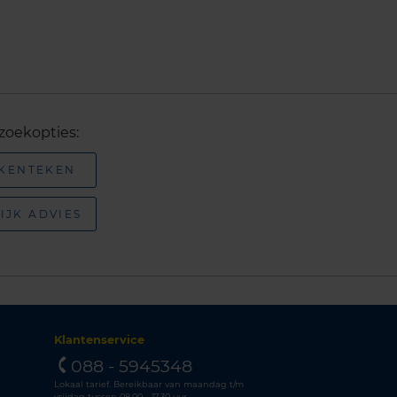
zoekopties:
 KENTEKEN
IJK ADVIES
Klantenservice
088 - 5945348
Lokaal tarief. Bereikbaar van maandag t/m
vrijdag tussen 08.00 - 17.30 uur.