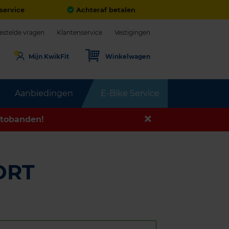
service
Achteraf betalen
estelde vragen
Klantenservice
Vestigingen
Mijn KwikFit
Winkelwagen
Aanbiedingen
E-Bike Service
tobanden!
ORT