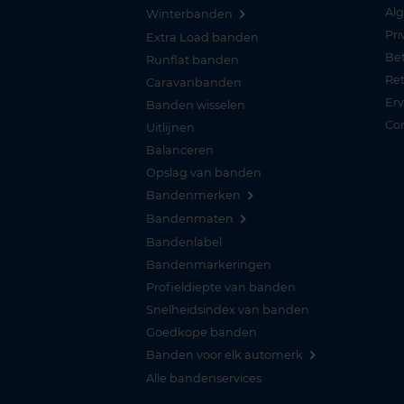
Al
Winterbanden
Pri
Extra Load banden
Be
Runflat banden
Re
Caravanbanden
Er
Banden wisselen
Co
Uitlijnen
Balanceren
Opslag van banden
Bandenmerken
Bandenmaten
Bandenlabel
Bandenmarkeringen
Profieldiepte van banden
Snelheidsindex van banden
Goedkope banden
Banden voor elk automerk
Alle bandenservices