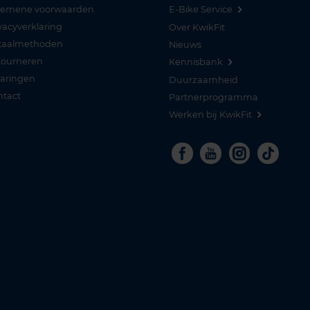
gemene voorwaarden
E-Bike Service
vacyverklaring
Over KwikFit
taalmethoden
Nieuws
tourneren
Kennisbank
varingen
Duurzaamheid
ntact
Partnerprogramma
Werken bij KwikFit
Facebook
Youtube
Instagra
Tikto