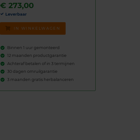
€
273,00
Leverbaar
IN WINKELWAGEN
Binnen 1 uur gemonteerd
12 maanden productgarantie
Achteraf betalen of in 3 termijnen
30 dagen omruilgarantie
3 maanden gratis herbalanceren