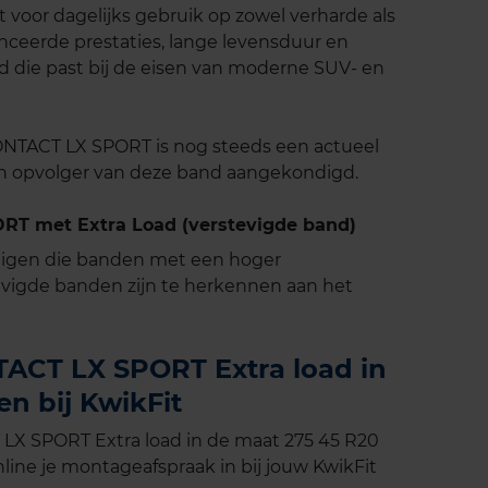
oor dagelijks gebruik op zowel verharde als
nceerde prestaties, lange levensduur en
nd die past bij de eisen van moderne SUV- en
TACT LX SPORT is nog steeds een actueel
n opvolger van deze band aangekondigd.
T met Extra Load (verstevigde band)
tuigen die banden met een hoger
vigde banden zijn te herkennen aan het
ACT LX SPORT Extra load in
n bij KwikFit
X SPORT Extra load in de maat 275 45 R20
line je montageafspraak in bij jouw KwikFit