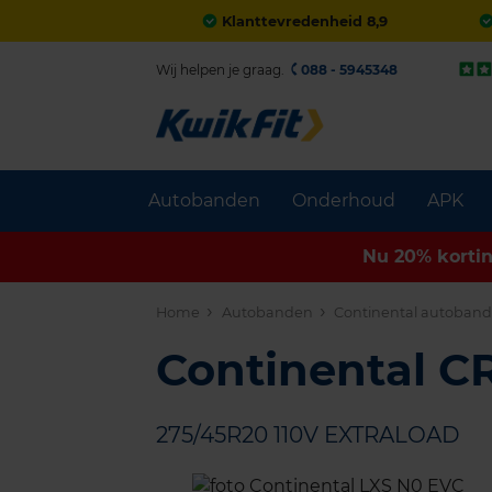
Klanttevredenheid 8,9
Wij helpen je graag.
088 - 5945348
Autobanden
Onderhoud
APK
Nu 20% korti
Home
Autobanden
Continental autoban
Continental 
275/45R20 110V EXTRALOAD