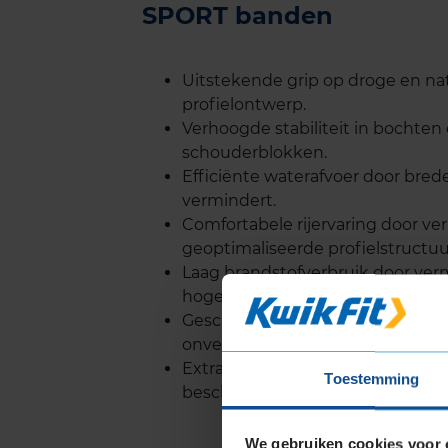
SPORT banden
Uitstekende grip op droge en n
profielontwerp.
Verhoogde stabiliteit in bochten
schouderblokken.
Efficiënte waterafvoer door bred
vermindert.
Comfortabele rijervaring door ver
geoptimaliseerde profielstructuu
Laag brandstofverbruik door ver
hogere brandstofefficiëntie.
Geschikt voor licht offroad gebrui
onverharde wegen rijden.
Extra versteviging van de zijwa
Toestemming
bescherming tegen beschadigin
We gebruiken cookies voor 