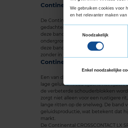
Continental CROSSCONTACT
We gebruiken cookies voor he
en het relevanter maken van 
De Continental CROSSCONTACT LX SP
gedachten. Dankzij het robuuste on
Toestemmingsselectie
deze band een langere levensduur, zelf
Noodzakelijk
ondergronden. Onafhankelijke tests, 
deze band goed scoort op slijtvasthei
zonder in te boeten op veiligheid of pr
Continental CROSSCONTACT 
Enkel noodzakelijke co
Een van de grootste voordelen van 
lage geluidsniveau tijdens het rijden.
de verbeterde schouderblokken wordt 
zorgt niet alleen voor een rustigere ri
lange ritten op de snelweg. De band v
geluidsproductie, wat betekent dat hi
markt.
De Continental CROSSCONTACT LX SPO