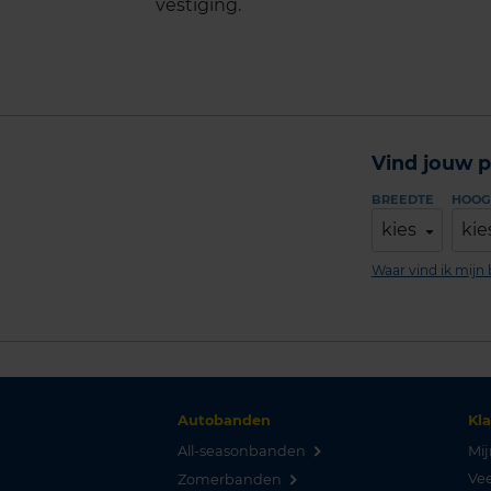
vestiging.
Vind jouw p
BREEDTE
HOOG
kies
kie
Waar vind ik mij
Autobanden
Kl
All-seasonbanden
Mij
Vee
Zomerbanden