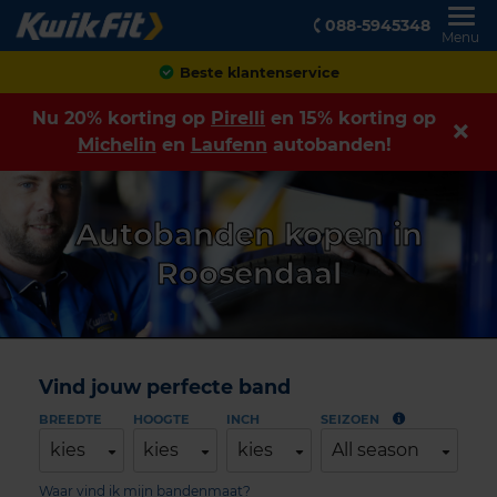
088-5945348
Menu
Achteraf betalen
Nu 20% korting op
Pirelli
en 15% korting op
Michelin
en
Laufenn
autobanden!
Autobanden kopen in
Roosendaal
Vind jouw perfecte band
BREEDTE
HOOGTE
INCH
SEIZOEN
kies
kies
kies
All season
Waar vind ik mijn bandenmaat?