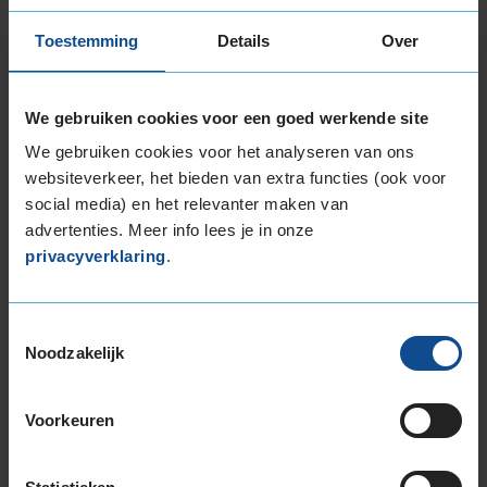
Toestemming
Details
Over
9,0
We gebruiken cookies voor een goed werkende site
Service
:
Bandenwissel
Datum
: 17 november 2025 bij
391 Roosendaal,
We gebruiken cookies voor het analyseren van ons
Vijfhuizenberg 40
websiteverkeer, het bieden van extra functies (ook voor
social media) en het relevanter maken van
advertenties. Meer info lees je in onze
privacyverklaring
.
10,0
Service
:
Bandenwissel
Toestemmingsselectie
Noodzakelijk
Datum
: 8 april 2025 bij
391 Roosendaal, Vijfhuizenberg 40
Voorkeuren
6,0