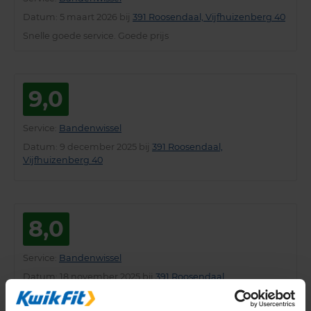
Datum
: 5 maart 2026 bij
391 Roosendaal, Vijfhuizenberg 40
Snelle goede service. Goede prijs
9,0
Service
:
Bandenwissel
Datum
: 9 december 2025 bij
391 Roosendaal,
Vijfhuizenberg 40
8,0
Service
:
Bandenwissel
Datum
: 18 november 2025 bij
391 Roosendaal,
Vijfhuizenberg 40