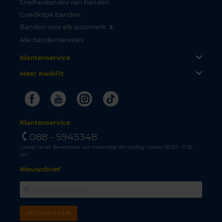
Snelheidsindex van banden
Goedkope banden
Banden voor elk automerk
Alle bandenservices
Klantenservice
Meer KwikFit
Facebook
Youtube
Instagram
Tiktok
Klantenservice
088 - 5945348
Lokaal tarief. Bereikbaar van maandag t/m vrijdag tussen 08.00 - 17.30
uur.
Nieuwsbrief
INSCHRIJVEN