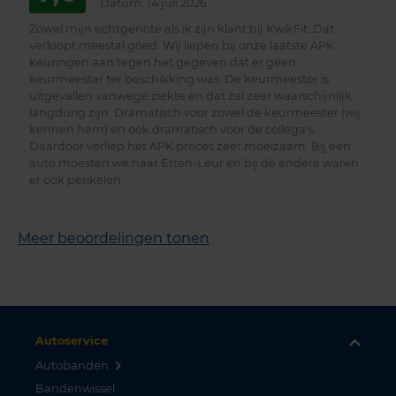
Datum
: 14 juli 2026
Zowel mijn echtgenote als ik zijn klant bij KwikFit. Dat
verloopt meestal goed. Wij liepen bij onze laatste APK
keuringen aan tegen het gegeven dat er geen
keurmeester ter beschikking was. De keurmeester is
uitgevallen vanwege ziekte en dat zal zeer waarschijnlijk
langdurig zijn. Dramatisch voor zowel de keurmeester (wij
kennen hem) en ook dramatisch voor de collega's.
Daardoor verliep het APK proces zeer moeizaam. Bij een
auto moesten we naar Etten-Leur en bij de andere waren
er ook perikelen.
Meer beoordelingen tonen
Autoservice
Autobanden
Bandenwissel