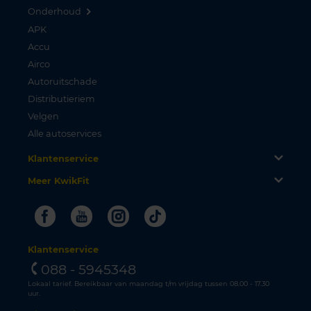
Onderhoud
APK
Accu
Airco
Autoruitschade
Distributieriem
Velgen
Alle autoservices
Klantenservice
Meer KwikFit
Facebook
Youtube
Instagram
Tiktok
Klantenservice
088 - 5945348
Lokaal tarief. Bereikbaar van maandag t/m vrijdag tussen 08.00 - 17.30
uur.