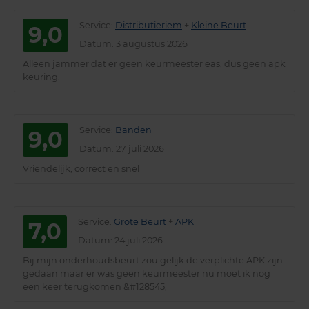
Service
:
Distributieriem
+
Kleine Beurt
9,0
Datum
: 3 augustus 2026
Alleen jammer dat er geen keurmeester eas, dus geen apk
keuring.
Service
:
Banden
9,0
Datum
: 27 juli 2026
Vriendelijk, correct en snel
Service
:
Grote Beurt
+
APK
7,0
Datum
: 24 juli 2026
Bij mijn onderhoudsbeurt zou gelijk de verplichte APK zijn
gedaan maar er was geen keurmeester nu moet ik nog
een keer terugkomen &#128545;