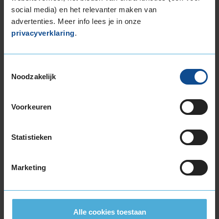
social media) en het relevanter maken van
advertenties. Meer info lees je in onze
Klantbeoordelingen
privacyverklaring
.
Onderstaand tref je de meest recente
klantbeoordelingen aan van dit KwikFit filiaal. De
actuele klantbeoordeling is gebaseerd op 953
Toestemmingsselectie
beoordelingen, met een maximale score van 10.
Noodzakelijk
Hieronder zie je de 20 meest recente
klantbeoordelingen.
Voorkeuren
Gemiddelde klantbeoordeling
Statistieken
9,0
Op basis van 953 reviews
Marketing
Alle cookies toestaan
Service
:
Kleine Beurt