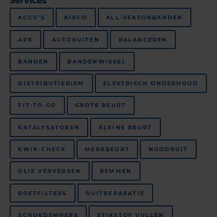
Services
ACCU'S
AIRCO
ALL-SEASONBANDEN
APK
AUTORUITEN
BALANCEREN
BANDEN
BANDENWISSEL
DISTRIBUTIERIEM
ELEKTRISCH ONDERHOUD
FIT-TO-GO
GROTE BEURT
KATALYSATOREN
KLEINE BEURT
KWIK-CHECK
MERKBEURT
NOODRUIT
OLIE VERVERSEN
REMMEN
ROETFILTERS
RUITREPARATIE
SCHOKDEMPERS
STIKSTOF VULLEN