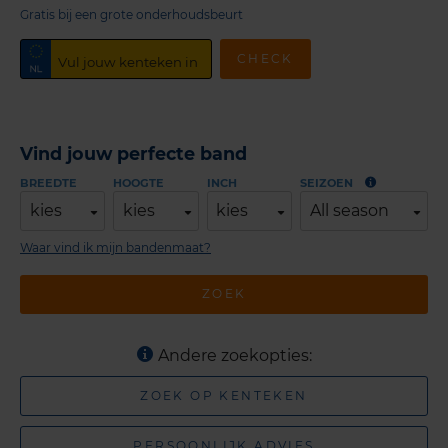
Gratis bij een grote onderhoudsbeurt
CHECK
Vind jouw perfecte band
BREEDTE
HOOGTE
INCH
SEIZOEN
kies
kies
kies
All season
Waar vind ik mijn bandenmaat?
ZOEK
Andere zoekopties:
ZOEK OP KENTEKEN
PERSOONLIJK ADVIES