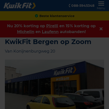
088-5945348
Menu
Achteraf betalen
Nu 20% korting op
Pirelli
en 15% korting op
Michelin
en
Laufenn
autobanden!
KwikFit Bergen op Zoom
Van Konijnenburgweg 20