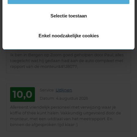
10,0
Datum
: 5 augustus 2026
erg goed service
Selectie toestaan
Enkel noodzakelijke cookies
Service
:
Merkbeurt
9,0
Datum
: 5 augustus 2026
Ik ben in Bergen op Zoom goed geholpen door Paul, alles
toegelicht wat hij gedaan had aan de auto compleet met
rapport van de monteur&#128077;
Service
:
Uitlijnen
10,0
Datum
: 4 augustus 2026
Allereerst vriendelijk personeel met verwijzing waar je
koffie of thee kunt halen. Vakkundig uitgevoerd door de
monteur, met een uitdraai van het meetrapport. En
binnen de afgesproken tijd klaar :)