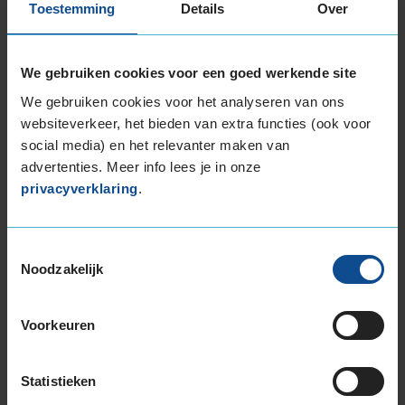
onderstaande afbeelding laat zien hoe een
Toestemming
Details
Over
zomerband reageert op oneffenheden in het
wegdek. Door de zachtere rubbersoort van de
winterband vervormt het rubber makkelijker
We gebruiken cookies voor een goed werkende site
wanneer hij over oneffenheden in het wegdek
We gebruiken cookies voor het analyseren van ons
rijdt. Hierdoor worden oneffenheden in het
websiteverkeer, het bieden van extra functies (ook voor
wegdek makkelijker opgevangen. De band heeft
social media) en het relevanter maken van
dus meer contact met het wegdek en dat
advertenties. Meer info lees je in onze
betekent: meer grip!
privacyverklaring
.
Remweg
Toestemmingsselectie
Noodzakelijk
De remweg van een voertuig is afhankelijk van
verschillende factoren. De beginsnelheid, het
Voorkeuren
wegdek, de weersomstandigheden, maar ook het
type band spelen een belangrijke rol.
Statistieken