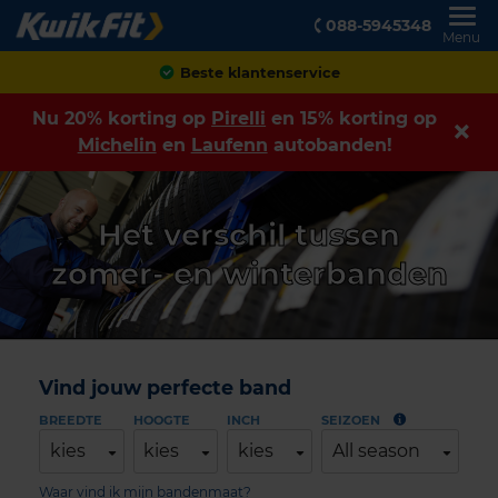
088-5945348
Menu
Achteraf betalen
Nu 20% korting op
Pirelli
en 15% korting op
Michelin
en
Laufenn
autobanden!
Het verschil tussen
zomer- en winterbanden
Vind jouw perfecte band
BREEDTE
HOOGTE
INCH
SEIZOEN
kies
kies
kies
All season
Waar vind ik mijn bandenmaat?