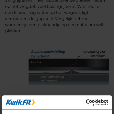
aangrijpen van het rubber over de oneffenheden
op het wegdek veel belangrijker is. Wanneer er
een kleine laag water op het wegdek ligt,
vermindert de grip snel. Vergelijk het met
wanneer je een plakbandje op een nat raam wilt
plakken.
Oneffenheden in het wegdek
Ieder wegdek bestaat uit kleine oneffenheden. De