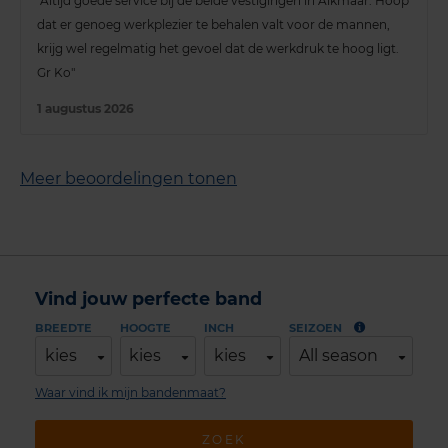
"Altijd goede service bij de beide vestigingen in Alkmaar. Hoop
dat er genoeg werkplezier te behalen valt voor de mannen,
krijg wel regelmatig het gevoel dat de werkdruk te hoog ligt.
Gr Ko"
1 augustus 2026
Meer beoordelingen tonen
Vind jouw perfecte band
BREEDTE
HOOGTE
INCH
SEIZOEN
kies
kies
kies
All season
Waar vind ik mijn bandenmaat?
ZOEK