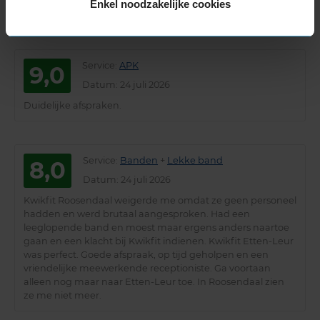
Enkel noodzakelijke cookies
Netjes geholpen
Service
:
APK
9,0
Datum
: 24 juli 2026
Duidelijke afspraken.
Service
:
Banden
+
Lekke band
8,0
Datum
: 24 juli 2026
Kwikfit Roosendaal weigerde me omdat ze geen personeel
hadden en werd brutaal aangesproken. Had een
leeglopende band en moest maar ergens anders naartoe
gaan en een klacht bij Kwikfit indienen. Kwikfit Etten-Leur
was perfect. Goede afspraak, op tijd geholpen en een
vriendelijke meewerkende receptioniste. Ga voortaan
alleen nog maar naar Etten-Leur toe. In Roosendaal zien
ze me niet meer.