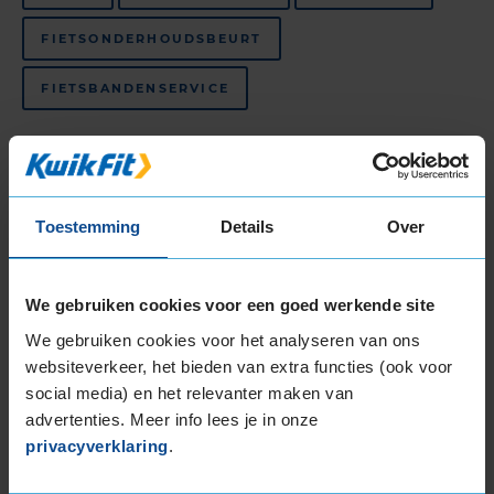
FIETSONDERHOUDSBEURT
FIETSBANDENSERVICE
Bekijk al onze
autogarages in de regio Etten-Leur
.
KwikFit is de beste keus voor
APK in Etten-Leur
,
autobanden in Etten-Leur
en
auto-onderhoud in
Toestemming
Details
Over
Etten-Leur
.
Klantbeoordelingen
We gebruiken cookies voor een goed werkende site
Onderstaand tref je de meest recente
We gebruiken cookies voor het analyseren van ons
klantbeoordelingen aan van dit KwikFit filiaal. De
websiteverkeer, het bieden van extra functies (ook voor
actuele klantbeoordeling is gebaseerd op 403
social media) en het relevanter maken van
beoordelingen, met een maximale score van 10.
advertenties. Meer info lees je in onze
Hieronder zie je de 20 meest recente
privacyverklaring
.
klantbeoordelingen.