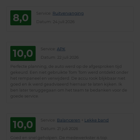
Service
:
Ruitvervanging
8,0
Datum
: 24 juli 2026
Service
:
APK
10,0
Datum
: 22 juli 2026
Perfecte planning, de auto werd op de afgesproken tijd
gekeurd. Een niet gebruikte Tom Tom werd ontdekt onder
het rempaneel en verwijderd. De accu rook blijkbaar niet
goed en ik werd geadviseerd hiernaar te laten kijken. Ik
ben later teruggegaan om het team te bedanken voor de
goede service.
Service
:
Balanceren
+
Lekke band
10,0
Datum
: 21 juli 2026
Goed en snel geholpen. De medewerkster is top.