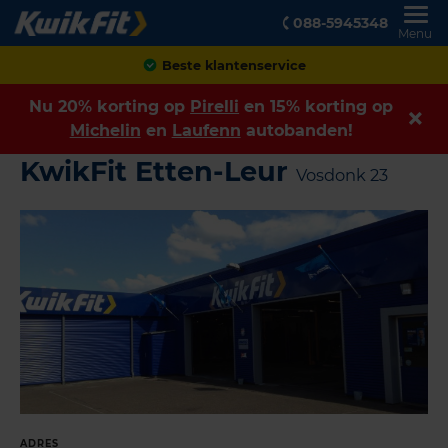
088-5945348
Menu
Beste klantenservice
Nu 20% korting op
Pirelli
en 15% korting op
Michelin
en
Laufenn
autobanden!
KwikFit Etten-Leur
Vosdonk 23
ADRES