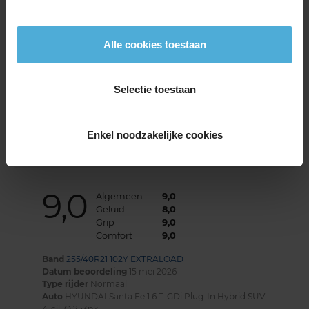
9,0
Algemeen
9,0
Geluid
9,0
Grip
8,0
Alle cookies toestaan
Comfort
9,0
Band
255/40R20 101W EXTRALOAD
Datum beoordeling
10 juli 2026
Selectie toestaan
Type rijder
Normaal
Auto
TESLA Model Y EV SUV 0-cil. A 450pk
Kilometer per jaar
25.000 tot 50.000 km
Enkel noodzakelijke cookies
9,0
Algemeen
9,0
Geluid
8,0
Grip
9,0
Comfort
9,0
Band
255/40R21 102Y EXTRALOAD
Datum beoordeling
15 mei 2026
Type rijder
Normaal
Auto
HYUNDAI Santa Fe 1.6 T-GDi Plug-In Hybrid SUV
4-cil. Q 253pk