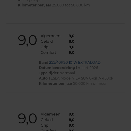
Kilometer per jaar
25.000 tot 50.000 km
9,0
Algemeen
9,0
Geluid
8,0
Grip
9,0
Comfort
9,0
Band
255/40R20 101W EXTRALOAD
Datum beoordeling
1 maart 2026
Type rijder
Normaal
Auto
TESLA Model Y EV SUV 0-cil. A 450pk
Kilometer per jaar
50.000 km of meer
9,0
Algemeen
9,0
Geluid
8,0
Grip
9,0
Comfort
9,0