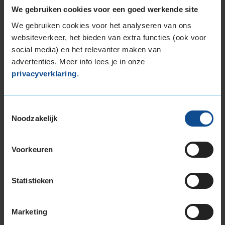
22-inch banden
We gebruiken cookies voor een goed werkende site
265/35R22 102W EXTRALOAD
We gebruiken cookies voor het analyseren van ons
275/35R22 104Y EXTRALOAD
websiteverkeer, het bieden van extra functies (ook voor
275/35R22 107Y EXTRALOAD
social media) en het relevanter maken van
275/40R22 107Y EXTRALOAD
advertenties. Meer info lees je in onze
275/40R22 107Y EXTRALOAD
privacyverklaring
.
275/45R22 112V EXTRALOAD
305/30R22 105W EXTRALOAD
Toestemmingsselectie
315/35R22 111Y EXTRALOAD
Noodzakelijk
Michelin PILOT SPORT EV reviews
6
Voorkeuren
Bekijk hieronder alle reviews voor de Michelin
PILOT SPORT EV. Deze beoordelingen zijn
Statistieken
uitsluitend van berijders van de Michelin PILOT
SPORT EV.
Marketing