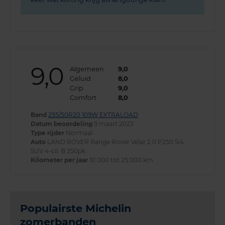
9,0
Algemeen
9,0
Geluid
8,0
Grip
9,0
Comfort
8,0
Band
255/50R20 109W EXTRALOAD
Datum beoordeling
9 maart 2023
Type rijder
Normaal
Auto
LAND ROVER Range Rover Velar 2.0 P250 Si4
SUV 4-cil. B 250pk
Kilometer per jaar
10.000 tot 25.000 km
Populairste Michelin
zomerbanden