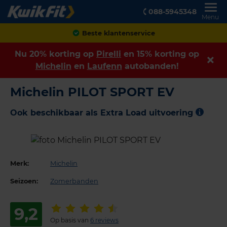
088-5945348
Menu
Achteraf betalen
Nu 20% korting op
Pirelli
en 15% korting op
Michelin
en
Laufenn
autobanden!
Michelin PILOT SPORT EV
Ook beschikbaar als Extra Load uitvoering
Merk:
Michelin
Seizoen:
Zomerbanden
9,2
Op basis van
6 reviews