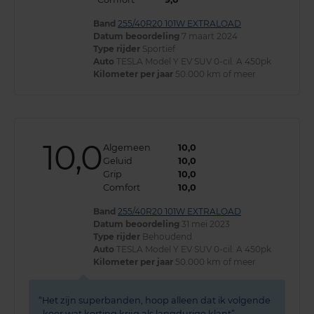
Band
255/40R20 101W EXTRALOAD
Datum beoordeling
7 maart 2024
Type rijder
Sportief
Auto
TESLA Model Y EV SUV 0-cil. A 450pk
Kilometer per jaar
50.000 km of meer
10,0
Algemeen
10,0
Geluid
10,0
Grip
10,0
Comfort
10,0
Band
255/40R20 101W EXTRALOAD
Datum beoordeling
31 mei 2023
Type rijder
Behoudend
Auto
TESLA Model Y EV SUV 0-cil. A 450pk
Kilometer per jaar
50.000 km of meer
Het zijn superbanden, hoop alleen dat ik volgende
keer wat korting krijg als langdurige klant