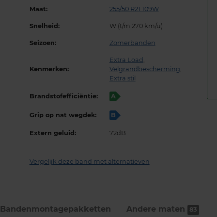
Maat:
255/50 R21 109W
Snelheid:
W (t/m 270 km/u)
Seizoen:
Zomerbanden
Extra Load
,
Kenmerken:
Velgrandbescherming
,
Extra stil
Brandstofefficiëntie:
A
Grip op nat wegdek:
B
Extern geluid:
72dB
Vergelijk deze band met alternatieven
Bandenmontage­pakketten
Andere maten
83