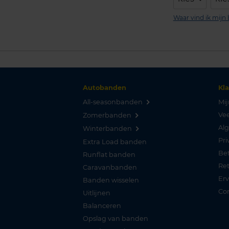
Waar vind ik mij
Autobanden
Kl
All-seasonbanden
Mij
Vee
Zomerbanden
Al
Winterbanden
Pri
Extra Load banden
Be
Runflat banden
Re
Caravanbanden
Er
Banden wisselen
Co
Uitlijnen
Balanceren
Opslag van banden