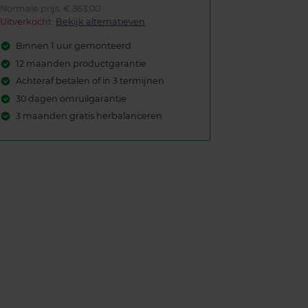
Normale prijs: € 363,00
Uitverkocht:
Bekijk alternatieven
Binnen 1 uur gemonteerd
12 maanden productgarantie
Achteraf betalen of in 3 termijnen
30 dagen omruilgarantie
3 maanden gratis herbalanceren