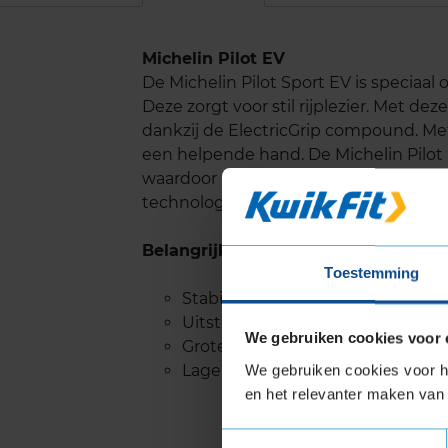
Michelin Pilot EV
De Michelin Pilot Sport EV is speciaal 
Deze zorgt voor stil rijplezier. Met d
dankzij de ElectricGrip compound. Me
een helpende hand. De Michelin Pilot
waardoor het loopvlakprofiel langer 
technologie die er voor zorgt dat gel
Belangrijke eigenschappen
Toestemming
Stabiele wegligging zelfs met ho
Uitstekende grip op nat wegdek
We gebruiken cookies voor 
Grotere actieradius
Lager geluidsniveau voor stille ri
We gebruiken cookies voor he
en het relevanter maken van 
Toestemmingsselectie