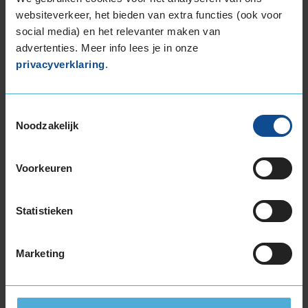
3
websiteverkeer, het bieden van extra functies (ook voor
social media) en het relevanter maken van
advertenties. Meer info lees je in onze
Beschikbare bandenmaten
privacyverklaring
.
18-inch banden
235/45R18 98V EXTRALOAD
Toestemmingsselectie
19-inch banden
Noodzakelijk
225/40R19 93V EXTRALOAD
235/40R19 96Y EXTRALOAD
Voorkeuren
235/45R19 99W EXTRALOAD
235/55R19 105W EXTRALOAD
255/45R19 104W EXTRALOAD
Statistieken
255/45R19 104W EXTRALOAD
20-inch banden
Marketing
225/40R20 94V EXTRALOAD
235/40R20 96Y EXTRALOAD
235/45R20 100H EXTRALOAD