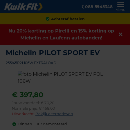
088-5945348
Menu
Achteraf betalen
Nu 20% korting op
Pirelli
en 15% korting op
Michelin
en
Laufenn
autobanden!
Michelin PILOT SPORT EV
255/45R21 106W EXTRALOAD
€
397,80
Jouw voordeel:
€ 70,20
Normale prijs: € 468,00
Uitverkocht:
Bekijk alternatieven
Binnen 1 uur gemonteerd