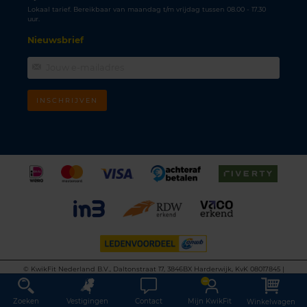
Lokaal tarief. Bereikbaar van maandag t/m vrijdag tussen 08.00 - 17.30
uur.
Nieuwsbrief
INSCHRIJVEN
©
KwikFit Nederland B.V., Daltonstraat 17, 3846BX Harderwijk, KvK 08017845 |
Algemene voorwaarden
•
Privacyverklaring
•
Cookiebeleid
•
Disclaimer
This site is protected by reCAPTCHA and the Google
Privacy Policy
and
Terms of
Service
apply.
Zoeken
Vestigingen
Contact
Mijn KwikFit
Winkelwagen