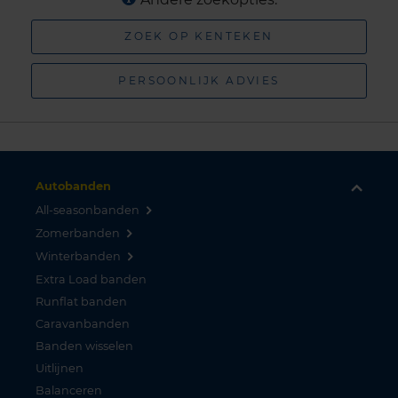
ZOEK OP KENTEKEN
PERSOONLIJK ADVIES
Autobanden
All-seasonbanden
Zomerbanden
Winterbanden
Extra Load banden
Runflat banden
Caravanbanden
Banden wisselen
Uitlijnen
Balanceren