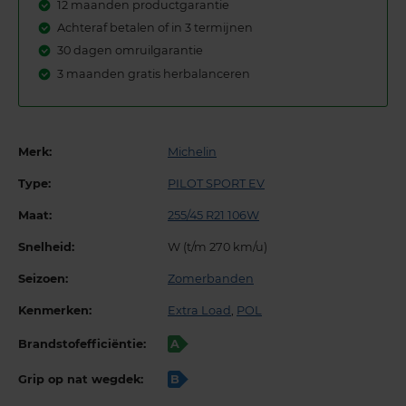
12 maanden productgarantie
Achteraf betalen of in 3 termijnen
30 dagen omruilgarantie
3 maanden gratis herbalanceren
Merk:
Michelin
Type:
PILOT SPORT EV
Maat:
255/45 R21 106W
Snelheid:
W (t/m 270 km/u)
Seizoen:
Zomerbanden
Kenmerken:
Extra Load
,
POL
Brandstofefficiëntie:
A
Grip op nat wegdek:
B