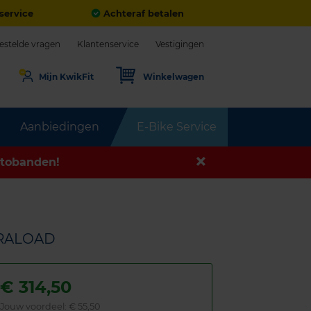
service
Achteraf betalen
estelde vragen
Klantenservice
Vestigingen
Mijn KwikFit
Winkelwagen
Aanbiedingen
E-Bike Service
tobanden!
TRALOAD
€
314,50
Jouw voordeel:
€ 55,50