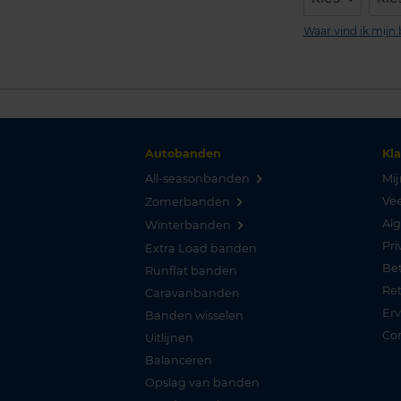
Waar vind ik mij
Autobanden
Kl
All-seasonbanden
Mij
Vee
Zomerbanden
Al
Winterbanden
Pri
Extra Load banden
Be
Runflat banden
Re
Caravanbanden
Er
Banden wisselen
Co
Uitlijnen
Balanceren
Opslag van banden