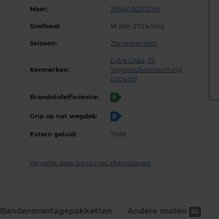
Maat:
255/40 R20 101W
Snelheid:
W (t/m 270 km/u)
Seizoen:
Zomerbanden
Extra Load
,
T2
,
Kenmerken:
Velgrandbescherming
,
Extra stil
Brandstofefficiëntie:
A
Grip op nat wegdek:
B
Extern geluid:
71dB
Vergelijk deze band met alternatieven
Bandenmontage­pakketten
Andere maten
83