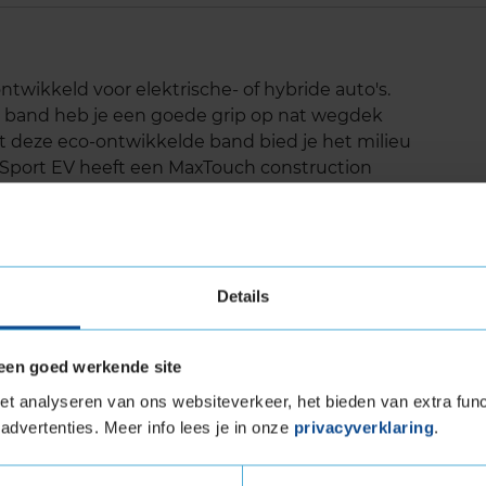
ontwikkeld voor elektrische- of hybride auto's.
eze band heb je een goede grip op nat wegdek
t deze eco-ontwikkelde band bied je het milieu
 Sport EV heeft een MaxTouch construction
meegaat. Ook beschikt deze band over Acoustic
uidstrillingen worden gedempt.
Details
ge snelheid
een goed werkende site
tten
t analyseren van ons websiteverkeer, het bieden van extra func
advertenties. Meer info lees je in onze
privacyverklaring
.