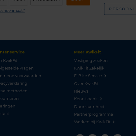
PERSOONL
n bandenmaat?
antenservice
Meer KwikFit
n KwikFit
Vestiging zoeken
lgestelde vragen
KwikFit Zakelijk
gemene voorwaarden
E-Bike Service
vacyverklaring
Over KwikFit
taalmethoden
Nieuws
tourneren
Kennisbank
varingen
Duurzaamheid
ntact
Partnerprogramma
Werken bij KwikFit