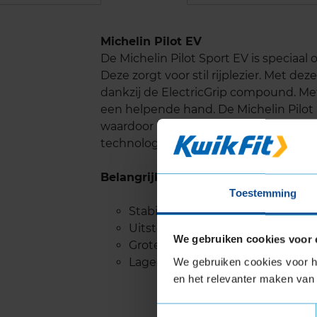
Michelin Pilot EV
De Michelin Pilot Sport EV is speciaal 
Deze zorgt voor stil rijplezier. Met d
dankzij de ElectricGrip compound. Me
een helpende hand. De Michelin Pilot
waardoor het loopvlakprofiel langer 
technologie die er voor zorgt dat gel
Belangrijke eigenschappen
Toestemming
Stabiele wegligging zelfs met ho
Uitstekende grip op nat wegdek
We gebruiken cookies voor 
Grotere actieradius
Lager geluidsniveau voor stille ri
We gebruiken cookies voor he
en het relevanter maken van 
Toestemmingsselectie