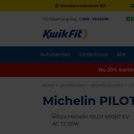
Klanttevredenheid 8,9
Wij helpen je graag.
088 - 5945348
Autobanden
Onderhoud
APK
Nu 20% korti
Home
Autobanden
Michelin banden
P
Michelin PIL