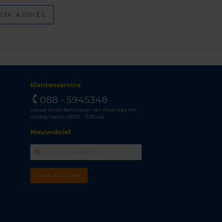
IJK ADVIES
Klantenservice
088 - 5945348
Lokaal tarief. Bereikbaar van maandag t/m
vrijdag tussen 08.00 - 17.30 uur.
Nieuwsbrief
INSCHRIJVEN