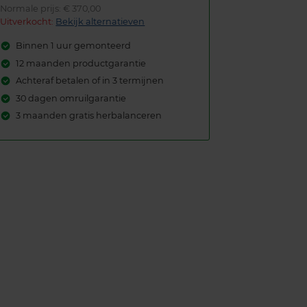
Normale prijs: € 370,00
Uitverkocht:
Bekijk alternatieven
Binnen 1 uur gemonteerd
12 maanden productgarantie
Achteraf betalen of in 3 termijnen
30 dagen omruilgarantie
3 maanden gratis herbalanceren