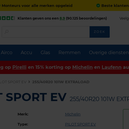
Monteurs voor alle merken opgeleid
Beste klanten
Klanten geven ons een
8,9
(90.125 beoordelingen)
Veelg
ZOEK
Airco
Accu
Glas
Remmen
Overige diensten
ng op
Pirelli
en 15% korting op
Michelin
en
Laufenn
au
ILOT SPORT EV
255/40R20 101W EXTRALOAD
OT SPORT EV
255/40R20 101W EX
Merk:
Michelin
Type:
PILOT SPORT EV