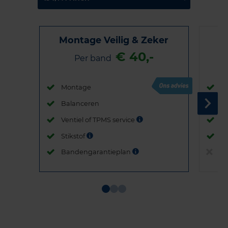
Montage Veilig & Zeker
€ 40,-
Per band
Montage
M
Balanceren
B
Ventiel of TPMS service
Ve
Stikstof
St
Bandengarantieplan
B
Item
1
of