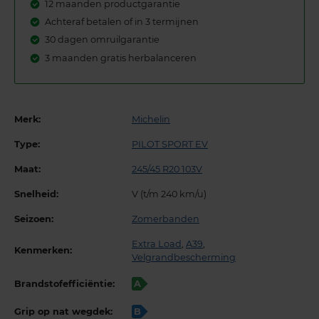
12 maanden productgarantie
Achteraf betalen of in 3 termijnen
30 dagen omruilgarantie
3 maanden gratis herbalanceren
Merk:
Michelin
Type:
PILOT SPORT EV
Maat:
245/45 R20 103V
Snelheid:
V (t/m 240 km/u)
Seizoen:
Zomerbanden
Extra Load
,
A39
,
Kenmerken:
Velgrandbescherming
Brandstofefficiëntie:
A
Grip op nat wegdek:
B