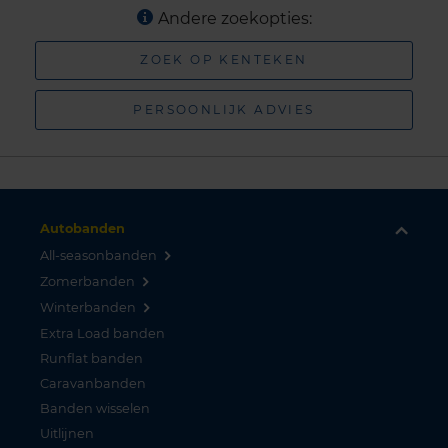
Andere zoekopties:
ZOEK OP KENTEKEN
PERSOONLIJK ADVIES
Autobanden
All-seasonbanden
Zomerbanden
Winterbanden
Extra Load banden
Runflat banden
Caravanbanden
Banden wisselen
Uitlijnen