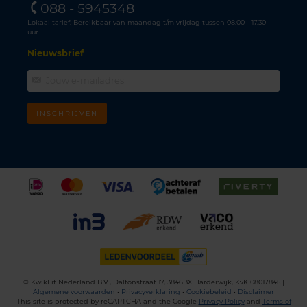
088 - 5945348
Lokaal tarief. Bereikbaar van maandag t/m vrijdag tussen 08.00 - 17.30
uur.
Nieuwsbrief
INSCHRIJVEN
©
KwikFit Nederland B.V., Daltonstraat 17, 3846BX Harderwijk, KvK 08017845 |
Algemene voorwaarden
•
Privacyverklaring
•
Cookiebeleid
•
Disclaimer
This site is protected by reCAPTCHA and the Google
Privacy Policy
and
Terms of