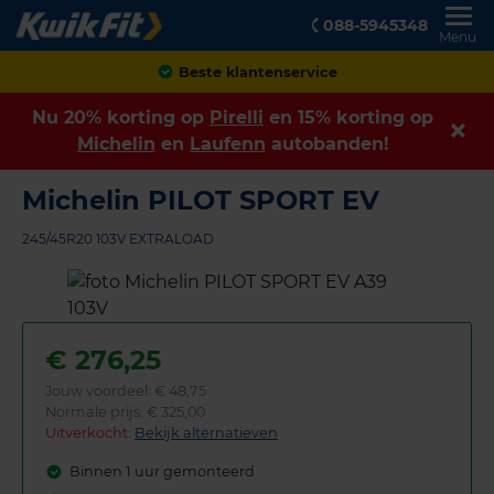
088-5945348
Menu
Achteraf betalen
Nu 20% korting op
Pirelli
en 15% korting op
Michelin
en
Laufenn
autobanden!
Michelin PILOT SPORT EV
245/45R20 103V EXTRALOAD
€
276,25
Jouw voordeel:
€ 48,75
Normale prijs: € 325,00
Uitverkocht:
Bekijk alternatieven
Binnen 1 uur gemonteerd