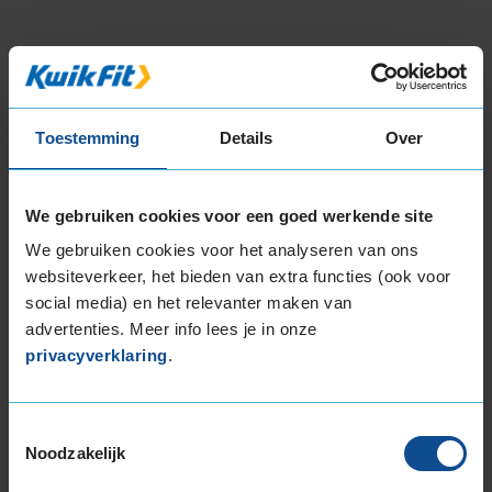
3
Beschikbare bandenmaten
Toestemming
Details
Over
18-inch banden
235/45R18 98V EXTRALOAD
19-inch banden
We gebruiken cookies voor een goed werkende site
225/40R19 93V EXTRALOAD
We gebruiken cookies voor het analyseren van ons
235/40R19 96Y EXTRALOAD
websiteverkeer, het bieden van extra functies (ook voor
235/45R19 99W EXTRALOAD
social media) en het relevanter maken van
235/55R19 105W EXTRALOAD
advertenties. Meer info lees je in onze
255/45R19 104W EXTRALOAD
privacyverklaring
.
255/45R19 104W EXTRALOAD
20-inch banden
Toestemmingsselectie
225/40R20 94V EXTRALOAD
Noodzakelijk
235/40R20 96Y EXTRALOAD