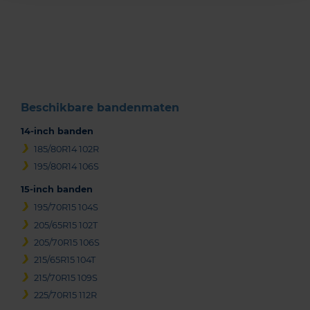
Item
1
of
3
Beschikbare bandenmaten
14-inch banden
185/80R14 102R
195/80R14 106S
15-inch banden
195/70R15 104S
205/65R15 102T
205/70R15 106S
215/65R15 104T
215/70R15 109S
225/70R15 112R