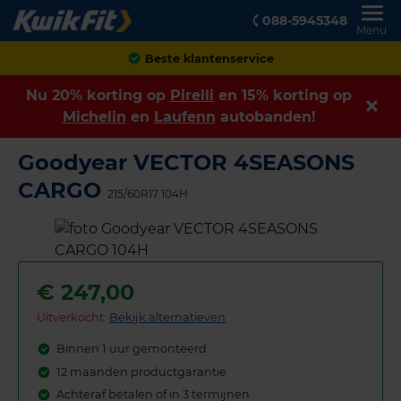
088-5945348
Menu
Achteraf betalen
Nu 20% korting op
Pirelli
en 15% korting op
Michelin
en
Laufenn
autobanden!
Goodyear VECTOR 4SEASONS
CARGO
215/60R17 104H
€
247,00
Uitverkocht:
Bekijk alternatieven
Binnen 1 uur gemonteerd
12 maanden productgarantie
Achteraf betalen of in 3 termijnen