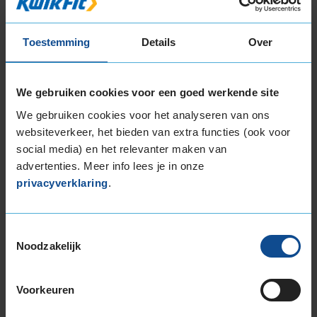
Band
215/60R17 104H
Datum beoordeling
18 september 2025
Toestemming
Details
Over
Type rijder
Normaal
Auto
PEUGEOT Expert 2.0 BlueHDi 180 VAN 4-cil.
D 177pk
Kilometer per jaar
25.000 tot 50.000 km
We gebruiken cookies voor een goed werkende site
We gebruiken cookies voor het analyseren van ons
Ondanks dat ik expliciet gevraagd heb of de
websiteverkeer, het bieden van extra functies (ook voor
banden goed gebalanceerd waren was dat
social media) en het relevanter maken van
NIET het geval. *Medewerkers in garage
advertenties. Meer info lees je in onze
zeiden: dat gaat altijd goed hoor met nieuwe
banden. Super slecht. Trilt bij 100-130km
privacyverklaring
.
Toestemmingsselectie
Noodzakelijk
Bandenmontagepakketten
Kies je
Voorkeuren
bandenmaat omvang (inch)