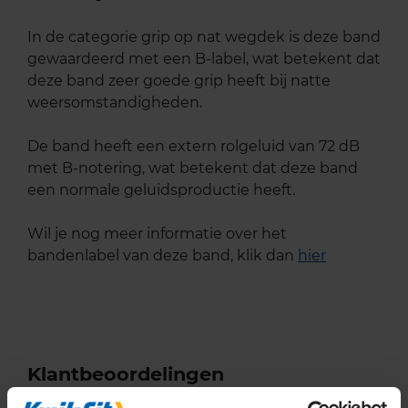
In de categorie grip op nat wegdek is deze band
gewaardeerd met een B-label, wat betekent dat
deze band zeer goede grip heeft bij natte
weersomstandigheden.
De band heeft een extern rolgeluid van 72 dB
met B-notering, wat betekent dat deze band
een normale geluidsproductie heeft.
Wil je nog meer informatie over het
bandenlabel van deze band, klik dan
hier
Klantbeoordelingen