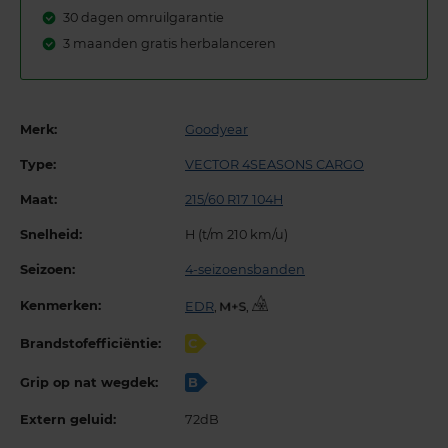
30 dagen omruilgarantie
3 maanden gratis herbalanceren
Merk:
Goodyear
Type:
VECTOR 4SEASONS CARGO
Maat:
215/60 R17 104H
Snelheid:
H (t/m 210 km/u)
Seizoen:
4-seizoensbanden
Kenmerken:
EDR
,
,
Brandstofefficiëntie:
C
Grip op nat wegdek:
B
Extern geluid:
72dB