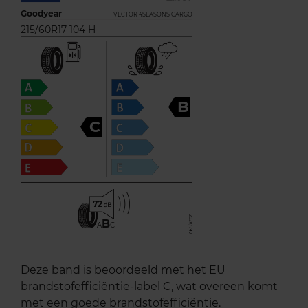
Goodyear
VECTOR 4SEASONS CARGO
215/60R17 104 H
B
C
72
B
A
C
Deze band is beoordeeld met het EU
brandstofefficiëntie-label C, wat overeen komt
met een goede brandstofefficiëntie.