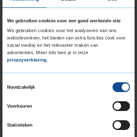
B
A
72dB
We gebruiken cookies voor een goed werkende site
€ 211,00
We gebruiken cookies voor het analyseren van ons
websiteverkeer, het bieden van extra functies (ook voor
KIES
social media) en het relevanter maken van
advertenties. Meer info lees je in onze
privacyverklaring
.
Toestemmingsselectie
Bandenmontagepakketten
Kies je
Noodzakelijk
bandenmaat omvang (inch)
Voorkeuren
Statistieken