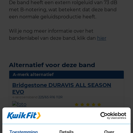
De band heeft een extern rolgeluid van 73 dB
met B-notering, wat betekent dat deze band
een normale geluidsproductie heeft.
Wil je nog meer informatie over het
bandenlabel van deze band, klik dan
hier
Alternatief voor deze band
A-merk alternatief
Bridgestone DURAVIS ALL SEASON
EVO
4-seizoensband
225/65 R16 112R
(
1 review
)
Snelheidsindex:
R
Kenmerken:
,
Toestemming
Details
Over