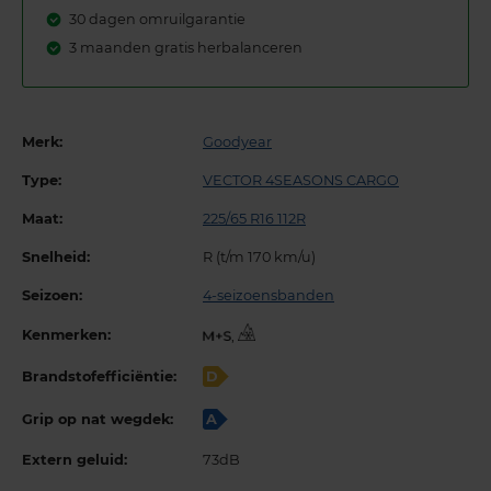
30 dagen omruilgarantie
3 maanden gratis herbalanceren
Merk:
Goodyear
Type:
VECTOR 4SEASONS CARGO
Maat:
225/65 R16 112R
Snelheid:
R (t/m 170 km/u)
Seizoen:
4-seizoensbanden
Kenmerken:
,
Brandstofefficiëntie:
D
Grip op nat wegdek:
A
Extern geluid:
73dB