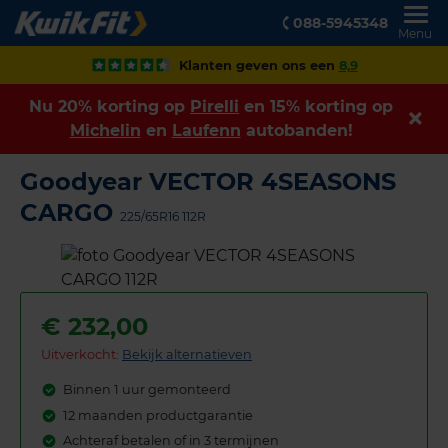
088-5945348
Menu
Klanten geven ons een
8,9
Nu 20% korting op
Pirelli
en 15% korting op
Michelin
en
Laufenn
autobanden!
Goodyear VECTOR 4SEASONS
CARGO
225/65R16 112R
€
232,00
Uitverkocht:
Bekijk alternatieven
Binnen 1 uur gemonteerd
12 maanden productgarantie
Achteraf betalen of in 3 termijnen