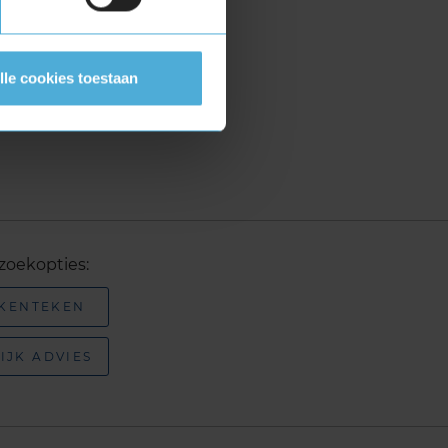
lle cookies toestaan
zoekopties:
 KENTEKEN
IJK ADVIES