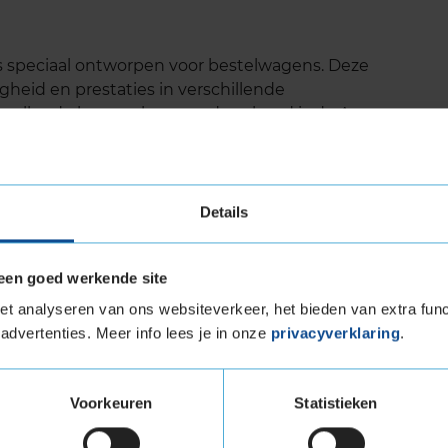
s speciaal ontworpen voor bestelwagens. Deze
gheid en prestaties in verschillende
vallende kenmerken van deze band is de Aqua
e prestaties in natte omstandigheden biedt door
 van de band te verdelen. Daarnaast wordt er in
now Grip Technology. De vele lamellen in het
rip in de sneeuw te verhogen.
Details
een goed werkende site
 droog als nat wegdek.
t analyseren van ons websiteverkeer, het bieden van extra func
hion Technology.
advertenties. Meer info lees je in onze
privacyverklaring
.
SF (Three Peak Mountain Snowflake) keurmerk,
 voor winterse rijomstandigheden.
ctie verbetert de rolweerstand en verhoogt de
Voorkeuren
Statistieken