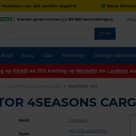
Monteurs voor alle merken opgeleid
Beste klanten
Klanten geven ons een
8,9
(89.880 beoordelingen)
Veelg
ZOEK
Airco
Accu
Glas
Remmen
Overige diensten
ng op
Pirelli
en 15% korting op
Michelin
en
Laufenn
au
n
VECTOR 4SEASONS CARGO
205/75R16 113T
CTOR 4SEASONS CAR
Merk:
Goodyear
VECTOR 4SEASONS
Type: