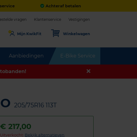
service
Achteraf betalen
estelde vragen
Klantenservice
Vestigingen
Mijn KwikFit
Winkelwagen
Aanbiedingen
E-Bike Service
tobanden!
GO
205/75R16 113T
€
217,00
Uitverkocht:
Bekijk alternatieven