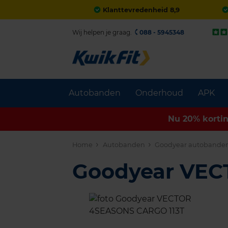
Klanttevredenheid 8,9
Wij helpen je graag.
088 - 5945348
Autobanden
Onderhoud
APK
Nu 20% korti
Home
Autobanden
Goodyear autobande
Goodyear VE