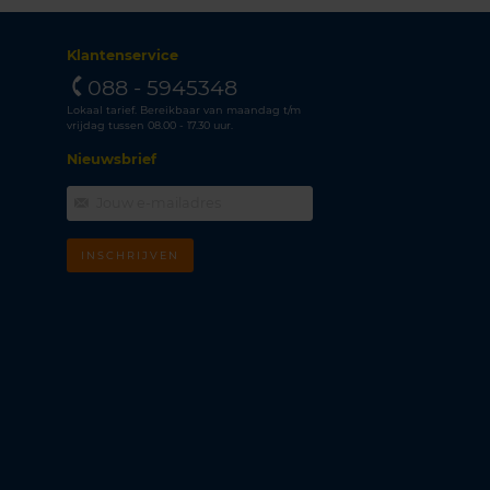
Klantenservice
088 - 5945348
Lokaal tarief. Bereikbaar van maandag t/m
vrijdag tussen 08.00 - 17.30 uur.
Nieuwsbrief
INSCHRIJVEN
m
k