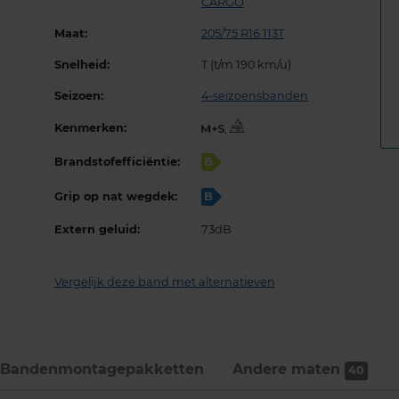
CARGO
Maat:
205/75 R16 113T
Snelheid:
T (t/m 190 km/u)
Seizoen:
4-seizoensbanden
Kenmerken:
,
Brandstofefficiëntie:
B
Grip op nat wegdek:
B
Extern geluid:
73dB
Vergelijk deze band met alternatieven
Bandenmontage­pakketten
Andere maten
40