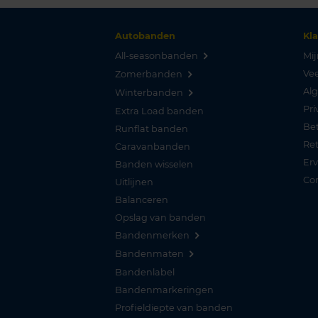
Autobanden
Kl
All-seasonbanden
Mij
Vee
Zomerbanden
Al
Winterbanden
Pri
Extra Load banden
Be
Runflat banden
Re
Caravanbanden
Er
Banden wisselen
Co
Uitlijnen
Balanceren
Opslag van banden
Bandenmerken
Bandenmaten
Bandenlabel
Bandenmarkeringen
Profieldiepte van banden