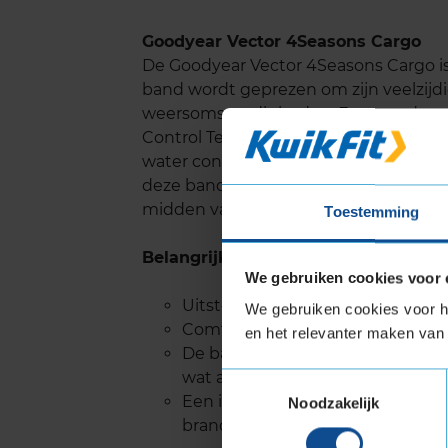
Goodyear Vector 4Seasons Cargo
De Goodyear Vector 4Seasons Cargo i
band wordt geprezen om zijn veelzijdi
weersomstandigheden. Een van de op
Control Technology, die uitzonderlijk
water consistent over het contactvlak
deze band ook gebruik van Goodyear S
midden van het loopvlak helpen om g
Toestemming
Belangrijke eigenschappen
We gebruiken cookies voor 
Uitstekende prestaties op zowel
We gebruiken cookies voor he
Comfortabel rijden door Eco Cus
en het relevanter maken van 
De band is voorzien van het 3PM
wat aangeeft dat hij geschikt is
Toestemmingsselectie
Een innovatieve loopvlakconstru
Noodzakelijk
brandstofefficiëntie.