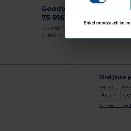
Goodyear VECTOR 4SEA
75 R16 kopen bij KwikFit
Enkel noodzakelijke co
Koop de Goodyear VECTOR 4SEASONS 
online en plan ook gelijk online je mon
Vind jouw p
BREEDTE
HOOG
kies
kie
Waar vind ik mij