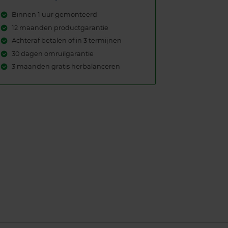
Binnen 1 uur gemonteerd
12 maanden productgarantie
Achteraf betalen of in 3 termijnen
30 dagen omruilgarantie
3 maanden gratis herbalanceren