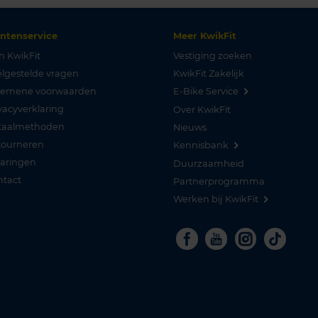
antenservice
Meer KwikFit
n KwikFit
Vestiging zoeken
lgestelde vragen
KwikFit Zakelijk
gemene voorwaarden
E-Bike Service
vacyverklaring
Over KwikFit
taalmethoden
Nieuws
tourneren
Kennisbank
varingen
Duurzaamheid
ntact
Partnerprogramma
Werken bij KwikFit
Facebook
Youtube
Instagra
Tikto