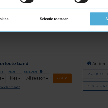
SONS CARGO in de maat 205
okies
Selectie toestaan
A
CARGO in de maat 205 75 R16 eenvoudig
tageafspraak in bij jouw KwikFit vestiging.
erfecte band
Andere 
TE
INCH
SEIZOEN
ZOEK OP
s
kies
All season
ZOEK
PERSOONL
n bandenmaat?