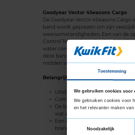
Goodyear Vector 4Seasons Cargo
De Goodyear Vector 4Seasons Cargo i
band wordt geprezen om zijn veelzijdi
weersomstandigheden. Een van de op
Control Technology, die uitzonderlijk
water consistent over het contactvlak
deze band ook gebruik van Goodyear S
midden van het loopvlak helpen om g
Toestemming
Belangrijke eigenschappen
We gebruiken cookies voor 
Uitstekende prestaties op zowel
Comfortabel rijden door Eco Cus
We gebruiken cookies voor he
De band is voorzien van het 3PM
en het relevanter maken van 
wat aangeeft dat hij geschikt is
Een innovatieve loopvlakconstru
Toestemmingsselectie
brandstofefficiëntie.
Noodzakelijk