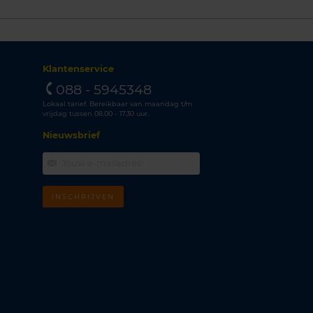
Klantenservice
088 - 5945348
Lokaal tarief. Bereikbaar van maandag t/m
vrijdag tussen 08.00 - 17.30 uur.
Nieuwsbrief
INSCHRIJVEN
m
k