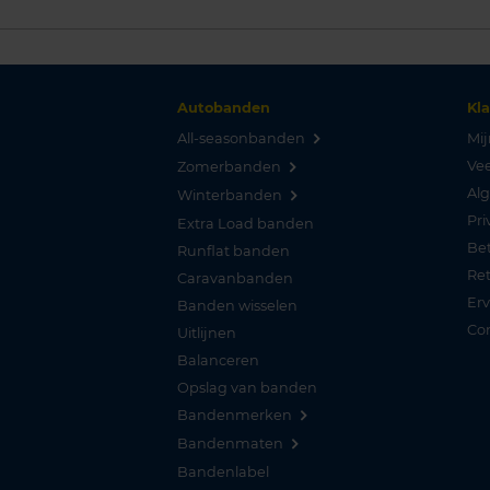
Autobanden
Kl
All-seasonbanden
Mij
Vee
Zomerbanden
Al
Winterbanden
Pri
Extra Load banden
Be
Runflat banden
Re
Caravanbanden
Er
Banden wisselen
Co
Uitlijnen
Balanceren
Opslag van banden
Bandenmerken
Bandenmaten
Bandenlabel