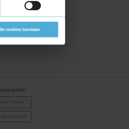
lle cookies toestaan
zoekopties:
 KENTEKEN
IJK ADVIES