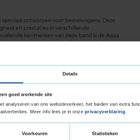
s speciaal ontworpen voor bestelwagens. Deze
gheid en prestaties in verschillende
vallende kenmerken van deze band is de Aqua
e prestaties in natte omstandigheden biedt door
 van de band te verdelen. Daarnaast wordt er in
now Grip Technology. De vele lamellen in het
rip in de sneeuw te verhogen.
Details
een goed werkende site
 droog als nat wegdek.
hion Technology.
t analyseren van ons websiteverkeer, het bieden van extra func
SF (Three Peak Mountain Snowflake) keurmerk,
advertenties. Meer info lees je in onze
privacyverklaring
.
 voor winterse rijomstandigheden.
ctie verbetert de rolweerstand en verhoogt de
Voorkeuren
Statistieken