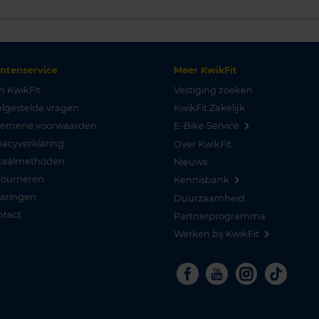
antenservice
Meer KwikFit
n KwikFit
Vestiging zoeken
lgestelde vragen
KwikFit Zakelijk
gemene voorwaarden
E-Bike Service
vacyverklaring
Over KwikFit
taalmethoden
Nieuws
tourneren
Kennisbank
varingen
Duurzaamheid
ntact
Partnerprogramma
Werken bij KwikFit
Facebook
Youtube
Instagra
Tikto