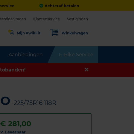
service
Achteraf betalen
estelde vragen
Klantenservice
Vestigingen
Mijn KwikFit
Winkelwagen
Aanbiedingen
E-Bike Service
tobanden!
GO
225/75R16 118R
€
281,00
Leverbaar