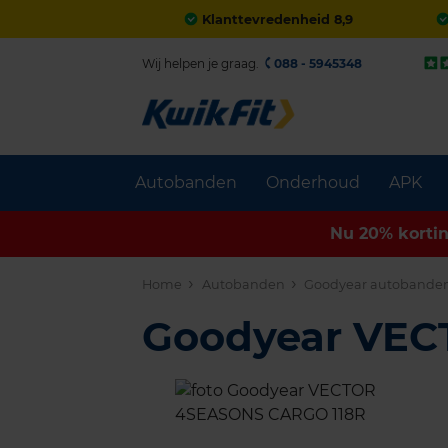
Klanttevredenheid 8,9
Wij helpen je graag.
088 - 5945348
Autobanden
Onderhoud
APK
Nu 20% korti
Home
Autobanden
Goodyear autobande
Goodyear VE