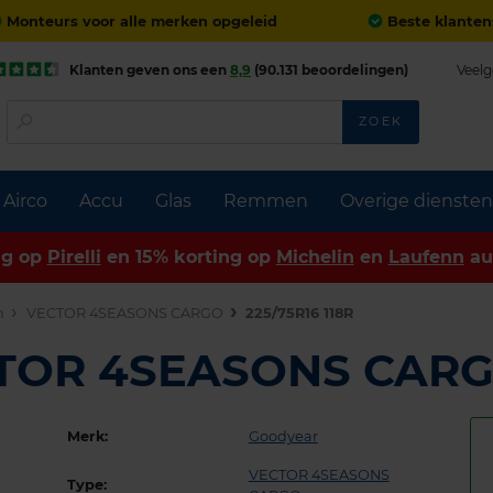
Monteurs voor alle merken opgeleid
Beste klanten
Klanten geven ons een
8,9
(90.131 beoordelingen)
Veelg
ZOEK
Airco
Accu
Glas
Remmen
Overige diensten
ng op
Pirelli
en 15% korting op
Michelin
en
Laufenn
au
n
VECTOR 4SEASONS CARGO
225/75R16 118R
CTOR 4SEASONS CAR
Merk:
Goodyear
VECTOR 4SEASONS
Type: