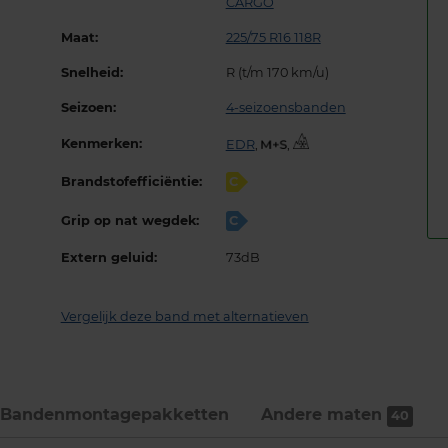
CARGO
Maat:
225/75 R16 118R
Snelheid:
R (t/m 170 km/u)
Seizoen:
4-seizoensbanden
Kenmerken:
EDR
,
,
Brandstofefficiëntie:
C
Grip op nat wegdek:
C
Extern geluid:
73dB
Vergelijk deze band met alternatieven
Bandenmontage­pakketten
Andere maten
40