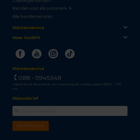
Goedkope banden
Banden voor elk automerk
Alle bandenservices
Klantenservice
Meer KwikFit
Facebook
Youtube
Instagram
Tiktok
Klantenservice
088 - 5945348
Lokaal tarief. Bereikbaar van maandag t/m vrijdag tussen 08.00 - 17.30
uur.
Nieuwsbrief
INSCHRIJVEN