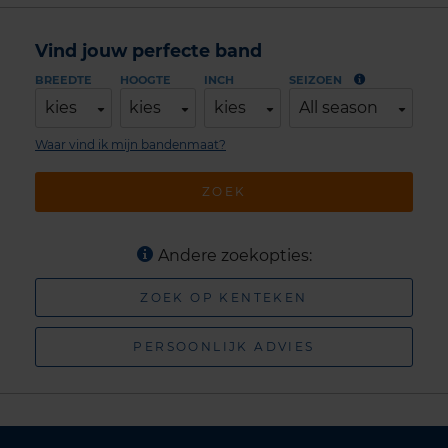
Vind jouw perfecte band
BREEDTE
HOOGTE
INCH
SEIZOEN
kies
kies
kies
All season
Waar vind ik mijn bandenmaat?
ZOEK
Andere zoekopties:
ZOEK OP KENTEKEN
PERSOONLIJK ADVIES