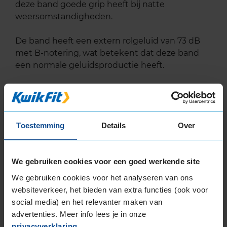
deze band goede grip heeft bij natte
weersomstandigheden.
De band heeft een extern rolgeluid van 73 dB
met B-notering, wat betekent dat deze band
een normale geluidsproductie heeft.
Wil je nog meer informatie over het
bandenlabel van deze band, klik dan
hier
Toestemming
Details
Over
We gebruiken cookies voor een goed werkende site
Bandenmontagepakketten
Kies je
We gebruiken cookies voor het analyseren van ons
bandenmaat omvang (inch)
websiteverkeer, het bieden van extra functies (ook voor
social media) en het relevanter maken van
advertenties. Meer info lees je in onze
privacyverklaring
.