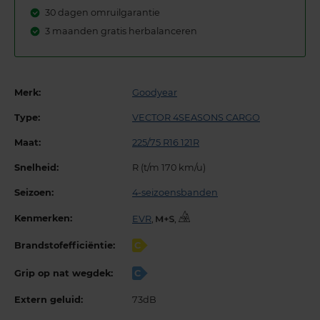
30 dagen omruilgarantie
3 maanden gratis herbalanceren
Merk:
Goodyear
Type:
VECTOR 4SEASONS CARGO
Maat:
225/75 R16 121R
Snelheid:
R (t/m 170 km/u)
Seizoen:
4-seizoensbanden
Kenmerken:
EVR
,
,
Brandstofefficiëntie:
C
Grip op nat wegdek:
C
Extern geluid:
73dB