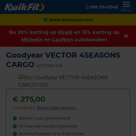
088-5945348
Menu
Achteraf betalen
Nu 20% korting op
Pirelli
en 15% korting op
Michelin
en
Laufenn
autobanden!
Goodyear VECTOR 4SEASONS
CARGO
225/75R16 121R
€
275,00
Uitverkocht:
Bekijk alternatieven
Binnen 1 uur gemonteerd
12 maanden productgarantie
Achteraf betalen of in 3 termijnen