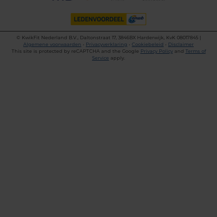
©
KwikFit Nederland B.V., Daltonstraat 17, 3846BX Harderwijk, KvK 08017845 |
Algemene voorwaarden
•
Privacyverklaring
•
Cookiebeleid
•
Disclaimer
This site is protected by reCAPTCHA and the Google
Privacy Policy
and
Terms of
Service
apply.