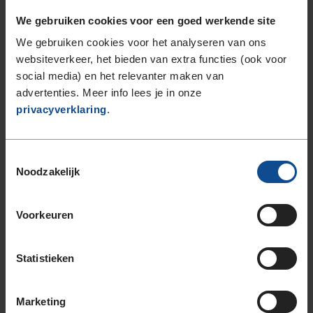
235/45R17 97Y EXTRALOAD
We gebruiken cookies voor een goed werkende site
235/55R17 99H
We gebruiken cookies voor het analyseren van ons
245/45R17 99Y EXTRALOAD
websiteverkeer, het bieden van extra functies (ook voor
245/55R17 106H EXTRALOAD
social media) en het relevanter maken van
245/55R17 106H EXTRALOAD
advertenties. Meer info lees je in onze
18-inch banden
privacyverklaring
.
215/50R18 92W
215/50R18 96W EXTRALOAD
Toestemmingsselectie
225/40R18 92Y EXTRALOAD
Noodzakelijk
225/40R18 92Y EXTRALOAD
225/45R18 91Y
225/45R18 91Y
Voorkeuren
225/45R18 91Y EXTRALOAD
225/45R18 95Y EXTRALOAD
Statistieken
225/45R18 95Y EXTRALOAD
225/45R18 95Y EXTRALOAD
Marketing
225/50R18 95W