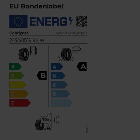
EU Bandenlabel
Goodyear
EAGLE F1 ASYMMETRIC 5
245/40R19 94 W
A
B
70
B
A
C