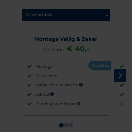
Montage Veilig & Zeker
€ 40,-
Per band
Montage
M
Balanceren
B
Ventiel of TPMS service
Ve
Stikstof
St
Bandengarantieplan
B