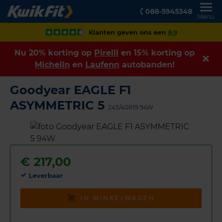
088-5945348
Menu
Klanten geven ons een
8,9
Nu 20% korting op
Pirelli
en 15% korting op
Michelin
en
Laufenn
autobanden!
Goodyear EAGLE F1
ASYMMETRIC 5
245/40R19 94W
€
217,00
Leverbaar
IN WINKELWAGEN