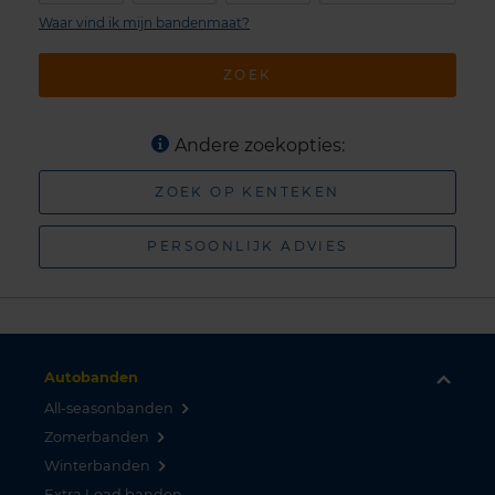
Waar vind ik mijn bandenmaat?
ZOEK
Andere zoekopties:
ZOEK OP KENTEKEN
PERSOONLIJK ADVIES
Autobanden
All-seasonbanden
Zomerbanden
Winterbanden
Extra Load banden