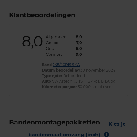
Klantbeoordelingen
8,0
Algemeen
8,0
Geluid
7,0
Grip
6,0
Comfort
9,0
Band
245/40R19 94W
Datum beoordeling
30 november 2024
Type rijder
Behoudend
Auto
VW Arteon 1.5 TSi HB 4-cil. B 150pk
Kilometer per jaar
50.000 km of meer
Bandenmontagepakketten
Kies je
bandenmaat omvang (inch)