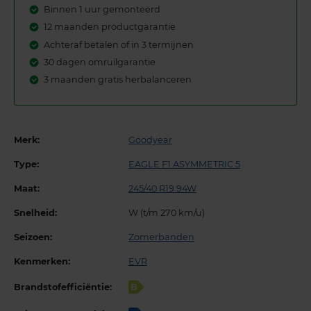
Binnen 1 uur gemonteerd
12 maanden productgarantie
Achteraf betalen of in 3 termijnen
30 dagen omruilgarantie
3 maanden gratis herbalanceren
Merk:
Goodyear
Type:
EAGLE F1 ASYMMETRIC 5
Maat:
245/40 R19 94W
Snelheid:
W (t/m 270 km/u)
Seizoen:
Zomerbanden
Kenmerken:
EVR
Brandstofefficiëntie:
B