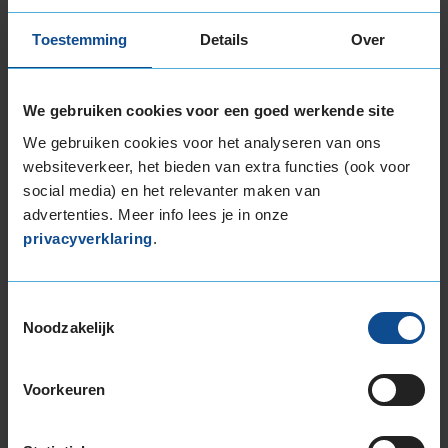
225/45R17 94V EXTRALOAD
Toestemming
Details
Over
225/45R17 94Y EXTRALOAD
225/45R17 94Y EXTRALOAD
225/50R17 94Y
We gebruiken cookies voor een goed werkende site
225/50R17 98Y EXTRALOAD
We gebruiken cookies voor het analyseren van ons
225/60R17 99Y
websiteverkeer, het bieden van extra functies (ook voor
235/45R17 97Y EXTRALOAD
social media) en het relevanter maken van
235/55R17 99H
advertenties. Meer info lees je in onze
245/45R17 99Y EXTRALOAD
privacyverklaring
.
245/55R17 106H EXTRALOAD
245/55R17 106H EXTRALOAD
Toestemmingsselectie
18-inch banden
Noodzakelijk
215/50R18 92W
215/50R18 96W EXTRALOAD
225/40R18 92Y EXTRALOAD
Voorkeuren
225/40R18 92Y EXTRALOAD
225/45R18 91Y