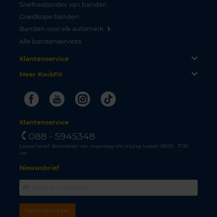
Snelheidsindex van banden
Goedkope banden
Banden voor elk automerk
Alle bandenservices
Klantenservice
Meer KwikFit
Facebook
Youtube
Instagram
Tiktok
Klantenservice
088 - 5945348
Lokaal tarief. Bereikbaar van maandag t/m vrijdag tussen 08.00 - 17.30
uur.
Nieuwsbrief
INSCHRIJVEN