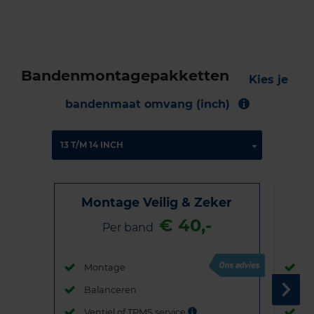
Bandenmontagepakketten
Kies je
bandenmaat omvang (inch)
Montage Veilig & Zeker
€ 40,-
Per band
Montage
M
Balanceren
B
Ventiel of TPMS service
Ve