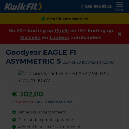
088-5945348
Menu
Achteraf betalen
Nu 20% korting op
Pirelli
en 15% korting op
Michelin
en
Laufenn
autobanden!
Goodyear EAGLE F1
ASYMMETRIC 5
255/45R20 105W EXTRALOAD
€
302,00
Uitverkocht:
Bekijk alternatieven
Binnen 1 uur gemonteerd
12 maanden productgarantie
Achteraf betalen of in 3 termijnen