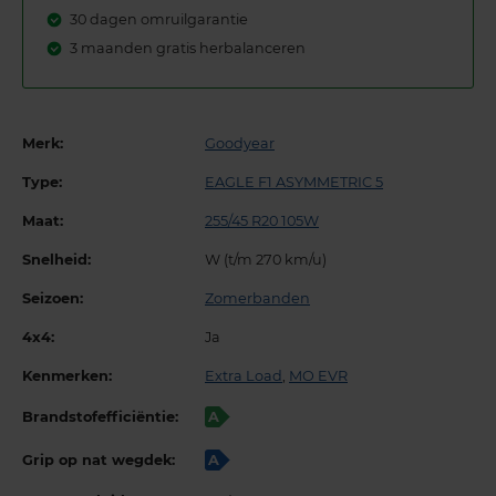
30 dagen omruilgarantie
3 maanden gratis herbalanceren
Merk:
Goodyear
Type:
EAGLE F1 ASYMMETRIC 5
Maat:
255/45 R20 105W
Snelheid:
W (t/m 270 km/u)
Seizoen:
Zomerbanden
4x4:
Ja
Kenmerken:
Extra Load
,
MO EVR
Brandstofefficiëntie:
A
Grip op nat wegdek:
A