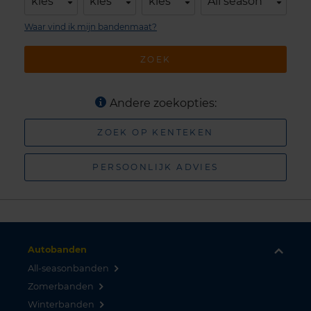
kies
kies
kies
All season
Waar vind ik mijn bandenmaat?
ZOEK
Andere zoekopties:
ZOEK OP KENTEKEN
PERSOONLIJK ADVIES
Autobanden
All-seasonbanden
Zomerbanden
Winterbanden