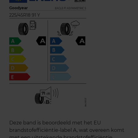
Goodyear
EAGLE F1 ASYMMETRIC 5
225/45R18 91 Y
A
A
71
B
A
C
Deze band is beoordeeld met het EU
brandstofefficiëntie-label A, wat overeen komt
met een uitstekende brandstofefficiëntie.