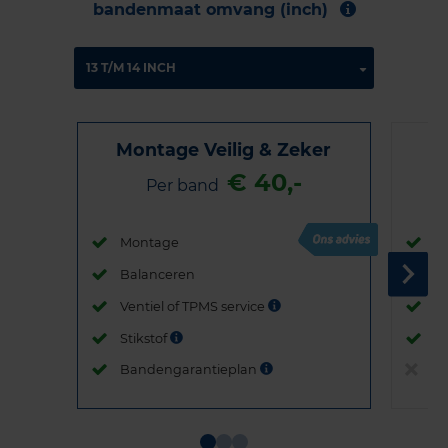
bandenmaat omvang (inch)
Montage Veilig & Zeker
€ 40,-
Per band
Montage
M
Balanceren
B
Ventiel of TPMS service
Ve
Stikstof
St
Bandengarantieplan
B