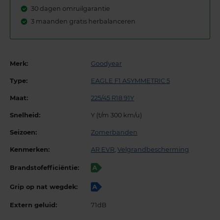
30 dagen omruilgarantie
3 maanden gratis herbalanceren
Merk:
Goodyear
Type:
EAGLE F1 ASYMMETRIC 5
Maat:
225/45 R18 91Y
Snelheid:
Y (t/m 300 km/u)
Seizoen:
Zomerbanden
Kenmerken:
AR EVR
,
Velgrandbescherming
Brandstofefficiëntie:
A
Grip op nat wegdek:
A
Extern geluid:
71dB