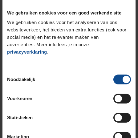
225/60R17 99Y
235/45R17 97Y EXTRALOAD
We gebruiken cookies voor een goed werkende site
235/55R17 99H
We gebruiken cookies voor het analyseren van ons
245/45R17 99Y EXTRALOAD
websiteverkeer, het bieden van extra functies (ook voor
245/55R17 106H EXTRALOAD
social media) en het relevanter maken van
245/55R17 106H EXTRALOAD
advertenties. Meer info lees je in onze
privacyverklaring
.
18-inch banden
215/50R18 92W
215/50R18 96W EXTRALOAD
Toestemmingsselectie
225/40R18 92Y EXTRALOAD
Noodzakelijk
225/40R18 92Y EXTRALOAD
225/45R18 91Y
Voorkeuren
225/45R18 91Y EXTRALOAD
225/45R18 95Y EXTRALOAD
225/45R18 95Y EXTRALOAD
Statistieken
225/45R18 95Y EXTRALOAD
225/50R18 95W
Marketing