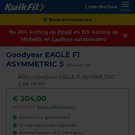
088-5945348
Menu
Achteraf betalen
Nu 20% korting op
Pirelli
en 15% korting op
Michelin
en
Laufenn
autobanden!
Goodyear EAGLE F1
ASYMMETRIC 5
225/45R18 91Y
€
204,00
Uitverkocht:
Bekijk alternatieven
Binnen 1 uur gemonteerd
12 maanden productgarantie
Achteraf betalen of in 3 termijnen