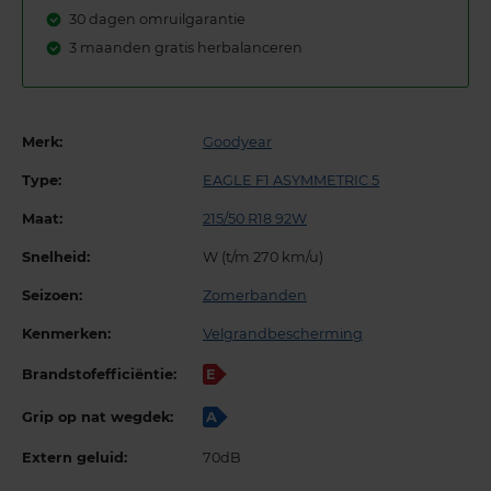
30 dagen omruilgarantie
3 maanden gratis herbalanceren
Merk:
Goodyear
Type:
EAGLE F1 ASYMMETRIC 5
Maat:
215/50 R18 92W
Snelheid:
W (t/m 270 km/u)
Seizoen:
Zomerbanden
Kenmerken:
Velgrandbescherming
Brandstofefficiëntie:
E
Grip op nat wegdek:
A
Extern geluid:
70dB