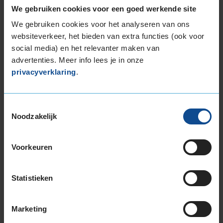
235/55R17 99H
We gebruiken cookies voor een goed werkende site
245/45R17 99Y EXTRALOAD
We gebruiken cookies voor het analyseren van ons
245/55R17 106H EXTRALOAD
websiteverkeer, het bieden van extra functies (ook voor
245/55R17 106H EXTRALOAD
social media) en het relevanter maken van
advertenties. Meer info lees je in onze
18-inch banden
privacyverklaring
.
215/50R18 96W EXTRALOAD
225/40R18 92Y EXTRALOAD
225/40R18 92Y EXTRALOAD
Toestemmingsselectie
225/45R18 91Y
Noodzakelijk
225/45R18 91Y
225/45R18 91Y EXTRALOAD
Voorkeuren
225/45R18 95Y EXTRALOAD
225/45R18 95Y EXTRALOAD
225/45R18 95Y EXTRALOAD
Statistieken
225/50R18 95W
235/45R18 98Y EXTRALOAD
Marketing
235/50R18 97V