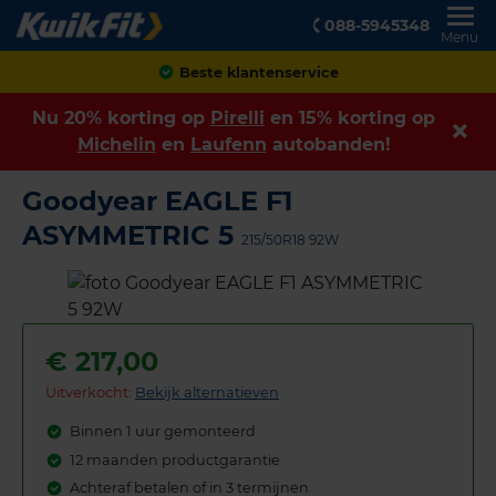
088-5945348
Menu
Achteraf betalen
Nu 20% korting op
Pirelli
en 15% korting op
Michelin
en
Laufenn
autobanden!
Goodyear EAGLE F1
ASYMMETRIC 5
215/50R18 92W
€
217,00
Uitverkocht:
Bekijk alternatieven
Binnen 1 uur gemonteerd
12 maanden productgarantie
Achteraf betalen of in 3 termijnen