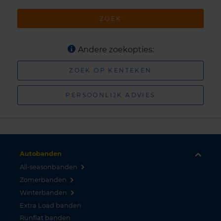
ZOEK
Andere zoekopties:
ZOEK OP KENTEKEN
PERSOONLIJK ADVIES
Autobanden
All-seasonbanden
Zomerbanden
Winterbanden
Extra Load banden
Runflat banden