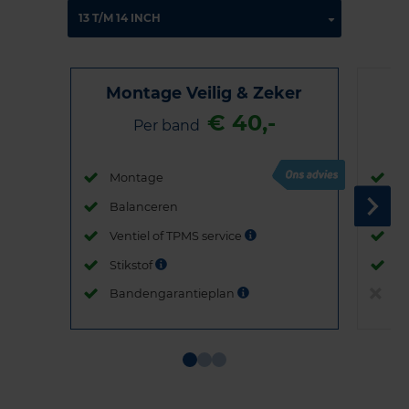
Montage Veilig & Zeker
€ 40,-
Per band
Montage
M
Balanceren
B
Ventiel of TPMS service
Ve
Stikstof
St
Bandengarantieplan
B
Item
1