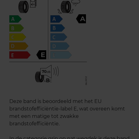
A
E
70
B
A
C
Deze band is beoordeeld met het EU
brandstofefficiëntie-label E, wat overeen komt
met een matige tot zwakke
brandstofefficiëntie.
In de categorie grip op nat wegdek is deze band