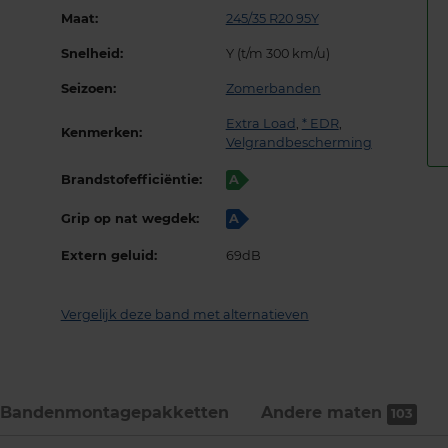
Maat:
245/35 R20 95Y
Snelheid:
Y (t/m 300 km/u)
Seizoen:
Zomerbanden
Extra Load
,
* EDR
,
Kenmerken:
Velgrandbescherming
Brandstofefficiëntie:
A
Grip op nat wegdek:
A
Extern geluid:
69dB
Vergelijk deze band met alternatieven
Bandenmontage­pakketten
Andere maten
103