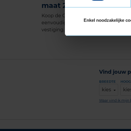
maat 245 35 R20 kopen b
Koop de Goodyear EAGLE F1 ASYMMETRI
Enkel noodzakelijke co
eenvoudig online en plan ook gelijk on
vestiging.
Vind jouw p
BREEDTE
HOOG
kies
kie
Waar vind ik mij