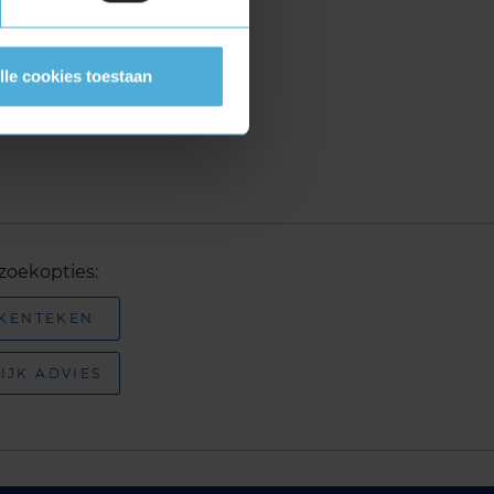
lle cookies toestaan
zoekopties:
 KENTEKEN
IJK ADVIES