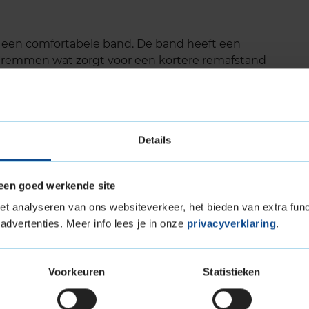
s een comfortabele band. De band heeft een
t remmen wat zorgt voor een kortere remafstand
 speciale rubbersamenstelling met extra silica
d.
Details
t wegdek
ek
een goed werkende site
t analyseren van ons websiteverkeer, het bieden van extra func
et Extra Load (verstevigde band)
advertenties. Meer info lees je in onze
privacyverklaring
.
tuigen die banden met een hoger
vigde banden zijn te herkennen aan het
Voorkeuren
Statistieken
METRIC 5 Extra load in de