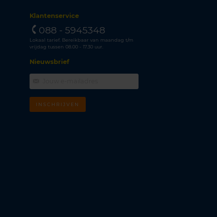
Klantenservice
088 - 5945348
Lokaal tarief. Bereikbaar van maandag t/m
vrijdag tussen 08.00 - 17.30 uur.
Nieuwsbrief
INSCHRIJVEN
m
k