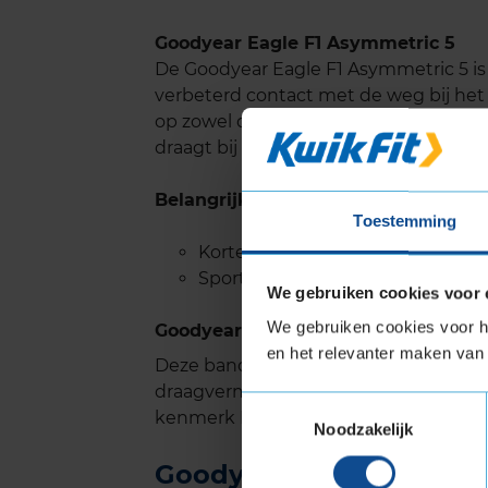
Goodyear Eagle F1 Asymmetric 5
De Goodyear Eagle F1 Asymmetric 5 i
verbeterd contact met de weg bij he
op zowel droog als nat wegdek. Ook de
draagt bij aan deze kortere remafstan
Belangrijke eigenschappen
Toestemming
Kortere remweg op droog en na
Sportief rijgevoel op droog wegd
We gebruiken cookies voor 
We gebruiken cookies voor he
Goodyear EAGLE F1 ASYMMETRIC 5 m
en het relevanter maken van 
Deze band is ook geschikt voor voer
draagvermogen nodig hebben. Verste
Toestemmingsselectie
kenmerk Extra Load.
Noodzakelijk
Goodyear EAGLE F1 ASYM