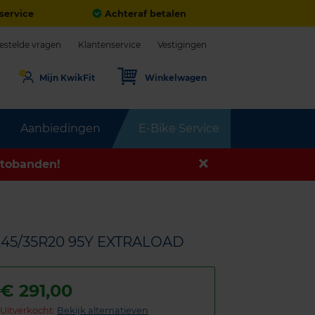
service
Achteraf betalen
estelde vragen
Klantenservice
Vestigingen
Mijn KwikFit
Winkelwagen
Aanbiedingen
E-Bike Service
tobanden!
245/35R20 95Y EXTRALOAD
€
291,00
Uitverkocht:
Bekijk alternatieven