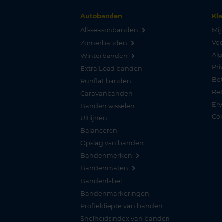
Autobanden
Kl
All-seasonbanden
Mij
Vee
Zomerbanden
Al
Winterbanden
Pri
Extra Load banden
Be
Runflat banden
Re
Caravanbanden
Er
Banden wisselen
Co
Uitlijnen
Balanceren
Opslag van banden
Bandenmerken
Bandenmaten
Bandenlabel
Bandenmarkeringen
Profieldiepte van banden
Snelheidsindex van banden