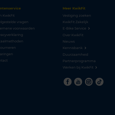
antenservice
Meer KwikFit
n KwikFit
Vestiging zoeken
lgestelde vragen
KwikFit Zakelijk
gemene voorwaarden
E-Bike Service
vacyverklaring
Over KwikFit
taalmethoden
Nieuws
tourneren
Kennisbank
varingen
Duurzaamheid
ntact
Partnerprogramma
Werken bij KwikFit
Facebook
Youtube
Instagra
Tikto