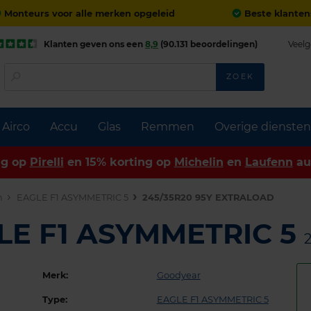
Monteurs voor alle merken opgeleid
Beste klanten
Klanten geven ons een
8,9
(90.131 beoordelingen)
Veelg
ZOEK
Airco
Accu
Glas
Remmen
Overige diensten
ng op
Pirelli
en 15% korting op
Michelin
en
Laufenn
au
n
EAGLE F1 ASYMMETRIC 5
245/35R20 95Y EXTRALOAD
LE F1 ASYMMETRIC 5
Merk:
Goodyear
Type:
EAGLE F1 ASYMMETRIC 5