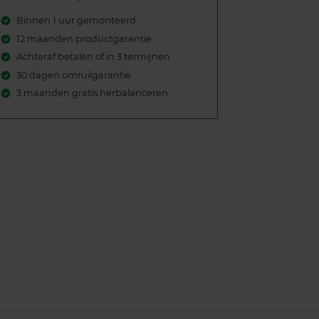
Binnen 1 uur gemonteerd
12 maanden productgarantie
Achteraf betalen of in 3 termijnen
30 dagen omruilgarantie
3 maanden gratis herbalanceren