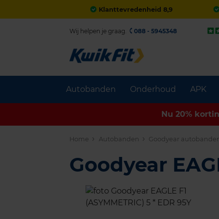
Klanttevredenheid 8,9
Wij helpen je graag.
088 - 5945348
Autobanden
Onderhoud
APK
Nu 20% korti
Home
Autobanden
Goodyear autobande
Goodyear EAG