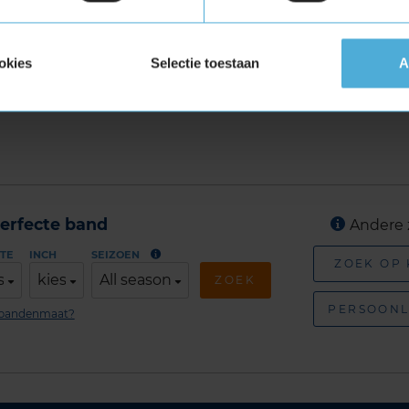
ij KwikFit
C 5 Extra load in de maat 245 35 R20
okies
Selectie toestaan
A
line je montageafspraak in bij jouw KwikFit
erfecte band
Andere 
TE
INCH
SEIZOEN
ZOEK OP
s
kies
All season
ZOEK
PERSOONL
n bandenmaat?