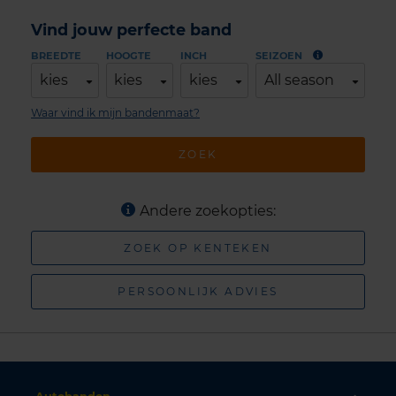
Vind jouw perfecte band
BREEDTE
HOOGTE
INCH
SEIZOEN
kies
kies
kies
All season
Waar vind ik mijn bandenmaat?
ZOEK
Andere zoekopties:
ZOEK OP KENTEKEN
PERSOONLIJK ADVIES