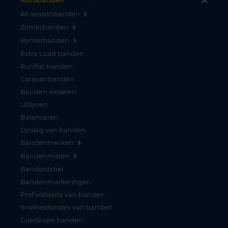
Autobanden
All-seasonbanden
Zomerbanden
Winterbanden
Extra Load banden
Runflat banden
Caravanbanden
Banden wisselen
Uitlijnen
Balanceren
Opslag van banden
Bandenmerken
Bandenmaten
Bandenlabel
Bandenmarkeringen
Profieldiepte van banden
Snelheidsindex van banden
Goedkope banden