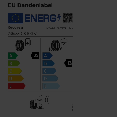
EU Bandenlabel
Goodyear
EAGLE F1 ASYMMETRIC 5
235/55R18 100 V
A
B
69
B
A
C