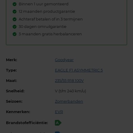
Binnen 1 uur gemonteerd
12 maanden productgarantie
Achteraf betalen of in 3 termijnen
30 dagen omruilgarantie
3 maanden gratis herbalanceren
Merk:
Goodyear
Type:
EAGLE F1 ASYMMETRIC 5
Maat:
235/55 R18 100V
Snelheid:
V (t/m 240 km/u)
Seizoen:
Zomerbanden
Kenmerken:
EVR
Brandstofefficiëntie:
A