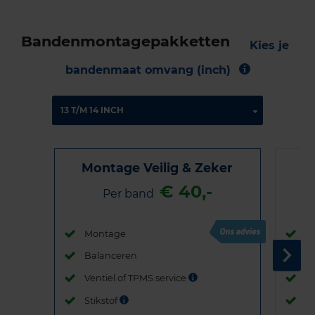
Bandenmontagepakketten
Kies je
bandenmaat omvang (inch)
Montage Veilig & Zeker
€ 40,-
Per band
Montage
M
Balanceren
B
Ventiel of TPMS service
Ve
Stikstof
St