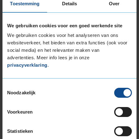
Toestemming
Details
Over
225/45R17 94Y EXTRALOAD
225/50R17 94Y
225/50R17 98Y EXTRALOAD
We gebruiken cookies voor een goed werkende site
225/60R17 99Y
We gebruiken cookies voor het analyseren van ons
235/45R17 97Y EXTRALOAD
websiteverkeer, het bieden van extra functies (ook voor
235/55R17 99H
social media) en het relevanter maken van
245/45R17 99Y EXTRALOAD
advertenties. Meer info lees je in onze
245/55R17 106H EXTRALOAD
privacyverklaring
.
245/55R17 106H EXTRALOAD
18-inch banden
Toestemmingsselectie
215/50R18 92W
Noodzakelijk
215/50R18 96W EXTRALOAD
225/40R18 92Y EXTRALOAD
Voorkeuren
225/40R18 92Y EXTRALOAD
225/45R18 91Y
225/45R18 91Y
Statistieken
225/45R18 91Y EXTRALOAD