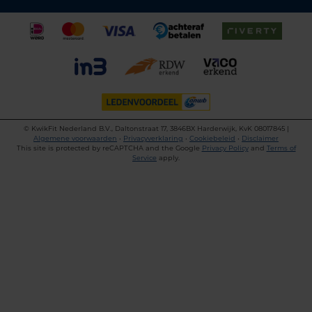
©
KwikFit Nederland B.V., Daltonstraat 17, 3846BX Harderwijk, KvK 08017845 |
Algemene voorwaarden
•
Privacyverklaring
•
Cookiebeleid
•
Disclaimer
This site is protected by reCAPTCHA and the Google
Privacy Policy
and
Terms of
Service
apply.