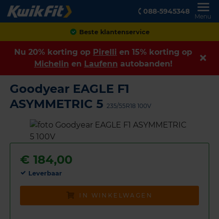
088-5945348
Menu
Achteraf betalen
Nu 20% korting op
Pirelli
en 15% korting op
Michelin
en
Laufenn
autobanden!
Goodyear EAGLE F1
ASYMMETRIC 5
235/55R18 100V
€
184,00
Leverbaar
IN WINKELWAGEN