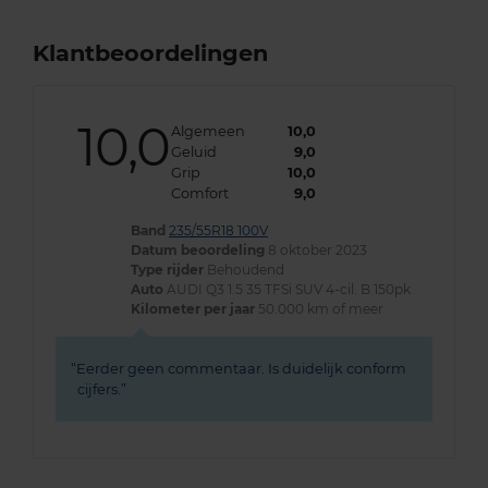
Klantbeoordelingen
10,0
Algemeen
10,0
Geluid
9,0
Grip
10,0
Comfort
9,0
Band
235/55R18 100V
Datum beoordeling
8 oktober 2023
Type rijder
Behoudend
Auto
AUDI Q3 1.5 35 TFSi SUV 4-cil. B 150pk
Kilometer per jaar
50.000 km of meer
Eerder geen commentaar. Is duidelijk conform
cijfers.