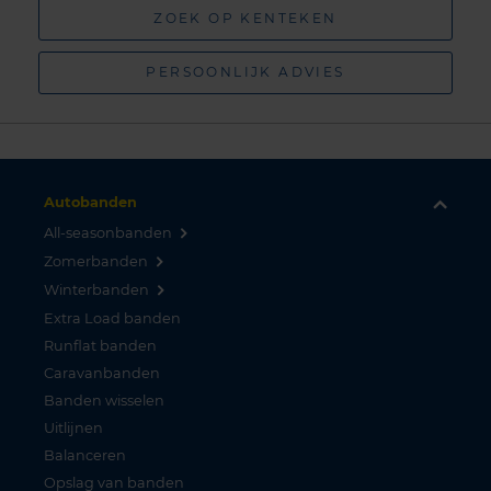
ZOEK OP KENTEKEN
PERSOONLIJK ADVIES
Autobanden
All-seasonbanden
Zomerbanden
Winterbanden
Extra Load banden
Runflat banden
Caravanbanden
Banden wisselen
Uitlijnen
Balanceren
Opslag van banden