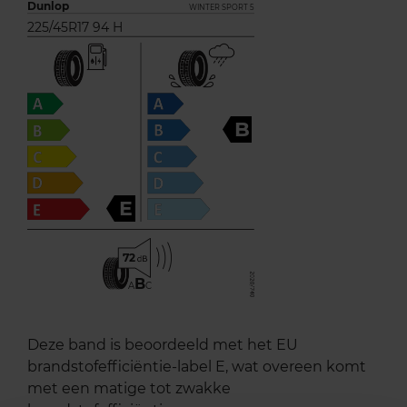
Dunlop
WINTER SPORT 5
225/45R17 94 H
B
E
72
B
A
C
Deze band is beoordeeld met het EU
brandstofefficiëntie-label E, wat overeen komt
met een matige tot zwakke