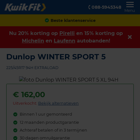
088-5945348
Menu
Achteraf betalen
Nu 20% korting op
Pirelli
en 15% korting op
Michelin
en
Laufenn
autobanden!
Dunlop WINTER SPORT 5
225/45R17 94H EXTRALOAD
€
162,00
Uitverkocht:
Bekijk alternatieven
Binnen 1 uur gemonteerd
12 maanden productgarantie
Achteraf betalen of in 3 termijnen
30 dagen omruilgarantie