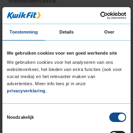
brandstofefficiëntie.
In de categorie grip op nat wegdek is deze band
gewaardeerd met een B-label, wat betekent dat
deze band zeer goede grip heeft bij natte
Toestemming
Details
Over
weersomstandigheden.
De band heeft een extern rolgeluid van 72 dB
We gebruiken cookies voor een goed werkende site
met B-notering, wat betekent dat deze band
We gebruiken cookies voor het analyseren van ons
een normale geluidsproductie heeft.
websiteverkeer, het bieden van extra functies (ook voor
social media) en het relevanter maken van
Wil je nog meer informatie over het
advertenties. Meer info lees je in onze
bandenlabel van deze band, klik dan
hier
privacyverklaring
.
Toestemmingsselectie
Noodzakelijk
Bandenmontagepakketten
Kies je