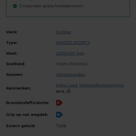
3 maanden gratis herbalanceren
Merk:
Dunlop
Type:
WINTER SPORT 5
Maat:
225/45 R17 94H
Snelheid:
H (t/m 210 km/u)
Seizoen:
Winterbanden
Extra Load
,
Velgrandbescherming
,
Kenmerken:
,
Brandstofefficiëntie:
E
Grip op nat wegdek:
B
Extern geluid:
72dB