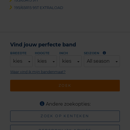
195/65R15 91T
195/65R15 95T EXTRALOAD
Vind jouw perfecte band
BREEDTE
HOOGTE
INCH
SEIZOEN
kies
kies
kies
All season
Waar vind ik mijn bandenmaat?
ZOEK
Andere zoekopties:
ZOEK OP KENTEKEN