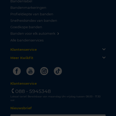
Bandenlabel
Bandenmarkeringen
Profieldiepte van banden
Snelheidsindex van banden
Goedkope banden
Banden voor elk automerk
Alle bandenservices
Klantenservice
Meer KwikFit
Facebook
Youtube
Instagram
Tiktok
Klantenservice
088 - 5945348
Lokaal tarief. Bereikbaar van maandag t/m vrijdag tussen 08.00 - 17.30
uur.
Nieuwsbrief