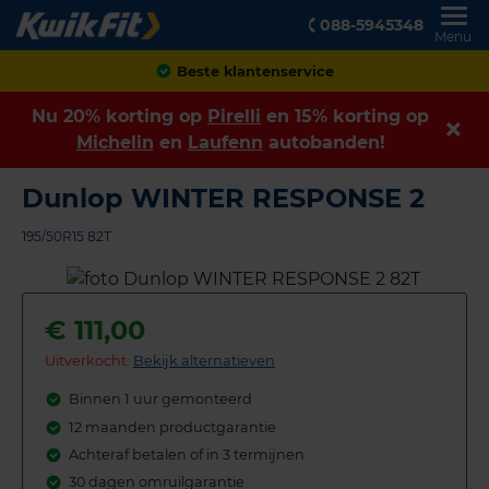
088-5945348
Menu
Achteraf betalen
Nu 20% korting op
Pirelli
en 15% korting op
Michelin
en
Laufenn
autobanden!
Dunlop WINTER RESPONSE 2
195/50R15 82T
€
111,00
Uitverkocht:
Bekijk alternatieven
Binnen 1 uur gemonteerd
12 maanden productgarantie
Achteraf betalen of in 3 termijnen
30 dagen omruilgarantie