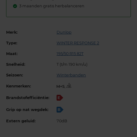
3 maanden gratis herbalanceren
Merk:
Dunlop
Type:
WINTER RESPONSE 2
Maat:
195/50 R15 82T
Snelheid:
T (t/m 190 km/u)
Seizoen:
Winterbanden
Kenmerken:
,
Brandstofefficiëntie:
E
Grip op nat wegdek:
B
Extern geluid:
70dB