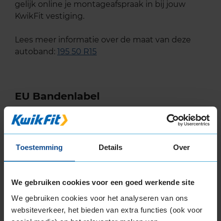
gelijk online je montageafspraak in bij jouw
KwikFit vestiging.
Lees meer informatie over de maat van deze
autoband:
195 50 R15
EU Bandenlabel
Dunlop
WINTER RESPONSE 2
Toestemming
Details
Over
195/50R15 82 T
We gebruiken cookies voor een goed werkende site
We gebruiken cookies voor het analyseren van ons
B
websiteverkeer, het bieden van extra functies (ook voor