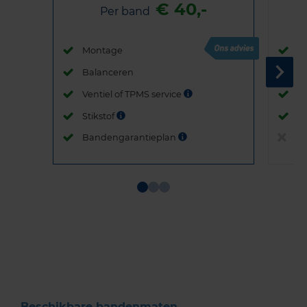
€ 40,-
Per band
Montage
M
Balanceren
B
Ventiel of TPMS service
Ve
Stikstof
St
Bandengarantieplan
B
Item
1
of
3
Beschikbare bandenmaten