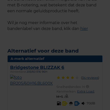
met B-notering, wat betekent dat deze band
een normale geluidsproductie heeft.
Wil je nog meer informatie over het
bandenlabel van deze band, klik dan
hier
Alternatief voor deze band
A-merk alternatief
Bridgestone BLIZZAK 6
Winterband
205/60 R16 96H
(
34 reviews
)
Snelheidsindex:
H
Kenmerken:
Extra Load
,
,
70dB
C
B