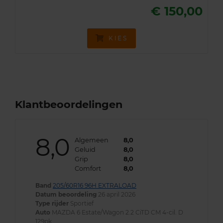
€ 150,00
KIES
Klantbeoordelingen
8,0
Algemeen
8,0
Geluid
8,0
Grip
8,0
Comfort
8,0
Band
205/60R16 96H EXTRALOAD
Datum beoordeling
26 april 2026
Type rijder
Sportief
Auto
MAZDA 6 Estate/Wagon 2.2 CiTD CM 4-cil. D
129pk