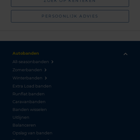
ZOEK OP KENTEKEN
PERSOONLIJK ADVIES
Autobanden
All-seasonbanden
Zomerbanden
Winterbanden
Extra Load banden
Runflat banden
Caravanbanden
Banden wisselen
Uitlijnen
Balanceren
Opslag van banden