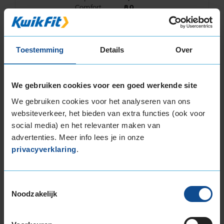
Comfort
8,0
Band
205/60R16 96H EXTRALOAD
Datum beoordeling
1 maart 2025
Type rijder
Normaal
Toestemming
Details
Over
Auto
VW T-Cross 1.0 TSi SUV 3-cil. B 110pk
Kilometer per jaar
50.000 km of meer
We gebruiken cookies voor een goed werkende site
Good around tire and smooth riding.
We gebruiken cookies voor het analyseren van ons
websiteverkeer, het bieden van extra functies (ook voor
social media) en het relevanter maken van
advertenties. Meer info lees je in onze
privacyverklaring
.
9,0
Algemeen
9,0
Geluid
8,0
Grip
10,0
Toestemmingsselectie
Comfort
8,0
Noodzakelijk
Band
205/60R16 96H EXTRALOAD
Datum beoordeling
5 februari 2025
Type rijder
Normaal