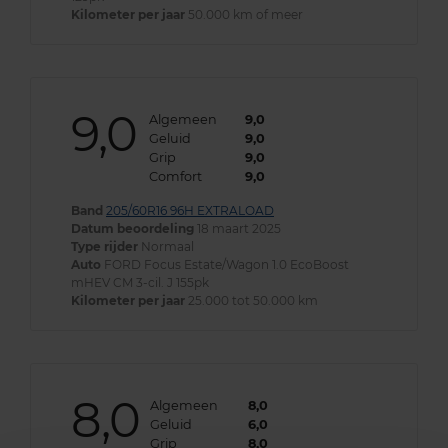
Kilometer per jaar
50.000 km of meer
9,0
Algemeen
9,0
Geluid
9,0
Grip
9,0
Comfort
9,0
Band
205/60R16 96H EXTRALOAD
Datum beoordeling
18 maart 2025
Type rijder
Normaal
Auto
FORD Focus Estate/Wagon 1.0 EcoBoost
mHEV CM 3-cil. J 155pk
Kilometer per jaar
25.000 tot 50.000 km
8,0
Algemeen
8,0
Geluid
6,0
Grip
8,0