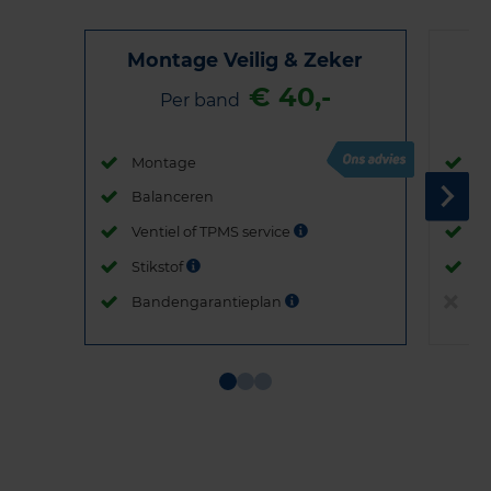
Montage Veilig & Zeker
€ 40,-
Per band
Montage
M
Balanceren
B
Ventiel of TPMS service
Ve
Stikstof
St
Bandengarantieplan
B
Item
1
of
3