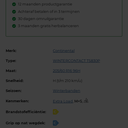
12 maanden productgarantie
Achteraf betalen of in 3 termijnen
30 dagen omruilgarantie
3 maanden gratis herbalanceren
Merk:
Continental
Type:
WINTERCONTACT TS830P
Maat:
205/60 R16 96H
Snelheid:
H (t/m 210 km/u)
Seizoen:
Winterbanden
Kenmerken:
Extra Load
,
,
Brandstofefficiëntie:
C
Grip op nat wegdek:
C