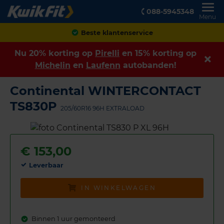
088-5945348
Menu
Achteraf betalen
Nu 20% korting op
Pirelli
en 15% korting op
Michelin
en
Laufenn
autobanden!
Continental WINTERCONTACT
TS830P
205/60R16 96H EXTRALOAD
€
153,00
Leverbaar
IN WINKELWAGEN
Binnen 1 uur gemonteerd