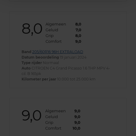
8,0
Algemeen
8,0
Geluid
7,0
Grip
8,0
Comfort
9,0
Band
205/60R16 96H EXTRALOAD
Datum beoordeling
19 januari 2024
Type rijder
Normaal
Auto
CITROEN C4 Grand Picasso 1.6 THP MPV 4-
cil. B 165pk
Kilometer per jaar
10.000 tot 25.000 km
9,0
Algemeen
9,0
Geluid
9,0
Grip
9,0
Comfort
10,0