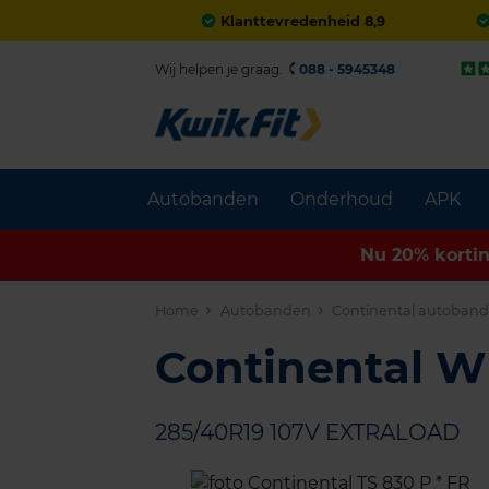
Klanttevredenheid 8,9
Wij helpen je graag.
088 - 5945348
Autobanden
Onderhoud
APK
Nu 20% korti
Home
Autobanden
Continental autoban
Continental 
285/40R19 107V EXTRALOAD