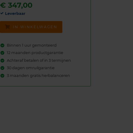
€
347,00
Leverbaar
IN WINKELWAGEN
Binnen 1 uur gemonteerd
12 maanden productgarantie
Achteraf betalen of in 3 termijnen
30 dagen omruilgarantie
3 maanden gratis herbalanceren