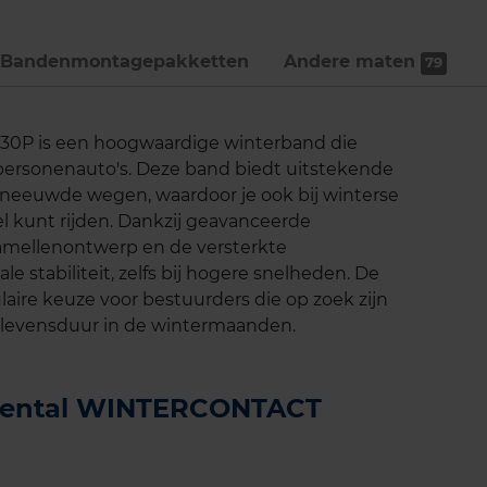
Bandenmontage­pakketten
Andere maten
79
0P is een hoogwaardige winterband die
 personenauto's. Deze band biedt uitstekende
sneeuwde wegen, waardoor je ook bij winterse
 kunt rijden. Dankzij geavanceerde
lamellenontwerp en de versterkte
e stabiliteit, zelfs bij hogere snelheden. De
re keuze voor bestuurders die op zoek zijn
 levensduur in de wintermaanden.
tinental WINTERCONTACT