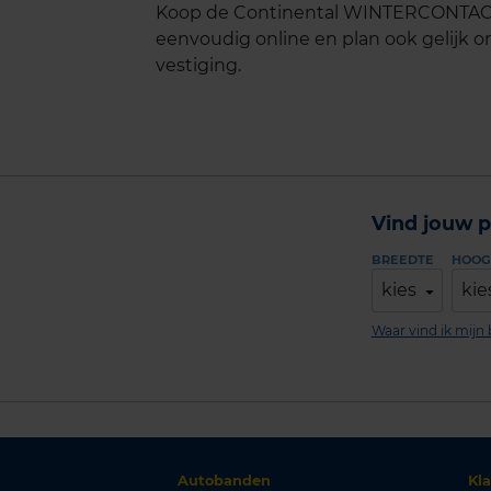
Koop de Continental WINTERCONTACT 
eenvoudig online en plan ook gelijk on
vestiging.
Vind jouw p
BREEDTE
HOOG
kies
kie
Waar vind ik mij
Autobanden
Kl