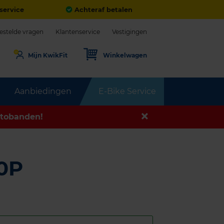
service
Achteraf betalen
estelde vragen
Klantenservice
Vestigingen
Mijn KwikFit
Winkelwagen
Aanbiedingen
E-Bike Service
tobanden!
0P