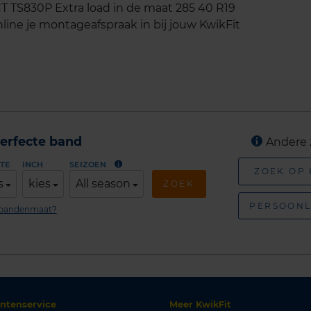
TS830P Extra load in de maat 285 40 R19
line je montageafspraak in bij jouw KwikFit
erfecte band
Andere 
TE
INCH
SEIZOEN
ZOEK OP
s
kies
All season
ZOEK
PERSOONL
n bandenmaat?
antenservice
Meer KwikFit