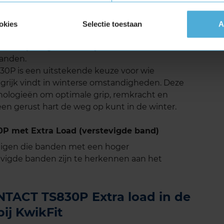
tinental WINTERCONTACT TS830P zeer goed.
mfortabele rijervaring, zelfs bij hogere
okies
Selectie toestaan
A
l ontworpen profielblokken helpen het
lleen bijdraagt aan het rijcomfort, maar ook aan
aanden.
P is een uitstekende keuze voor wie
angrijk vindt in winterse omstandigheden. Deze
ologieën om optimale grip, remkracht en
 een gerust hart de weg op kunt in de winter.
 met Extra Load (verstevigde band)
tuigen die banden met een hoger
vigde banden zijn te herkennen aan het
TACT TS830P Extra load in de
ij KwikFit