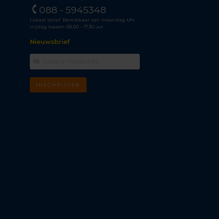
088 - 5945348
Lokaal tarief. Bereikbaar van maandag t/m
vrijdag tussen 08.00 - 17.30 uur.
Nieuwsbrief
INSCHRIJVEN
m
k