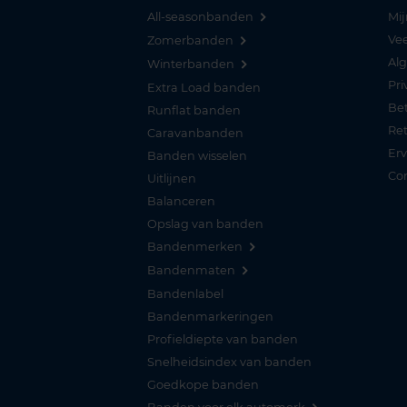
All-seasonbanden
Mij
Vee
Zomerbanden
Al
Winterbanden
Pri
Extra Load banden
Be
Runflat banden
Re
Caravanbanden
Er
Banden wisselen
Co
Uitlijnen
Balanceren
Opslag van banden
Bandenmerken
Bandenmaten
Bandenlabel
Bandenmarkeringen
Profieldiepte van banden
Snelheidsindex van banden
Goedkope banden