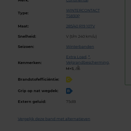
Merk:
Continental
WINTERCONTACT
Type:
TS830P
Maat:
285/40 R19 107V
Snelheid:
V (t/m 240 km/u)
Seizoen:
Winterbanden
Extra Load
,
*
,
Velgrandbescherming
,
Kenmerken:
,
Brandstofefficiëntie:
C
Grip op nat wegdek:
B
Extern geluid:
75dB
Vergelijk deze band met alternatieven