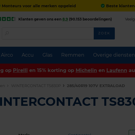
Monteurs voor alle merken opgeleid
Beste klanten
Klanten geven ons een
8,9
(90.153 beoordelingen)
Veelg
ZOEK
Airco
Accu
Glas
Remmen
Overige diensten
ng op
Pirelli
en 15% korting op
Michelin
en
Laufenn
au
den
WINTERCONTACT TS830P
285/40R19 107V EXTRALOAD
WINTERCONTACT TS83