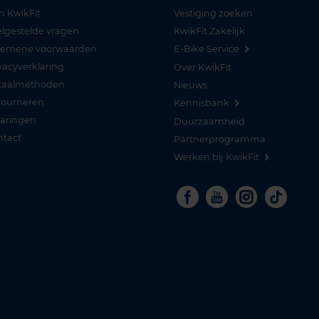
n KwikFit
Vestiging zoeken
lgestelde vragen
KwikFit Zakelijk
gemene voorwaarden
E-Bike Service
vacyverklaring
Over KwikFit
taalmethoden
Nieuws
tourneren
Kennisbank
varingen
Duurzaamheid
ntact
Partnerprogramma
Werken bij KwikFit
Facebook
Youtube
Instagra
Tikto