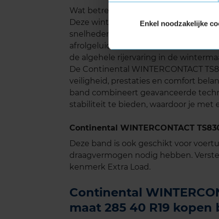
Wat betreft geluid presteert de Con
Deze winterband is stil en biedt een co
Enkel noodzakelijke co
snelheden op de snelweg. De speciaa
afrolgeluid te verminderen, wat niet a
de algehele rijervaring in de winterm
De Continental WINTERCONTACT TS830
veiligheid, prestaties en comfort bel
band combineert geavanceerde techn
stabiliteit te bieden, waardoor je met
Continental WINTERCONTACT TS830P
Deze band is ook geschikt voor voer
draagvermogen nodig hebben. Verste
kenmerk Extra Load.
Continental WINTERCON
maat 285 40 R19 kopen b