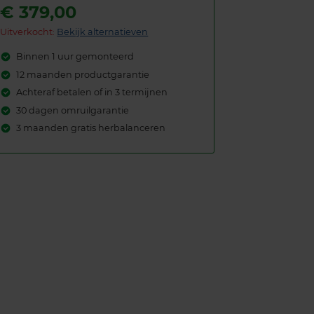
€
379,00
Uitverkocht:
Bekijk alternatieven
Binnen 1 uur gemonteerd
12 maanden productgarantie
Achteraf betalen of in 3 termijnen
30 dagen omruilgarantie
3 maanden gratis herbalanceren