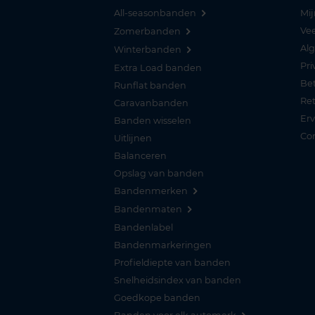
All-seasonbanden
Mij
Vee
Zomerbanden
Al
Winterbanden
Pri
Extra Load banden
Be
Runflat banden
Re
Caravanbanden
Er
Banden wisselen
Co
Uitlijnen
Balanceren
Opslag van banden
Bandenmerken
Bandenmaten
Bandenlabel
Bandenmarkeringen
Profieldiepte van banden
Snelheidsindex van banden
Goedkope banden