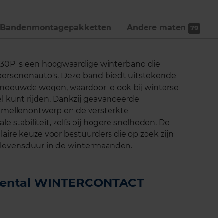
Bandenmontage­pakketten
Andere maten
79
0P is een hoogwaardige winterband die
 personenauto's. Deze band biedt uitstekende
sneeuwde wegen, waardoor je ook bij winterse
 kunt rijden. Dankzij geavanceerde
lamellenontwerp en de versterkte
e stabiliteit, zelfs bij hogere snelheden. De
re keuze voor bestuurders die op zoek zijn
 levensduur in de wintermaanden.
tinental WINTERCONTACT