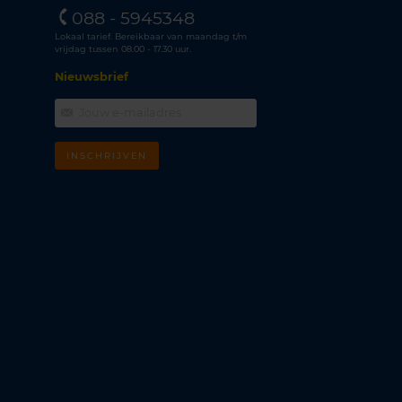
088 - 5945348
Lokaal tarief. Bereikbaar van maandag t/m
vrijdag tussen 08.00 - 17.30 uur.
Nieuwsbrief
INSCHRIJVEN
m
k