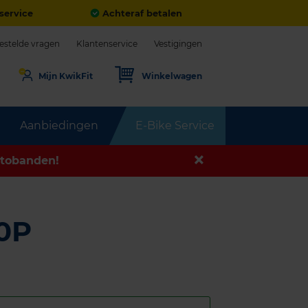
service
Achteraf betalen
estelde vragen
Klantenservice
Vestigingen
Mijn KwikFit
Winkelwagen
Aanbiedingen
E-Bike Service
tobanden!
0P