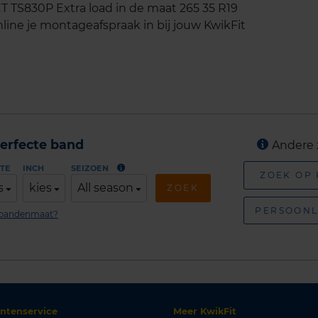
TS830P Extra load in de maat 265 35 R19
line je montageafspraak in bij jouw KwikFit
erfecte band
Andere 
TE
INCH
SEIZOEN
ZOEK OP
s
kies
All season
ZOEK
PERSOONL
n bandenmaat?
antenservice
Meer KwikFit