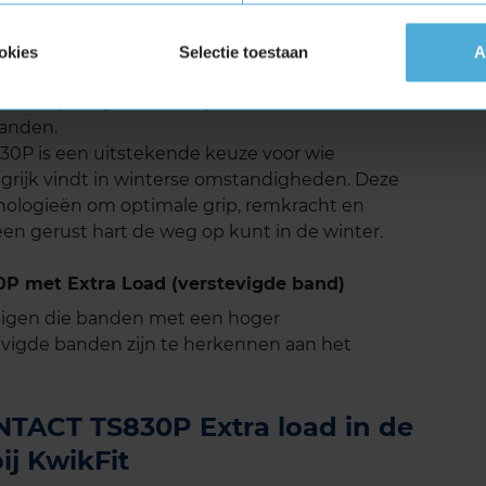
tinental WINTERCONTACT TS830P zeer goed.
mfortabele rijervaring, zelfs bij hogere
okies
Selectie toestaan
A
l ontworpen profielblokken helpen het
lleen bijdraagt aan het rijcomfort, maar ook aan
aanden.
P is een uitstekende keuze voor wie
angrijk vindt in winterse omstandigheden. Deze
ologieën om optimale grip, remkracht en
 een gerust hart de weg op kunt in de winter.
 met Extra Load (verstevigde band)
tuigen die banden met een hoger
vigde banden zijn te herkennen aan het
TACT TS830P Extra load in de
ij KwikFit