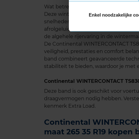
Wat betreft geluid presteert de Con
Deze winterband is stil en biedt een co
Enkel noodzakelijke co
snelheden op de snelweg. De speciaa
afrolgeluid te verminderen, wat niet a
de algehele rijervaring in de winterm
De Continental WINTERCONTACT TS830
veiligheid, prestaties en comfort bel
band combineert geavanceerde techn
stabiliteit te bieden, waardoor je met
Continental WINTERCONTACT TS830P
Deze band is ook geschikt voor voer
draagvermogen nodig hebben. Verste
kenmerk Extra Load.
Continental WINTERCON
maat 265 35 R19 kopen b