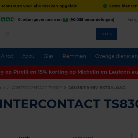
Monteurs voor alle merken opgeleid
Beste klanten
Klanten geven ons een
8,9
(90.038 beoordelingen)
Veelg
ZOEK
Airco
Accu
Glas
Remmen
Overige diensten
ng op
Pirelli
en 15% korting op
Michelin
en
Laufenn
au
den
WINTERCONTACT TS830P
265/35R19 98V EXTRALOAD
WINTERCONTACT TS83