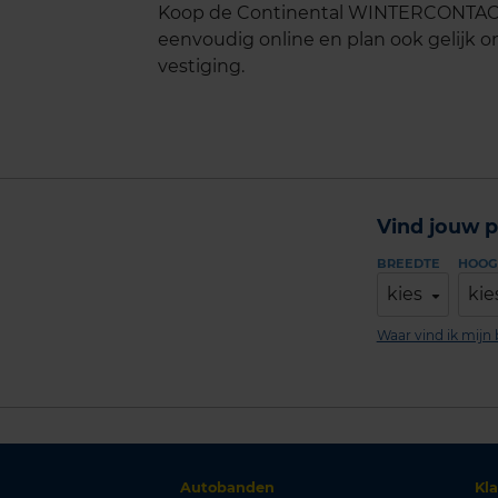
Koop de Continental WINTERCONTACT 
eenvoudig online en plan ook gelijk on
vestiging.
Vind jouw p
BREEDTE
HOOG
kies
kie
Waar vind ik mij
Autobanden
Kl