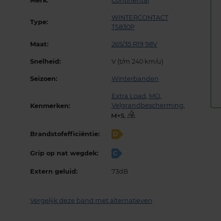
Merk:
Continental
WINTERCONTACT
Type:
TS830P
Maat:
265/35 R19 98V
Snelheid:
V (t/m 240 km/u)
Seizoen:
Winterbanden
Extra Load
,
MO
,
Velgrandbescherming
,
Kenmerken:
,
Brandstofefficiëntie:
D
Grip op nat wegdek:
C
Extern geluid:
73dB
Vergelijk deze band met alternatieven