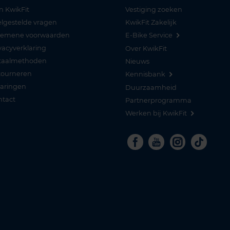
n KwikFit
Vestiging zoeken
lgestelde vragen
KwikFit Zakelijk
gemene voorwaarden
E-Bike Service
vacyverklaring
Over KwikFit
taalmethoden
Nieuws
tourneren
Kennisbank
varingen
Duurzaamheid
ntact
Partnerprogramma
Werken bij KwikFit
Facebook
Youtube
Instagra
Tikto