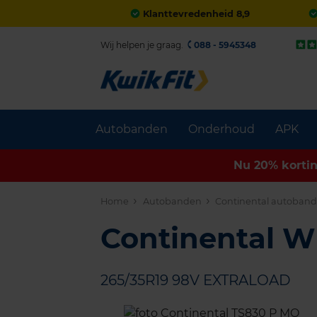
Klanttevredenheid 8,9
Wij helpen je graag.
088 - 5945348
Autobanden
Onderhoud
APK
Nu 20% korti
Home
Autobanden
Continental autoban
Continental 
265/35R19 98V EXTRALOAD