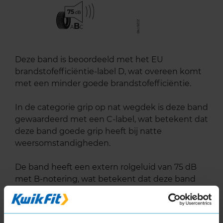
75
B
A
C
Deze band is beoordeeld met het EU
brandstofefficiëntie-label D, wat overeen komt
met een minder goede brandstofefficiëntie.
In de categorie grip op nat wegdek is deze band
gewaardeerd met een C-label, wat betekent dat
deze band goede grip heeft bij natte
weersomstandigheden.
De band heeft een extern rolgeluid van 75 dB
met B-notering, wat betekent dat deze band
een normale geluidsproductie heeft.
Wil je nog meer informatie over het