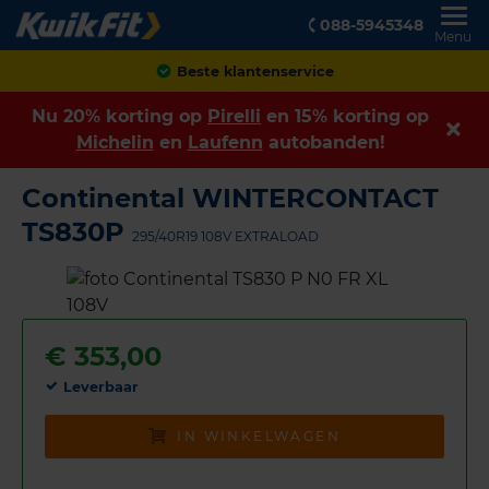
088-5945348
Menu
Achteraf betalen
Nu 20% korting op
Pirelli
en 15% korting op
Michelin
en
Laufenn
autobanden!
Continental WINTERCONTACT
TS830P
295/40R19 108V EXTRALOAD
€
353,00
Leverbaar
IN WINKELWAGEN