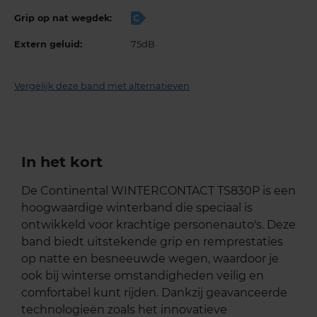
Grip op nat wegdek:
C
Extern geluid:
75dB
Vergelijk deze band met alternatieven
In het kort
De Continental WINTERCONTACT TS830P is een
hoogwaardige winterband die speciaal is
ontwikkeld voor krachtige personenauto's. Deze
band biedt uitstekende grip en remprestaties
op natte en besneeuwde wegen, waardoor je
ook bij winterse omstandigheden veilig en
comfortabel kunt rijden. Dankzij geavanceerde
technologieën zoals het innovatieve