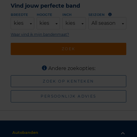
Vind jouw perfecte band
BREEDTE
HOOGTE
INCH
SEIZOEN
kies
kies
kies
All season
Waar vind ik mijn bandenmaat?
ZOEK
Andere zoekopties:
ZOEK OP KENTEKEN
PERSOONLIJK ADVIES
Autobanden