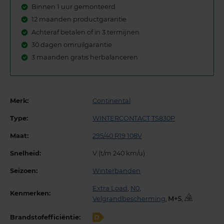
Binnen 1 uur gemonteerd
12 maanden productgarantie
Achteraf betalen of in 3 termijnen
30 dagen omruilgarantie
3 maanden gratis herbalanceren
Merk:
Continental
Type:
WINTERCONTACT TS830P
Maat:
295/40 R19 108V
Snelheid:
V (t/m 240 km/u)
Seizoen:
Winterbanden
Extra Load
,
N0
,
Kenmerken:
Velgrandbescherming
,
,
Brandstofefficiëntie:
D