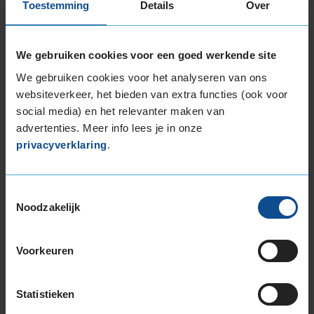
bandenlabel van deze band, klik dan
hier
Toestemming
Details
Over
We gebruiken cookies voor een goed werkende site
We gebruiken cookies voor het analyseren van ons
Bandenmontagepakketten
websiteverkeer, het bieden van extra functies (ook voor
Kies je
social media) en het relevanter maken van
bandenmaat omvang (inch)
advertenties. Meer info lees je in onze
privacyverklaring
.
Toestemmingsselectie
Noodzakelijk
Montage Veilig & Zeker
€ 40,-
Per band
Voorkeuren
Montage
M
Statistieken
Balanceren
B