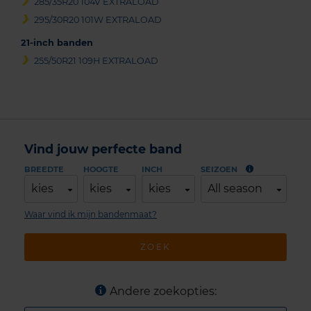
285/35R20 104V EXTRALOAD
295/30R20 101W EXTRALOAD
21-inch banden
255/50R21 109H EXTRALOAD
Vind jouw perfecte band
BREEDTE
HOOGTE
INCH
SEIZOEN
kies
kies
kies
All season
Waar vind ik mijn bandenmaat?
ZOEK
Andere zoekopties: