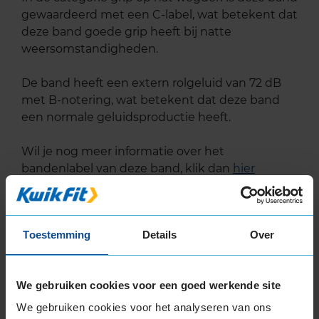
gewaardeerd met een C-label, wat betekent dat
deze band goede grip heeft bij natte
weersomstandigheden.
De band heeft een extern rolgeluid van 72 dB
met B-notering, wat betekent dat deze band
een normale geluidsproductie heeft.
Wil je nog meer informatie over het
bandenlabel van deze band, klik dan
hier
Toestemming
Details
Over
Bandenmontagepakketten
Kies je
We gebruiken cookies voor een goed werkende site
bandenmaat omvang (inch)
We gebruiken cookies voor het analyseren van ons