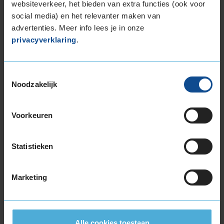
websiteverkeer, het bieden van extra functies (ook voor
social media) en het relevanter maken van
advertenties. Meer info lees je in onze
privacyverklaring
.
Montage Veilig & Zeker
€ 40,-
Per band
Toestemmingsselectie
Noodzakelijk
Montage
M
Balanceren
B
Voorkeuren
Ventiel of TPMS service
Ve
Stikstof
St
Statistieken
Bandengarantieplan
B
Marketing
Item
1
Alle cookies toestaan