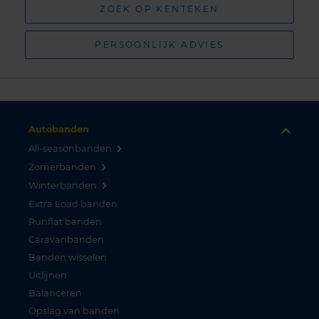
ZOEK OP KENTEKEN
PERSOONLIJK ADVIES
Autobanden
All-seasonbanden
Zomerbanden
Winterbanden
Extra Load banden
Runflat banden
Caravanbanden
Banden wisselen
Uitlijnen
Balanceren
Opslag van banden