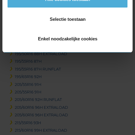
of
3
Selectie toestaan
Beschikbare bandenmaten
Enkel noodzakelijke cookies
16-inch banden
195/50R16 88H EXTRALOAD
195/55R16 87H
195/55R16 87H RUNFLAT
195/65R16 92H
205/55R16 91H
205/55R16 91H
205/60R16 92H RUNFLAT
205/60R16 96H EXTRALOAD
205/60R16 96H EXTRALOAD
215/55R16 93H
215/60R16 99H EXTRALOAD