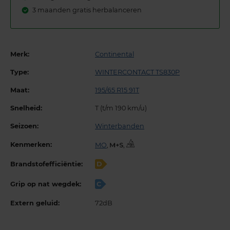
3 maanden gratis herbalanceren
Merk:
Continental
Type:
WINTERCONTACT TS830P
Maat:
195/65 R15 91T
Snelheid:
T (t/m 190 km/u)
Seizoen:
Winterbanden
Kenmerken:
MO
,
,
Brandstofefficiëntie:
D
Grip op nat wegdek:
C
Extern geluid:
72dB