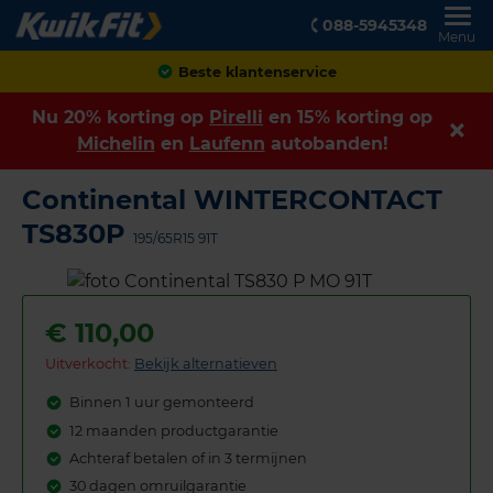
088-5945348
Menu
Beste klantenservice
Nu 20% korting op
Pirelli
en 15% korting op
Michelin
en
Laufenn
autobanden!
Continental WINTERCONTACT
TS830P
195/65R15 91T
€
110,00
Uitverkocht:
Bekijk alternatieven
Binnen 1 uur gemonteerd
12 maanden productgarantie
Achteraf betalen of in 3 termijnen
30 dagen omruilgarantie