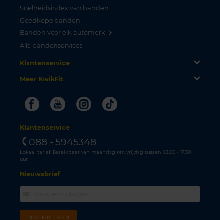
Snelheidsindex van banden
Goedkope banden
Banden voor elk automerk
Alle bandenservices
Klantenservice
Meer KwikFit
Facebook
Youtube
Instagram
Tiktok
Klantenservice
088 - 5945348
Lokaal tarief. Bereikbaar van maandag t/m vrijdag tussen 08.00 - 17.30
uur.
Nieuwsbrief
INSCHRIJVEN