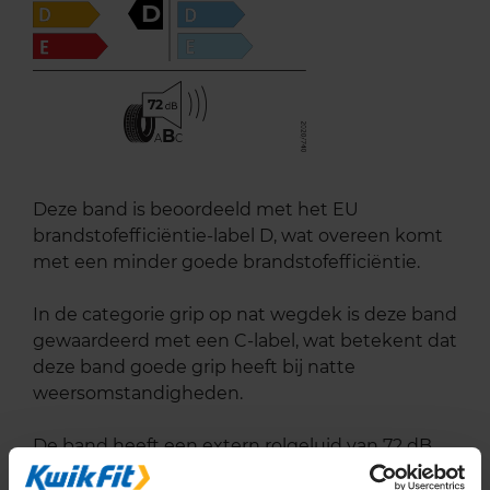
D
72
B
A
C
Deze band is beoordeeld met het EU
brandstofefficiëntie-label D, wat overeen komt
met een minder goede brandstofefficiëntie.
In de categorie grip op nat wegdek is deze band
gewaardeerd met een C-label, wat betekent dat
deze band goede grip heeft bij natte
weersomstandigheden.
De band heeft een extern rolgeluid van 72 dB
met B-notering, wat betekent dat deze band