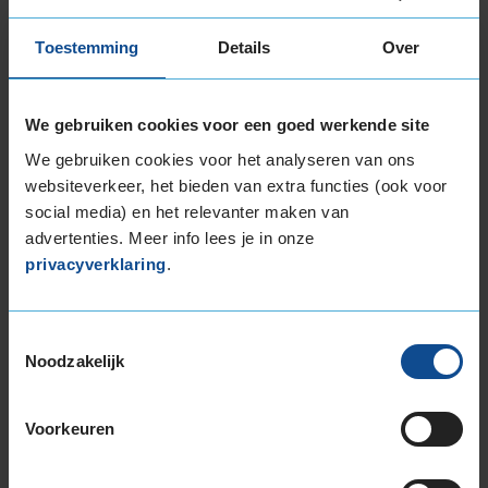
een normale geluidsproductie heeft.
Toestemming
Details
Over
Wil je nog meer informatie over het
bandenlabel van deze band, klik dan
hier
We gebruiken cookies voor een goed werkende site
We gebruiken cookies voor het analyseren van ons
websiteverkeer, het bieden van extra functies (ook voor
social media) en het relevanter maken van
Bandenmontagepakketten
Kies je
advertenties. Meer info lees je in onze
privacyverklaring
.
bandenmaat omvang (inch)
Toestemmingsselectie
Noodzakelijk
Montage Veilig & Zeker
Voorkeuren
€ 40,-
Per band