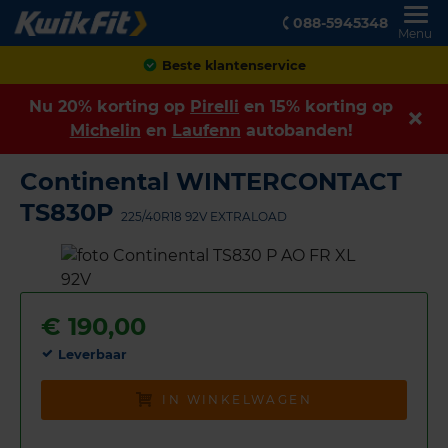
088-5945348
Menu
Achteraf betalen
Nu 20% korting op
Pirelli
en 15% korting op
Michelin
en
Laufenn
autobanden!
Continental WINTERCONTACT
TS830P
225/40R18 92V EXTRALOAD
€
190,00
Leverbaar
IN WINKELWAGEN