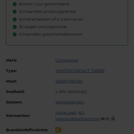
Binnen 1 uur gemonteerd
12 maanden productgarantie
Achteraf betalen of in 3 termijnen
30 dagen omruilgarantie
3 maanden gratis herbalanceren
Merk:
Continental
Type:
WINTERCONTACT TS830P
Maat:
225/40 R18 92V
Snelheid:
V (t/m 240 km/u)
Seizoen:
Winterbanden
Extra Load
,
AO
,
Kenmerken:
Velgrandbescherming
,
,
Brandstofefficiëntie:
D