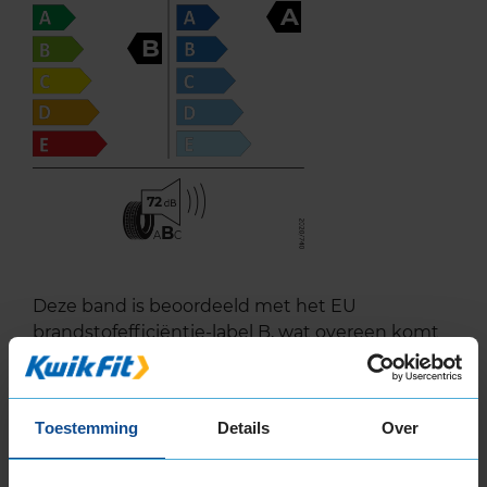
A
B
72
B
A
C
Deze band is beoordeeld met het EU
brandstofefficiëntie-label B, wat overeen komt
met een zeer goede brandstofefficiëntie.
In de categorie grip op nat wegdek is deze band
Toestemming
Details
Over
gewaardeerd met een A-label, wat betekent dat
deze band uitstekende grip heeft bij natte