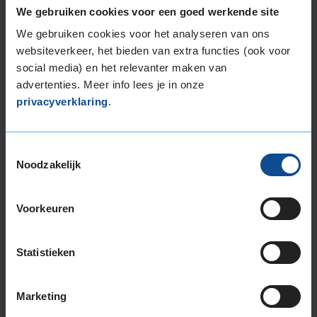
weersomstandigheden.
We gebruiken cookies voor een goed werkende site
We gebruiken cookies voor het analyseren van ons
De band heeft een extern rolgeluid van 72 dB
websiteverkeer, het bieden van extra functies (ook voor
met B-notering, wat betekent dat deze band
social media) en het relevanter maken van
een normale geluidsproductie heeft.
advertenties. Meer info lees je in onze
privacyverklaring
.
Wil je nog meer informatie over het
bandenlabel van deze band, klik dan
hier
Toestemmingsselectie
Noodzakelijk
Voorkeuren
Bandenmontagepakketten
Kies je
bandenmaat omvang (inch)
Statistieken
Marketing