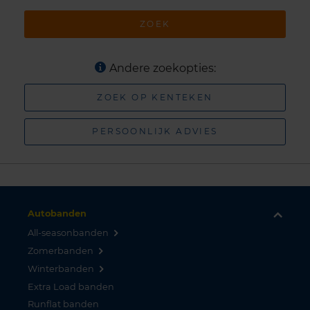
ZOEK
Andere zoekopties:
ZOEK OP KENTEKEN
PERSOONLIJK ADVIES
Autobanden
All-seasonbanden
Zomerbanden
Winterbanden
Extra Load banden
Runflat banden