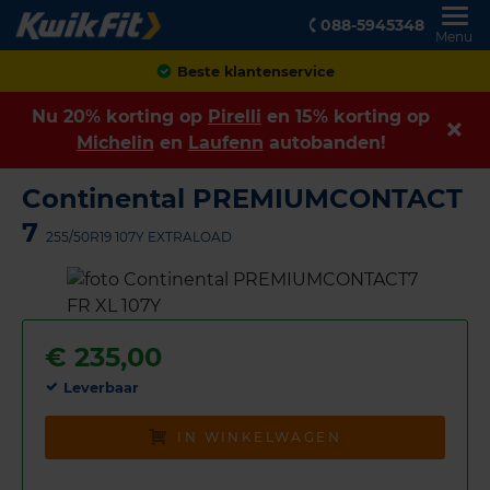
088-5945348
Menu
Achteraf betalen
Nu 20% korting op
Pirelli
en 15% korting op
Michelin
en
Laufenn
autobanden!
Continental PREMIUMCONTACT
7
255/50R19 107Y EXTRALOAD
€
235,00
Leverbaar
IN WINKELWAGEN