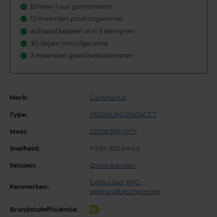
Binnen 1 uur gemonteerd
12 maanden productgarantie
Achteraf betalen of in 3 termijnen
30 dagen omruilgarantie
3 maanden gratis herbalanceren
Merk:
Continental
Type:
PREMIUMCONTACT 7
Maat:
255/50 R19 107Y
Snelheid:
Y (t/m 300 km/u)
Seizoen:
Zomerbanden
Extra Load
,
EVC
,
Kenmerken:
Velgrandbescherming
Brandstofefficiëntie:
B