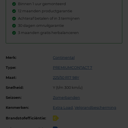
Binnen 1 uur gemonteerd
12 maanden productgarantie
Achteraf betalen of in 3 termijnen
30 dagen omruilgarantie
3 maanden gratis herbalanceren
Merk:
Continental
Type:
PREMIUMCONTACT 7
Maat:
225/50 R17 98Y
Snelheid:
Y (t/m 300 km/u)
Seizoen:
Zomerbanden
Kenmerken:
Extra Load
,
Velgrandbescherming
Brandstofefficiëntie:
C