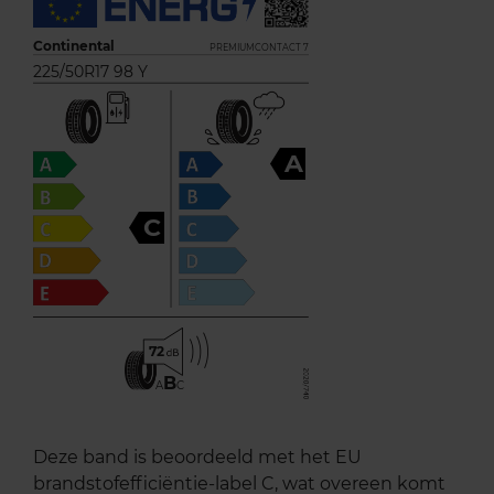
Continental
PREMIUMCONTACT 7
225/50R17 98 Y
A
C
72
B
A
C
Deze band is beoordeeld met het EU
brandstofefficiëntie-label C, wat overeen komt