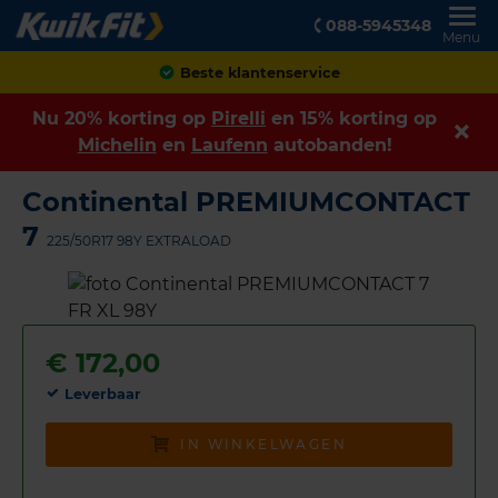
088-5945348
Menu
Achteraf betalen
Nu 20% korting op
Pirelli
en 15% korting op
Michelin
en
Laufenn
autobanden!
Continental PREMIUMCONTACT
7
225/50R17 98Y EXTRALOAD
€
172,00
Leverbaar
IN WINKELWAGEN