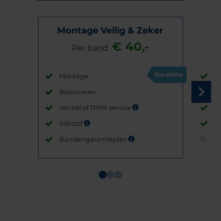
Montage Veilig & Zeker
€ 40,-
Per band
Montage
M
Balanceren
B
Ventiel of TPMS service
Ve
Stikstof
St
Bandengarantieplan
B
Item
1
of