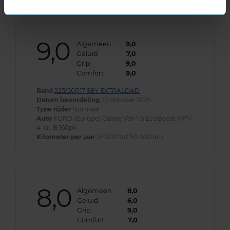
9,0
Algemeen
9,0
Geluid
7,0
Grip
9,0
Comfort
9,0
Band
225/50R17 98Y EXTRALOAD
Datum beoordeling
27 oktober 2025
Type rijder
Normaal
Auto
FORD (Europe) Galaxy Van 1.6 EcoBoost MPV
4-cil. B 160pk
Kilometer per jaar
25.000 tot 50.000 km
8,0
Algemeen
8,0
Geluid
6,0
Grip
9,0
Comfort
7,0