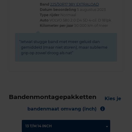
Band
225/50R17 98Y EXTRALOAD
Datum beoordeling
5 augustus 2023
Type rijder
Normaal
Auto
VOLVO S80 2.0 D4 SD 4-cil. D 181pk
Kilometer per jaar
50.000 km of meer
Ietwat stugge band met meer geluid dan
gemiddeld (maar niet storen), maar sublieme
grip op zowel droog als nat
Bandenmontagepakketten
Kies je
bandenmaat omvang (inch)