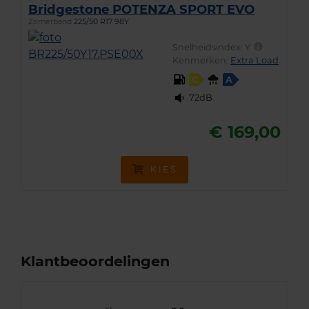
Bridgestone POTENZA SPORT EVO
Zomerband
225/50 R17 98Y
Snelheidsindex:
Y
Kenmerken:
Extra Load
C
A
72dB
€ 169,00
KIES
Klantbeoordelingen