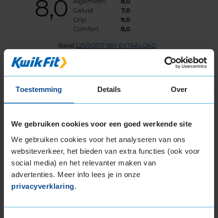
8,0
Algemeen
8,0
Geluid
7,0
Grip
9,0
Comfort
8,0
Band
225/50R17 98Y EXTRALOAD
Datum beoordeling
15 juli 2026
Type rijder
Normaal
Auto
VW Sharan 2.0 TDi MPV 4-cil. D 140pk
Kilometer per jaar
25.000 tot 50.000 km
Toestemming
Details
Over
We gebruiken cookies voor een goed werkende site
10,0
Algemeen
10,0
We gebruiken cookies voor het analyseren van ons
Geluid
10,0
Grip
10,0
websiteverkeer, het bieden van extra functies (ook voor
Comfort
10,0
social media) en het relevanter maken van
advertenties. Meer info lees je in onze
Band
225/50R17 98Y EXTRALOAD
Datum beoordeling
13 juli 2026
privacyverklaring
.
Type rijder
Normaal
Auto
SKODA Yeti 1.4 TSi SUV 4-cil. B 150pk
Kilometer per jaar
10.000 tot 25.000 km