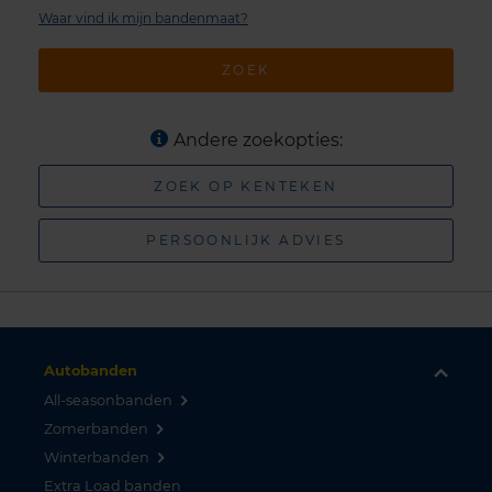
Waar vind ik mijn bandenmaat?
ZOEK
Andere zoekopties:
ZOEK OP KENTEKEN
PERSOONLIJK ADVIES
Autobanden
All-seasonbanden
Zomerbanden
Winterbanden
Extra Load banden