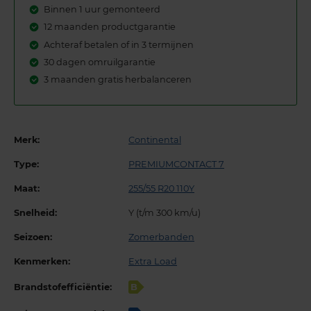
Binnen 1 uur gemonteerd
12 maanden productgarantie
Achteraf betalen of in 3 termijnen
30 dagen omruilgarantie
3 maanden gratis herbalanceren
Merk:
Continental
Type:
PREMIUMCONTACT 7
Maat:
255/55 R20 110Y
Snelheid:
Y (t/m 300 km/u)
Seizoen:
Zomerbanden
Kenmerken:
Extra Load
Brandstofefficiëntie:
B