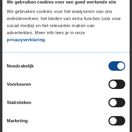
We gebruiken cookies voor een goed werkende site
De band heeft een extern rolgeluid van 72 dB
We gebruiken cookies voor het analyseren van ons
met B-notering, wat betekent dat deze band
websiteverkeer, het bieden van extra functies (ook voor
een normale geluidsproductie heeft.
social media) en het relevanter maken van
advertenties. Meer info lees je in onze
Wil je nog meer informatie over het
privacyverklaring
.
bandenlabel van deze band, klik dan
hier
Toestemmingsselectie
Noodzakelijk
Bandenmontagepakketten
Voorkeuren
Kies je
bandenmaat omvang (inch)
Statistieken
Marketing