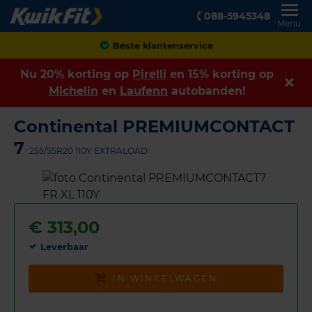
088-5945348
Menu
Achteraf betalen
Nu 20% korting op
Pirelli
en 15% korting op
Michelin
en
Laufenn
autobanden!
Continental PREMIUMCONTACT
7
255/55R20 110Y EXTRALOAD
€
313,00
Leverbaar
IN WINKELWAGEN