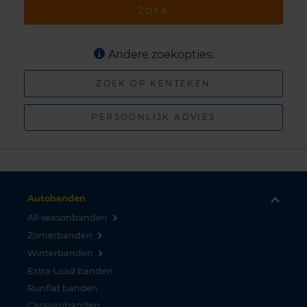
ZOEK
Andere zoekopties:
ZOEK OP KENTEKEN
PERSOONLIJK ADVIES
Autobanden
All-seasonbanden
Zomerbanden
Winterbanden
Extra Load banden
Runflat banden
Caravanbanden