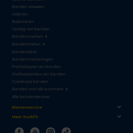
Banden wisselen
Uitlijnen
Balanceren
Opslag van banden
Bandenmerken
Bandenmaten
Bandenlabel
Bandenmarkeringen
Profieldiepte van banden
Snelheidsindex van banden
Goedkope banden
Banden voor elk automerk
Alle bandenservices
Klantenservice
Meer KwikFit
Facebook
Youtube
Instagram
Tiktok