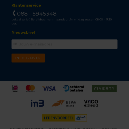
Klantenservice
088 - 5945348
Lokaal tarief. Bereikbaar van maandag t/m vrijdag tussen 08.00 - 17.30
uur.
Nieuwsbrief
INSCHRIJVEN
©
KwikFit Nederland B.V., Daltonstraat 17, 3846BX Harderwijk, KvK 08017845 |