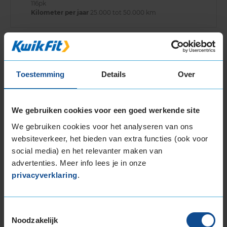
116pk
Kilometer per jaar
25.000 tot 50.000 km
8,0
Algemeen
8,0
Toestemming
Details
Over
Geluid
4,0
Grip
7,0
Comfort
6,0
We gebruiken cookies voor een goed werkende site
Band
215/65R16 106T
Datum beoordeling
26 september 2024
We gebruiken cookies voor het analyseren van ons
Type rijder
Behoudend
websiteverkeer, het bieden van extra functies (ook voor
Auto
CITROEN Jumpy 2.0 BlueHDi 120 VAN 4-cil. D
122pk
social media) en het relevanter maken van
Kilometer per jaar
50.000 km of meer
advertenties. Meer info lees je in onze
privacyverklaring
.
9,0
Toestemmingsselectie
Algemeen
9,0
Noodzakelijk
Geluid
7,0