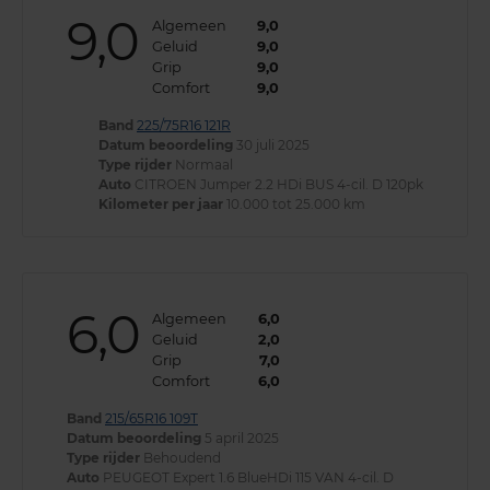
9,0
Algemeen
9,0
Geluid
9,0
Grip
9,0
Comfort
9,0
Band
225/75R16 121R
Datum beoordeling
30 juli 2025
Type rijder
Normaal
Auto
CITROEN Jumper 2.2 HDi BUS 4-cil. D 120pk
Kilometer per jaar
10.000 tot 25.000 km
6,0
Algemeen
6,0
Geluid
2,0
Grip
7,0
Comfort
6,0
Band
215/65R16 109T
Datum beoordeling
5 april 2025
Type rijder
Behoudend
Auto
PEUGEOT Expert 1.6 BlueHDi 115 VAN 4-cil. D