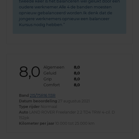
tweede keer is het balanceren wel gelukt door een
oudere werknemer.Alle 4 de banden moesten
opnieuw gebalanceerd worden.Ik denk dat de
jongere werknemers opnieuw een balanceer
Kursus nodig hebben.
8,0
Algemeen
8,0
Geluid
8,0
Grip
8,0
Comfort
8,0
Band
215/75R16 113R
Datum beoordeling
27 augustus 2021
Type rijder
Normaal
Auto
LAND ROVER Freelander 2.2 TD4 TRW 4-cil. D
152pk
Kilometer per jaar
10.000 tot 25.000 km