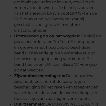
optimale prestaties te leveren, zowel in de
zomer als in de winter. De band is voorzien
van het sneeuwvloksymbool (3PMSF) en de
M+S-markering, wat betekent dat hij
geschikt is voor gebruik in winterse
omstandigheden.
Uitstekende grip op nat wegdek:
Dankzij de
geavanceerde NanoPro-Tech™-compound
en groeven met hoog debiet biedt deze
band uitstekende grip en waterafvoer, wat
het risico op aquaplaning vermindert. De
band heeft een EU-label klasse “A” voor grip
op nat wegdek.
Zijwandbeschermingsrib:
De innovatieve
zijwandrib beschermt de band tegen
beschadiging bij het raken van stoepranden,
wat de levensduur van de band verlengt en
de uitvaltijd van voertuigen vermindert.
Duurzaamheid:
De DURAVIS ALL SEASON is