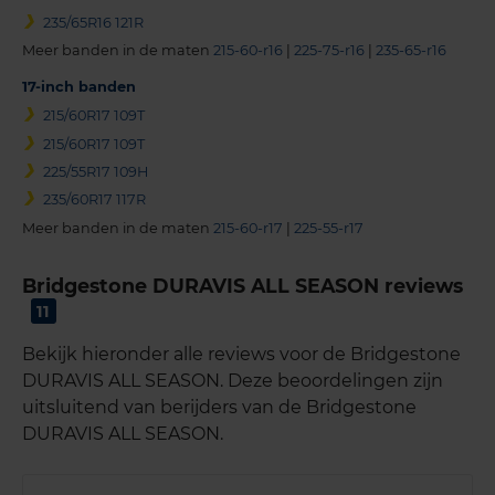
235/65R16 121R
Meer banden in de maten
215-60-r16
|
225-75-r16
|
235-65-r16
17-inch banden
215/60R17 109T
215/60R17 109T
225/55R17 109H
235/60R17 117R
Meer banden in de maten
215-60-r17
|
225-55-r17
Bridgestone DURAVIS ALL SEASON reviews
11
Bekijk hieronder alle reviews voor de Bridgestone
DURAVIS ALL SEASON. Deze beoordelingen zijn
uitsluitend van berijders van de Bridgestone
DURAVIS ALL SEASON.