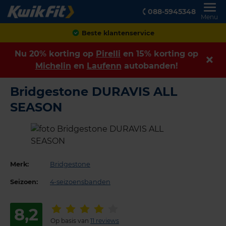
088-5945348
Menu
Achteraf betalen
Nu 20% korting op
Pirelli
en 15% korting op
Michelin
en
Laufenn
autobanden!
Bridgestone DURAVIS ALL
SEASON
Merk:
Bridgestone
Seizoen:
4-seizoensbanden
8,2
Op basis van
11 reviews