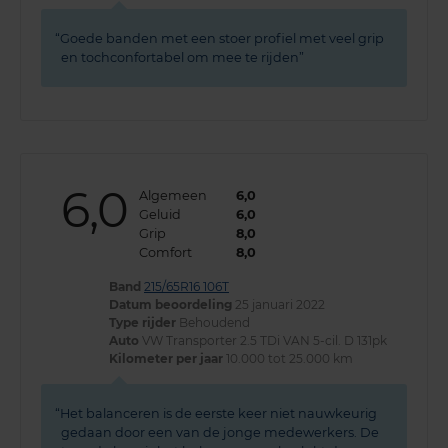
Goede banden met een stoer profiel met veel grip
en tochconfortabel om mee te rijden
6,0
Algemeen
6,0
Geluid
6,0
Grip
8,0
Comfort
8,0
Band
215/65R16 106T
Datum beoordeling
25 januari 2022
Type rijder
Behoudend
Auto
VW Transporter 2.5 TDi VAN 5-cil. D 131pk
Kilometer per jaar
10.000 tot 25.000 km
Het balanceren is de eerste keer niet nauwkeurig
gedaan door een van de jonge medewerkers. De