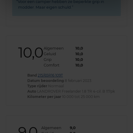
Voor een camper hebben ze beperkte grip in
modder. Maar eigen schuld.
10,0
Algemeen
10,0
Geluid
10,0
Grip
10,0
Comfort
10,0
Band
215/65R16 109T
Datum beoordeling
8 februari 2023
Type rijder
Normaal
Auto
LANDROVER Freelander 1.8 TR 4-cil. B 117pk
Kilometer per jaar
10.000 tot 25.000 km
9,0
Algemeen
9,0