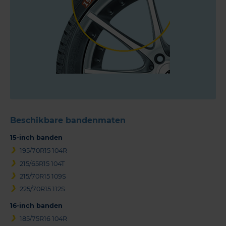
Beschikbare bandenmaten
15-inch banden
195/70R15 104R
215/65R15 104T
215/70R15 109S
225/70R15 112S
16-inch banden
185/75R16 104R