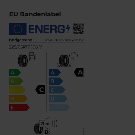
EU Bandenlabel
Bridgestone
WEATHER CONTROL A005 EVO
225/65R17 106 V
A
C
71
B
A
C