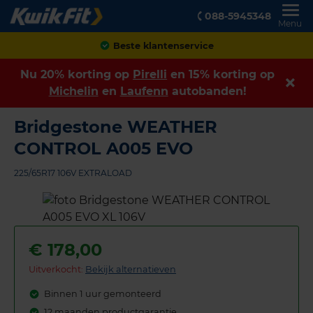
088-5945348
Menu
Achteraf betalen
Nu 20% korting op
Pirelli
en 15% korting op
Michelin
en
Laufenn
autobanden!
Bridgestone WEATHER
CONTROL A005 EVO
225/65R17 106V EXTRALOAD
€
178,00
Uitverkocht:
Bekijk alternatieven
Binnen 1 uur gemonteerd
12 maanden productgarantie