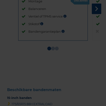
Montage
M
Balanceren
B
Ventiel of TPMS service
Ve
Stikstof
St
Bandengarantieplan
B
Item
1
of
3
Beschikbare bandenmaten
15-inch banden
175/65R15 88H EXTRALOAD