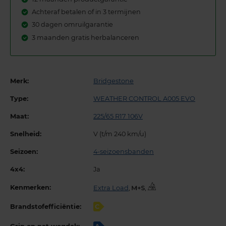
Achteraf betalen of in 3 termijnen
30 dagen omruilgarantie
3 maanden gratis herbalanceren
Merk:
Bridgestone
Type:
WEATHER CONTROL A005 EVO
Maat:
225/65 R17 106V
Snelheid:
V (t/m 240 km/u)
Seizoen:
4-seizoensbanden
4x4:
Ja
Kenmerken:
Extra Load
,
,
Brandstofefficiëntie:
C