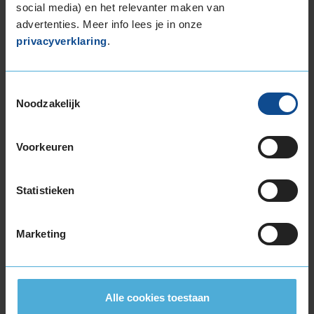
social media) en het relevanter maken van
advertenties. Meer info lees je in onze
privacyverklaring
.
8,0
Algemeen
8,0
Geluid
7,0
Grip
8,0
Toestemmingsselectie
Comfort
8,0
Noodzakelijk
Band
225/65R17 106V EXTRALOAD
Datum beoordeling
30 augustus 2022
Type rijder
Normaal
Voorkeuren
Auto
MAZDA CX5 2.0 SUV 4-cil. B 165pk
Kilometer per jaar
10.000 tot 25.000 km
Statistieken
Marketing
8,0
Algemeen
8,0
Geluid
8,0
Grip
8,0
Comfort
8,0
Alle cookies toestaan
Band
225/65R17 106V EXTRALOAD