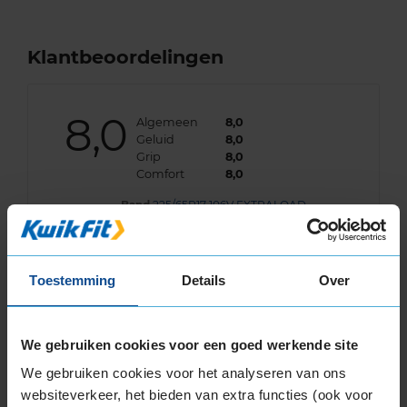
Klantbeoordelingen
8,0
Algemeen
8,0
Geluid
8,0
Grip
8,0
Comfort
8,0
Band
225/65R17 106V EXTRALOAD
Datum beoordeling
7 augustus 2023
Type rijder
Normaal
Auto
MAZDA CX5 2.0 SUV 4-cil. B 165pk
Kilometer per jaar
10.000 tot 25.000 km
Toestemming
Details
Over
De band functioneert naar behoren in de
regen en droog weer. Nu noch afwachten wat
We gebruiken cookies voor een goed werkende site
ze met gladheid in de winter doen.
We gebruiken cookies voor het analyseren van ons
websiteverkeer, het bieden van extra functies (ook voor