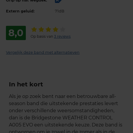
Grip op nat wegdek:
A
Extern geluid:
71dB
8,0
Op basis van
3 reviews
Vergelijk deze band met alternatieven
In het kort
Als je op zoek bent naar een betrouwbare all-
season band die uitstekende prestaties levert
onder verschillende weersomstandigheden,
dan is de Bridgestone WEATHER CONTROL
A005 EVO een uitstekende keuze. Deze band is
ontworpen om je zowel in de zomer als in de