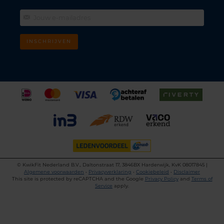
INSCHRIJVEN
©
KwikFit Nederland B.V., Daltonstraat 17, 3846BX Harderwijk, KvK 08017845 |
Algemene voorwaarden
•
Privacyverklaring
•
Cookiebeleid
•
Disclaimer
This site is protected by reCAPTCHA and the Google
Privacy Policy
and
Terms of
Service
apply.