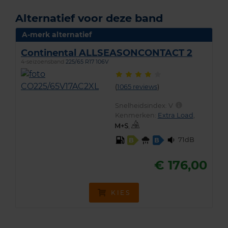
Alternatief voor deze band
A-merk alternatief
Continental ALLSEASONCONTACT 2
4-seizoensband
225/65 R17 106V
(
1065 reviews
)
Snelheidsindex:
V
Kenmerken:
Extra Load
,
,
71dB
B
B
€ 176,00
KIES