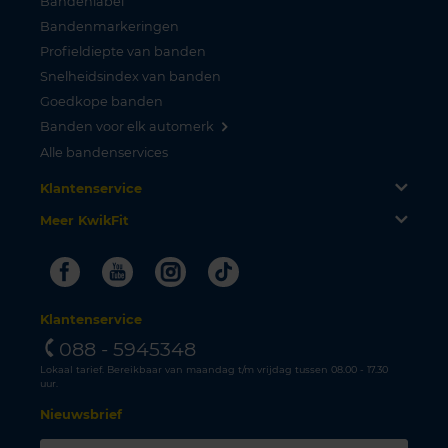
Bandenlabel
Bandenmarkeringen
Profieldiepte van banden
Snelheidsindex van banden
Goedkope banden
Banden voor elk automerk
Alle bandenservices
Klantenservice
Meer KwikFit
Facebook
Youtube
Instagram
Tiktok
Klantenservice
088 - 5945348
Lokaal tarief. Bereikbaar van maandag t/m vrijdag tussen 08.00 - 17.30
uur.
Nieuwsbrief