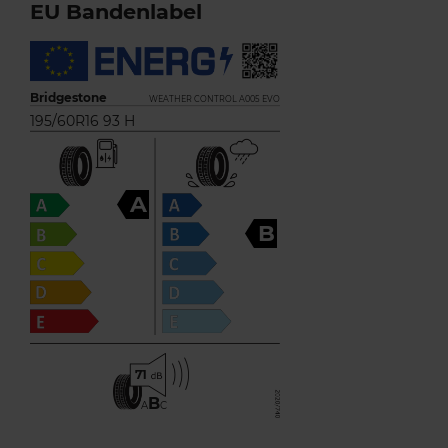
EU Bandenlabel
Bridgestone
WEATHER CONTROL A005 EVO
195/60R16 93 H
A
B
71
B
A
C