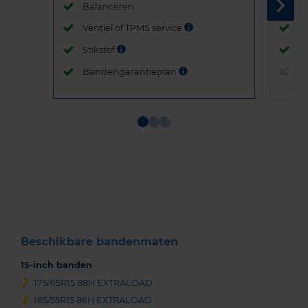
Balanceren
B
Ventiel of TPMS service
Ve
Stikstof
St
Bandengarantieplan
B
Item
1
of
3
Beschikbare bandenmaten
15-inch banden
175/65R15 88H EXTRALOAD
185/55R15 86H EXTRALOAD