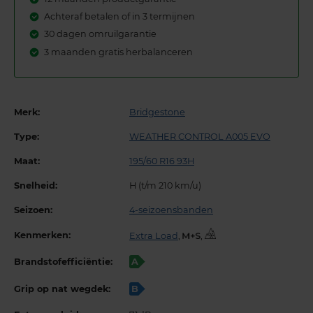
Achteraf betalen of in 3 termijnen
30 dagen omruilgarantie
3 maanden gratis herbalanceren
Merk:
Bridgestone
Type:
WEATHER CONTROL A005 EVO
Maat:
195/60 R16 93H
Snelheid:
H (t/m 210 km/u)
Seizoen:
4-seizoensbanden
Kenmerken:
Extra Load
,
,
Brandstofefficiëntie:
A
Grip op nat wegdek:
B