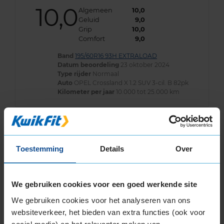
10,0
Algemeen
10,0
Geluid
9,0
Grip
10,0
Comfort
9,0
Band
195/60R16 93H EXTRALOAD
Datum beoordeling
23 oktober 2024
Type rijder
Normaal
Auto
OPEL Crossland X 1.2 SUV 3-cil. B 82pk
Kilometer per jaar
10.000 tot 25.000 km
9,0
Algemeen
9,0
Toestemming
Details
Over
Geluid
8,0
Grip
9,0
Comfort
8,0
We gebruiken cookies voor een goed werkende site
Band
195/60R16 93H EXTRALOAD
Datum beoordeling
13 juni 2024
We gebruiken cookies voor het analyseren van ons
Type rijder
Normaal
websiteverkeer, het bieden van extra functies (ook voor
Auto
PEUGEOT 2008 1.2 THP SUV 3-cil. B 110pk