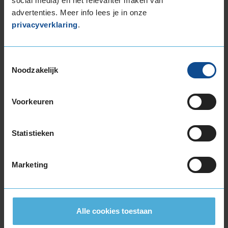
social media) en het relevanter maken van
Kilometer per jaar
10.000 tot 25.000 km
advertenties. Meer info lees je in onze
privacyverklaring
.
prima in orde.
Toestemmingsselectie
Noodzakelijk
8,0
Algemeen
8,0
Voorkeuren
Geluid
7,0
Grip
8,0
Comfort
7,0
Statistieken
Band
195/60R16 93H EXTRALOAD
Datum beoordeling
13 juni 2024
Marketing
Type rijder
Behoudend
Auto
TOYOTA Urban Cruiser 1.3 VVTi HB 4-cil. B
101pk
Kilometer per jaar
25.000 tot 50.000 km
Alle cookies toestaan