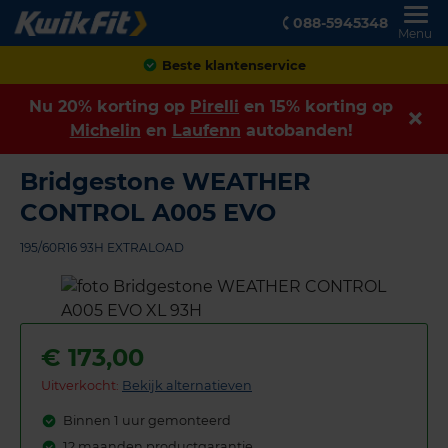
088-5945348
Menu
Achteraf betalen
Nu 20% korting op
Pirelli
en 15% korting op
Michelin
en
Laufenn
autobanden!
Bridgestone WEATHER
CONTROL A005 EVO
195/60R16 93H EXTRALOAD
€
173,00
Uitverkocht:
Bekijk alternatieven
Binnen 1 uur gemonteerd
12 maanden productgarantie