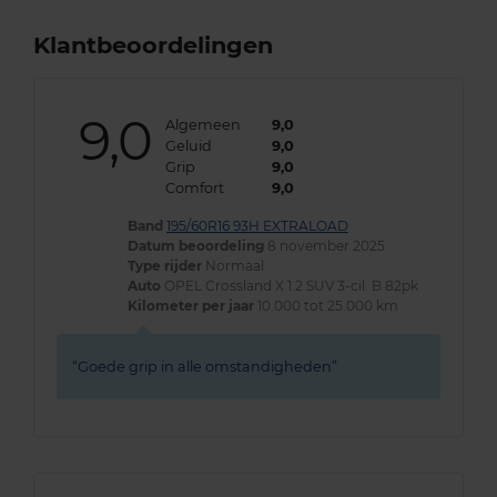
Klantbeoordelingen
9,0
Algemeen
9,0
Geluid
9,0
Grip
9,0
Comfort
9,0
Band
195/60R16 93H EXTRALOAD
Datum beoordeling
8 november 2025
Type rijder
Normaal
Auto
OPEL Crossland X 1.2 SUV 3-cil. B 82pk
Kilometer per jaar
10.000 tot 25.000 km
Goede grip in alle omstandigheden