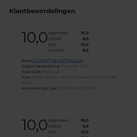
Klantbeoordelingen
10,0
Algemeen
10,0
Geluid
8,0
Grip
10,0
Comfort
9,0
Band
225/50R17 98V EXTRALOAD
Datum beoordeling
19 oktober 2024
Type rijder
Normaal
Auto
FORD Grand C-Max 1.0 EcoBoost MPV 3-cil. B
125pk
Kilometer per jaar
25.000 tot 50.000 km
10,0
Algemeen
10,0
Geluid
9,0
Grip
10,0