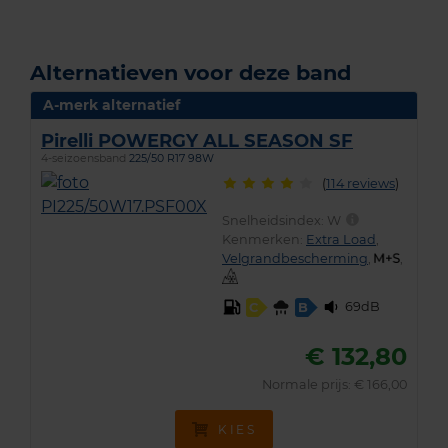
Alternatieven voor deze band
A-merk alternatief
Pirelli POWERGY ALL SEASON SF
4-seizoensband
225/50 R17 98W
(
114 reviews
)
Snelheidsindex:
W
Kenmerken:
Extra Load
,
Velgrandbescherming
,
,
69dB
C
B
€ 132,80
Normale prijs: € 166,00
KIES