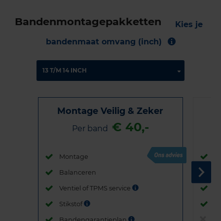
Bandenmontagepakketten
Kies je
bandenmaat omvang (inch)
Montage Veilig & Zeker
€ 40,-
Per band
Montage
M
Balanceren
B
Ventiel of TPMS service
Ve
Stikstof
St
Bandengarantieplan
B