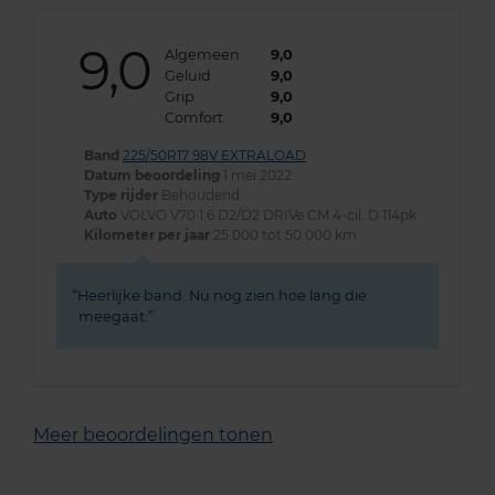
9,0
Algemeen
9,0
Geluid
9,0
Grip
9,0
Comfort
9,0
Band
225/50R17 98V EXTRALOAD
Datum beoordeling
1 mei 2022
Type rijder
Behoudend
Auto
VOLVO V70 1.6 D2/D2 DRIVe CM 4-cil. D 114pk
Kilometer per jaar
25.000 tot 50.000 km
Heerlijke band. Nu nog zien hoe lang die
meegaat.
Meer beoordelingen tonen