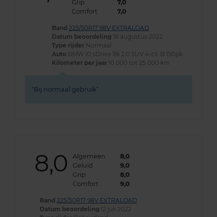
Grip
7,0
Comfort
7,0
Band
225/50R17 98V EXTRALOAD
Datum beoordeling
18 augustus 2022
Type rijder
Normaal
Auto
BMW X1 sDrive 18i 2.0 SUV 4-cil. B 150pk
Kilometer per jaar
10.000 tot 25.000 km
Bij normaal gebruik
8,0
Algemeen
8,0
Geluid
9,0
Grip
8,0
Comfort
9,0
Band
225/50R17 98V EXTRALOAD
Datum beoordeling
12 juli 2022