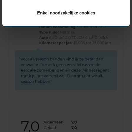
Geluid
8,0
Grip
10,0
Comfort
8,0
Enkel noodzakelijke cookies
Band
225/50R17 98V EXTRALOAD
Datum beoordeling
31 augustus 2022
Type rijder
Normaal
Auto
AUDI A4 2.0 TDi CM 4-cil. D 143pk
Kilometer per jaar
10.000 tot 25.000 km
Voor all-season banden vind ik ze beter dan
verwacht. Ik merk geen verschil tussen de
eerdere zomerbanden en deze. Als het regent
merk je het verschil wel. Daarom dat we all-
season hebben
7,0
Algemeen
7,0
Geluid
7,0