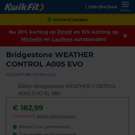
088-5945348
Menu
Klanten geven ons een
8,9
Nu 20% korting op
Pirelli
en 15% korting op
Michelin
en
Laufenn
autobanden!
Bridgestone WEATHER
CONTROL A005 EVO
225/50R17 98V EXTRALOAD
€
182,99
Uitverkocht:
Bekijk alternatieven
Binnen 1 uur gemonteerd
12 maanden productgarantie