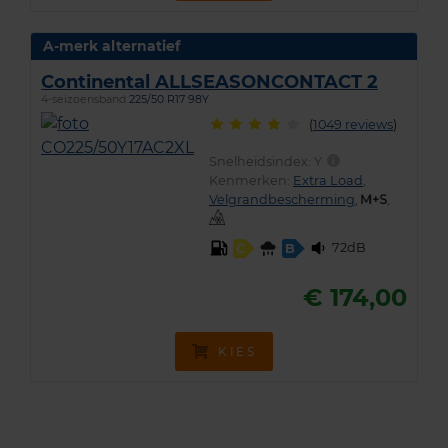
A-merk alternatief
Continental ALLSEASONCONTACT 2
4-seizoensband
225/50 R17 98Y
(
1049 reviews
)
Snelheidsindex:
Y
Kenmerken:
Extra Load
,
Velgrandbescherming
,
,
72dB
C
B
€ 174,00
KIES