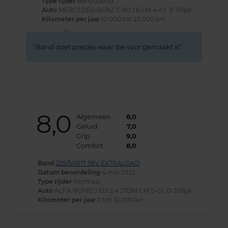
Type rijder
Behoudend
Auto
MERCEDES-BENZ C180 1.6 CM 4-cil. B 156pk
Kilometer per jaar
10.000 tot 25.000 km
Band doet precies waar die voor gemaakt is
8,0
Algemeen
8,0
Geluid
7,0
Grip
9,0
Comfort
8,0
Band
225/50R17 98V EXTRALOAD
Datum beoordeling
4 mei 2022
Type rijder
Normaal
Auto
ALFA ROMEO 159 2.4 JTDM CM 5-cil. D 209pk
Kilometer per jaar
0 tot 10.000 km