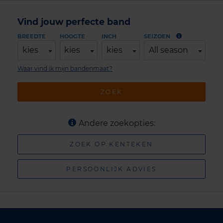
Vind jouw perfecte band
BREEDTE
HOOGTE
INCH
SEIZOEN
kies
kies
kies
All season
Waar vind ik mijn bandenmaat?
ZOEK
Andere zoekopties:
ZOEK OP KENTEKEN
PERSOONLIJK ADVIES