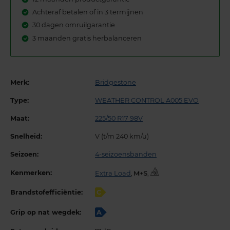
Achteraf betalen of in 3 termijnen
30 dagen omruilgarantie
3 maanden gratis herbalanceren
Merk:
Bridgestone
Type:
WEATHER CONTROL A005 EVO
Maat:
225/50 R17 98V
Snelheid:
V (t/m 240 km/u)
Seizoen:
4-seizoensbanden
Kenmerken:
Extra Load
,
,
Brandstofefficiëntie:
C
Grip op nat wegdek:
A