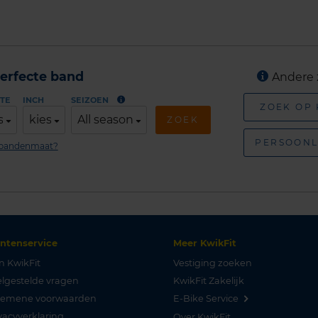
erfecte band
Andere 
TE
INCH
SEIZOEN
ZOEK OP
s
kies
All season
ZOEK
PERSOONL
n bandenmaat?
antenservice
Meer KwikFit
n KwikFit
Vestiging zoeken
lgestelde vragen
KwikFit Zakelijk
gemene voorwaarden
E-Bike Service
vacyverklaring
Over KwikFit