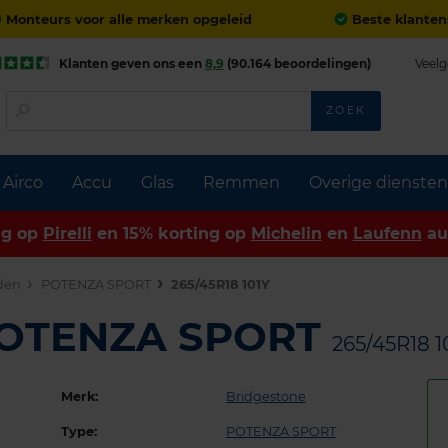
Monteurs voor alle merken opgeleid
Beste klanten
Klanten geven ons een
8,9
(90.164 beoordelingen)
Veelg
ZOEK
Airco
Accu
Glas
Remmen
Overige diensten
ng op
Pirelli
en 15% korting op
Michelin
en
Laufenn
au
den
POTENZA SPORT
265/45R18 101Y
 POTENZA SPORT
265/45R18 1
Merk:
Bridgestone
Type:
POTENZA SPORT