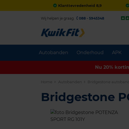
Klanttevredenheid 8,9
Wij helpen je graag.
088 - 5945348
Autobanden
Onderhoud
APK
Nu 20% korti
Home
Autobanden
Bridgestone autoban
Bridgestone