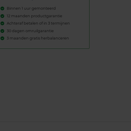
Binnen 1 uur gemonteerd
12 maanden productgarantie
Achteraf betalen of in 3 termijnen
30 dagen omruilgarantie
3 maanden gratis herbalanceren