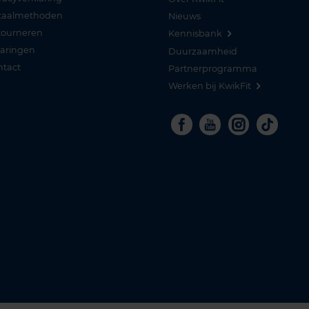
taalmethoden
Nieuws
tourneren
Kennisbank
varingen
Duurzaamheid
ntact
Partnerprogramma
Werken bij KwikFit
Facebook
Youtube
Instagra
Tikto