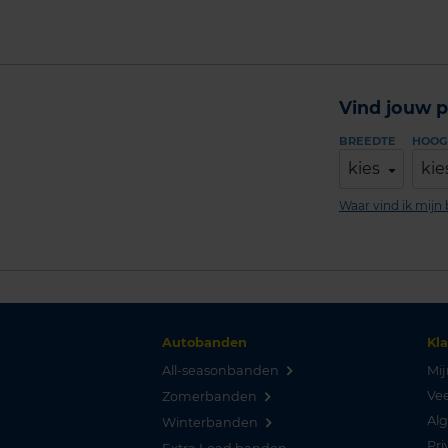
Vind jouw p
BREEDTE
HOOG
kies
kie
Waar vind ik mij
Autobanden
Kl
All-seasonbanden
Mij
Vee
Zomerbanden
Al
Winterbanden
Pri