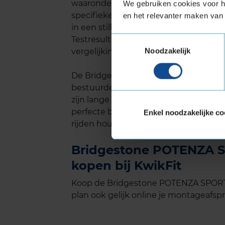
waaronder het geluidsniveau. Dankzij
We gebruiken cookies voor he
specifieke rubbersamenstelling, produ
en het relevanter maken van 
in een stillere rit, wat vooral prettig i
Testresultaten van Autoweek bevesti
Toestemmingsselectie
Noodzakelijk
vergelijking met veel andere sportiev
De Bridgestone POTENZA SPORT is een
bestuurders die het beste eisen op he
zijn lange levensduur en gereduceer
perfecte balans tussen prestaties en co
Enkel noodzakelijke co
rijden houdt, de POTENZA SPORT zal 
Bridgestone POTENZA S
kopen bij KwikFit
Koop de Bridgestone POTENZA SPORT 
plan ook gelijk online je montageafspra