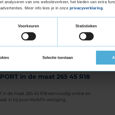
 de geoptimaliseerde profielblokken en de
t analyseren van ons websiteverkeer, het bieden van extra func
ceert de band minder rolgeluid. Dit resulteert
advertenties. Meer info lees je in onze
privacyverklaring
.
s tijdens lange ritten op de snelweg.
gen dat deze band minder geluid produceert in
Voorkeuren
Statistieken
e banden.
 uitstekende keuze voor sportieve
t gebied van grip, handling en veiligheid. Met
de geluidsproductie, biedt deze zomerband een
mfort. Of u nu dagelijks rijdt of van sportief
okies
Selectie toestaan
A
uw verwachtingen overtreffen.
PORT in de maat 265 45 R18
in de maat 265 45 R18 eenvoudig online en
ak in bij jouw KwikFit vestiging.