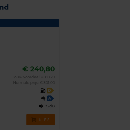
and
€ 240,80
Jouw voordeel:
€ 60,20
Normale prijs: € 301,00
D
A
72dB
KIES