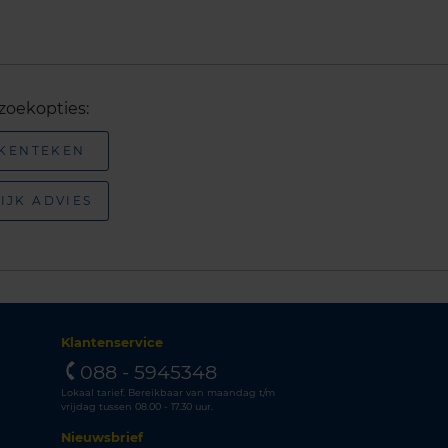
zoekopties:
 KENTEKEN
IJK ADVIES
Klantenservice
088 - 5945348
Lokaal tarief. Bereikbaar van maandag t/m
vrijdag tussen 08.00 - 17.30 uur.
Nieuwsbrief