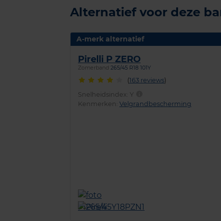
Alternatief voor deze b
A-merk alternatief
Pirelli P ZERO
Zomerband
265/45 R18 101Y
(
163 reviews
)
Snelheidsindex:
Y
Kenmerken:
Velgrandbescherming