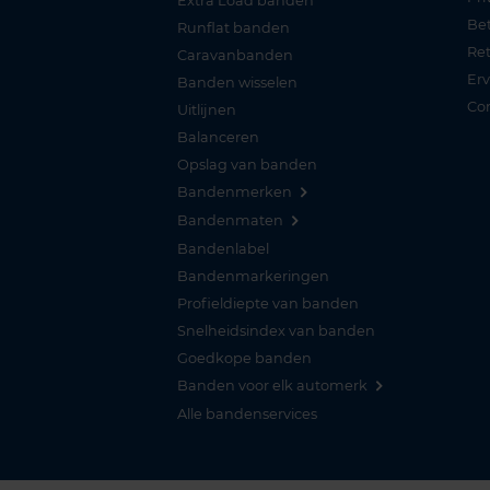
Extra Load banden
Be
Runflat banden
Re
Caravanbanden
Er
Banden wisselen
Co
Uitlijnen
Balanceren
Opslag van banden
Bandenmerken
Bandenmaten
Bandenlabel
Bandenmarkeringen
Profieldiepte van banden
Snelheidsindex van banden
Goedkope banden
Banden voor elk automerk
Alle bandenservices