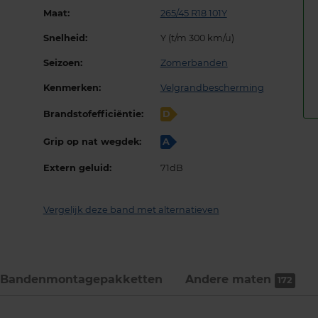
Maat:
265/45 R18 101Y
Snelheid:
Y (t/m 300 km/u)
Seizoen:
Zomerbanden
Kenmerken:
Velgrandbescherming
Brandstofefficiëntie:
D
Grip op nat wegdek:
A
Extern geluid:
71dB
Vergelijk deze band met alternatieven
Bandenmontage­pakketten
Andere maten
172