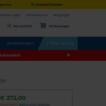
service
Achteraf betalen
estelde vragen
Klantenservice
Vestigingen
Mijn KwikFit
Winkelwagen
Aanbiedingen
E-Bike Service
tobanden!
01Y
€
272,00
Uitverkocht:
Bekijk alternatieven