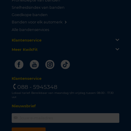
Profieldiepte van banden
Snelheidsindex van banden
Goedkope banden
Banden voor elk automerk
Alle bandenservices
Klantenservice
Meer KwikFit
Facebook
Youtube
Instagram
Tiktok
Klantenservice
088 - 5945348
Lokaal tarief. Bereikbaar van maandag t/m vrijdag tussen 08.00 - 17.30
uur.
Nieuwsbrief