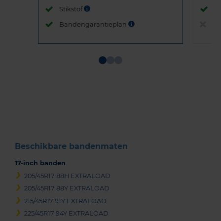
Stikstof
St
Bandengarantieplan
B
Item
1
of
3
Beschikbare bandenmaten
17-inch banden
205/45R17 88H EXTRALOAD
205/45R17 88Y EXTRALOAD
215/45R17 91Y EXTRALOAD
225/45R17 94Y EXTRALOAD