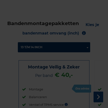
Bandenmontagepakketten
Kies je
bandenmaat omvang (inch)
Montage Veilig & Zeker
€ 40,-
Per band
Montage
M
Balanceren
B
Ventiel of TPMS service
Ve