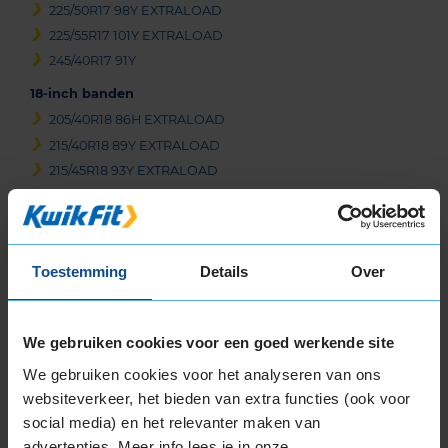
225/50R17 98Y EXTRALOAD
225/55R17 101Y EXTRALOAD
245/40R17 91Y
18-inch banden
205/40R18 86H EXTRALOAD
215/40R18 89Y EXTRALOAD
215/45R18 93Y EXTRALOAD
225/35R18 87Y EXTRALOAD
225/40R18 92Y EXTRALOAD
225/40R18 92Y EXTRALOAD
Toestemming
Details
Over
225/40R18 92Y EXTRALOAD
225/45R18 95Y EXTRALOAD
225/50R18 99Y EXTRALOAD
We gebruiken cookies voor een goed werkende site
235/40R18 95Y EXTRALOAD
We gebruiken cookies voor het analyseren van ons
235/45R18 98Y EXTRALOAD
websiteverkeer, het bieden van extra functies (ook voor
235/50R18 101Y EXTRALOAD
social media) en het relevanter maken van
245/35R18 92Y EXTRALOAD
advertenties. Meer info lees je in onze