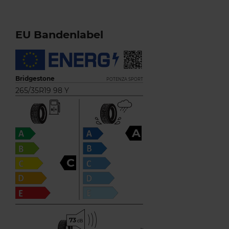
EU Bandenlabel
Bridgestone
POTENZA SPORT
265/35R19 98 Y
A
C
73