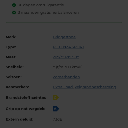
30 dagen omruilgarantie
3 maanden gratis herbalanceren
Merk:
Bridgestone
Type:
POTENZA SPORT
Maat:
265/35 R19 98Y
Snelheid:
Y (t/m 300 km/u)
Seizoen:
Zomerbanden
Kenmerken:
Extra Load
,
Velgrandbescherming
Brandstofefficiëntie:
C
Grip op nat wegdek:
A
Extern geluid:
73dB