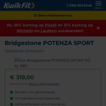
088-5945348
Menu
Achteraf betalen
Nu 20% korting op
Pirelli
en 15% korting op
Michelin
en
Laufenn
autobanden!
Bridgestone POTENZA SPORT
265/35R19 98Y EXTRALOAD
€
319,00
Uitverkocht:
Bekijk alternatieven
Binnen 1 uur gemonteerd
12 maanden productgarantie
Achteraf betalen of in 3 termijnen