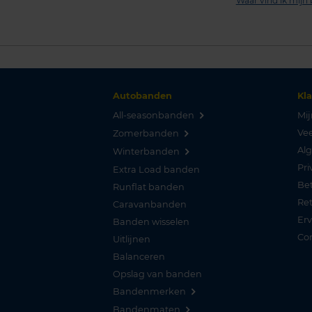
Waar vind ik mij
Autobanden
Kl
All-seasonbanden
Mij
Vee
Zomerbanden
Al
Winterbanden
Pri
Extra Load banden
Be
Runflat banden
Re
Caravanbanden
Er
Banden wisselen
Co
Uitlijnen
Balanceren
Opslag van banden
Bandenmerken
Bandenmaten