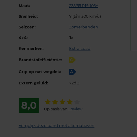
Maat:
235/55 R19 105Y
Snelheid:
Y (t/m 300 km/u)
Seizoen:
Zomerbanden
4x4:
Ja
Kenmerken:
Extra Load
Brandstofefficiëntie:
C
Grip op nat wegdek:
A
Extern geluid:
72dB
8,0
Op basis van
1 review
Vergelijk deze band met alternatieven