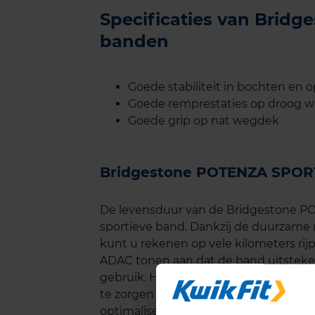
Specificaties van Brid
banden
Goede stabiliteit in bochten en 
Goede remprestaties op droog 
Goede grip op nat wegdek
Bridgestone POTENZA SPOR
De levensduur van de Bridgestone P
sportieve band. Dankzij de duurzame 
kunt u rekenen op vele kilometers rij
ADAC tonen aan dat de band uitstekend
gebruik. Het is echter belangrijk om
te zorgen voor een correcte uitlijnin
optimaliseren.