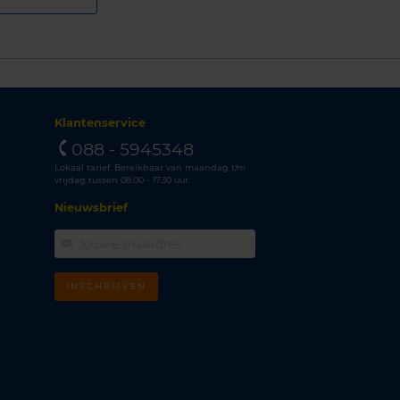
Klantenservice
088 - 5945348
Lokaal tarief. Bereikbaar van maandag t/m
vrijdag tussen 08.00 - 17.30 uur.
Nieuwsbrief
INSCHRIJVEN
m
k