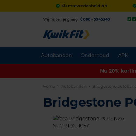
Klanttevredenheid 8,9
Wij helpen je graag.
088 - 5945348
Autobanden
Onderhoud
APK
Nu 20% korti
Home
Autobanden
Bridgestone autoban
Bridgestone