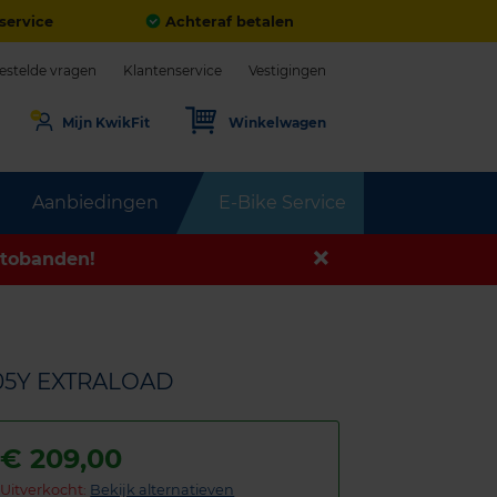
service
Achteraf betalen
estelde vragen
Klantenservice
Vestigingen
Mijn KwikFit
Winkelwagen
Aanbiedingen
E-Bike Service
tobanden!
105Y EXTRALOAD
€
209,00
Uitverkocht:
Bekijk alternatieven