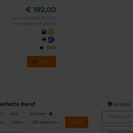
€ 192,00
Jouw voordeel:
€ 48,00
Normale prijs: € 240,00
B
A
72dB
KIES
erfecte band
Andere 
TE
INCH
SEIZOEN
ZOEK OP
s
kies
All season
ZOEK
PERSOONL