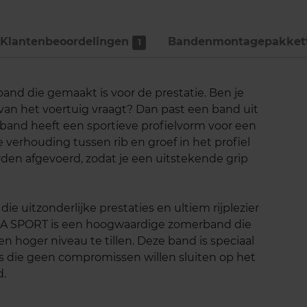
Klantenbeoordelingen
Bandenmontage­pakket
1
and die gemaakt is voor de prestatie. Ben je
 van het voertuig vraagt? Dan past een band uit
band heeft een sportieve profielvorm voor een
e verhouding tussen rib en groef in het profiel
rden afgevoerd, zodat je een uitstekende grip
ie uitzonderlijke prestaties en ultiem rijplezier
A SPORT is een hoogwaardige zomerband die
n hoger niveau te tillen. Deze band is speciaal
s die geen compromissen willen sluiten op het
d.