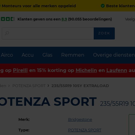
Monteurs voor alle merken opgeleid
Beste klanten
Klanten geven ons een
8,9
(90.055 beoordelingen)
Veelg
ZOEK
Airco
Accu
Glas
Remmen
Overige diensten
ng op
Pirelli
en 15% korting op
Michelin
en
Laufenn
au
den
POTENZA SPORT
235/55R19 105Y EXTRALOAD
 POTENZA SPORT
235/55R19 
Merk:
Bridgestone
Type:
POTENZA SPORT