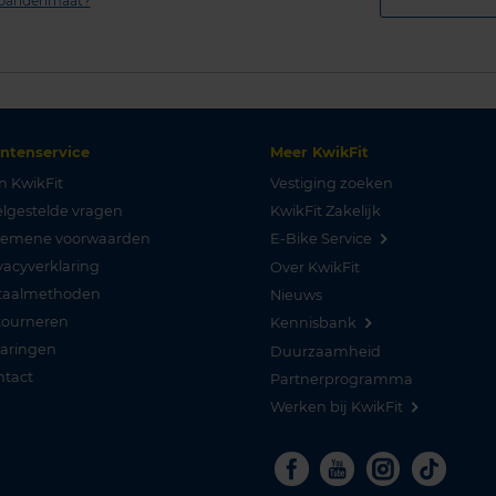
n bandenmaat?
antenservice
Meer KwikFit
n KwikFit
Vestiging zoeken
lgestelde vragen
KwikFit Zakelijk
gemene voorwaarden
E-Bike Service
vacyverklaring
Over KwikFit
taalmethoden
Nieuws
tourneren
Kennisbank
varingen
Duurzaamheid
ntact
Partnerprogramma
Werken bij KwikFit
Facebook
Youtube
Instagra
Tikto