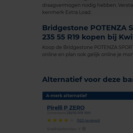
draagvermogen nodig hebben. Verste
kenmerk Extra Load.
Bridgestone POTENZA SP
235 55 R19 kopen bij Kwi
Koop de Bridgestone POTENZA SPORT E
online en plan ook gelijk online je mon
Alternatief voor deze b
A-merk alternatief
Pirelli P ZERO
Zomerband
235/55 R19 105Y
(
163 reviews
)
Snelheidsindex:
Y