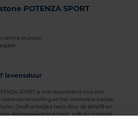
gestone POTENZA SPORT
op rechte stukken
wegdek
T levensduur
OTENZA SPORT is indrukwekkend voor een
rubbersamenstelling en het versterkte karkas,
plezier. Onafhankelijke tests door de ANWB en
e slijtageweerstand biedt, zelfs bij intensief
 regelmatig de bandenspanning te controleren en
g van de wielen om de levensduur te