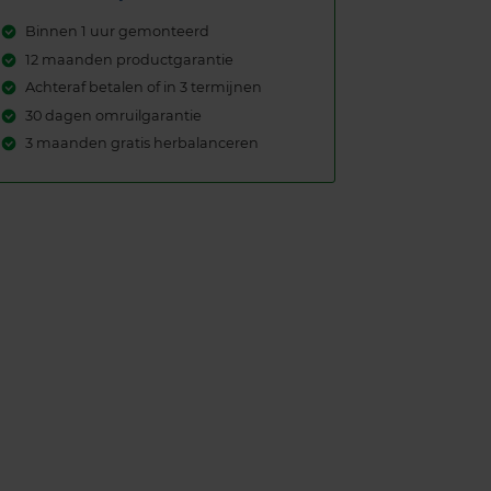
Binnen 1 uur gemonteerd
12 maanden productgarantie
Achteraf betalen of in 3 termijnen
30 dagen omruilgarantie
3 maanden gratis herbalanceren