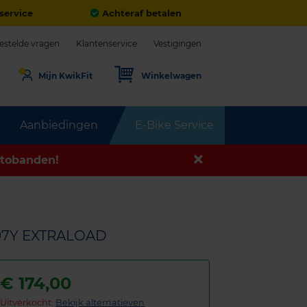
service
Achteraf betalen
estelde vragen
Klantenservice
Vestigingen
Mijn KwikFit
Winkelwagen
Aanbiedingen
E-Bike Service
tobanden!
 97Y EXTRALOAD
€
174,00
Uitverkocht:
Bekijk alternatieven