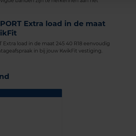
vigde banden zijn te herkennen aan het
ORT Extra load in de maat
ikFit
Extra load in de maat 245 40 R18 eenvoudig
tageafspraak in bij jouw KwikFit vestiging.
and