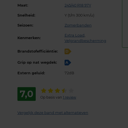
Maat:
245/40 R18 97Y
Snelheid:
Y (t/m 300 km/u)
Seizoen:
Zomerbanden
Extra Load
,
Kenmerken:
Velgrandbescherming
Brandstofefficiëntie:
D
Grip op nat wegdek:
A
Extern geluid:
72dB
7,0
Op basis van
1 review
Vergelijk deze band met alternatieven