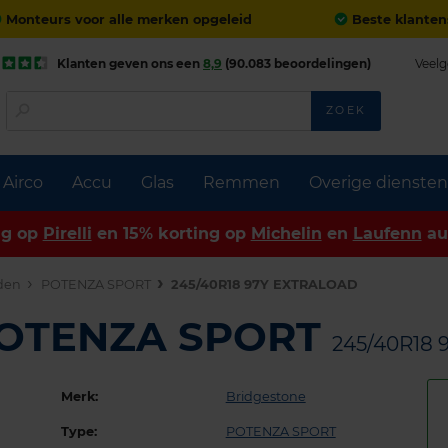
Monteurs voor alle merken opgeleid
Beste klanten
Klanten geven ons een
8,9
(90.083 beoordelingen)
Veelg
ZOEK
Airco
Accu
Glas
Remmen
Overige diensten
ng op
Pirelli
en 15% korting op
Michelin
en
Laufenn
au
den
POTENZA SPORT
245/40R18 97Y EXTRALOAD
 POTENZA SPORT
245/40R18
Merk:
Bridgestone
Type:
POTENZA SPORT