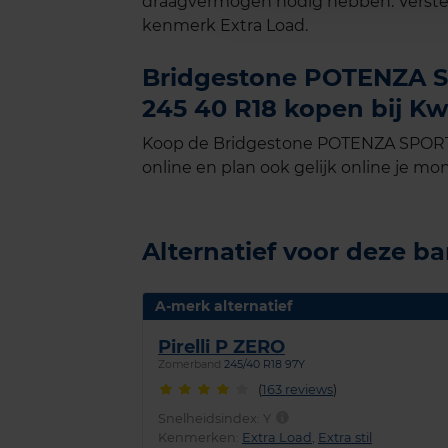
draagvermogen nodig hebben. Verste
kenmerk Extra Load.
Bridgestone POTENZA SP
245 40 R18 kopen bij Kw
Koop de Bridgestone POTENZA SPORT 
online en plan ook gelijk online je mon
Alternatief voor deze b
A-merk alternatief
Pirelli P ZERO
Zomerband
245/40 R18 97Y
(
163 reviews
)
Snelheidsindex:
Y
Kenmerken:
Extra Load
,
Extra stil