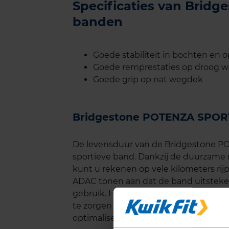
Specificaties van Brid
banden
Goede stabiliteit in bochten en 
Goede remprestaties op droog 
Goede grip op nat wegdek
Bridgestone POTENZA SPOR
De levensduur van de Bridgestone P
sportieve band. Dankzij de duurzame 
kunt u rekenen op vele kilometers rij
ADAC tonen aan dat de band uitstekend
gebruik. Het is echter belangrijk om
te zorgen voor een correcte uitlijnin
optimaliseren.