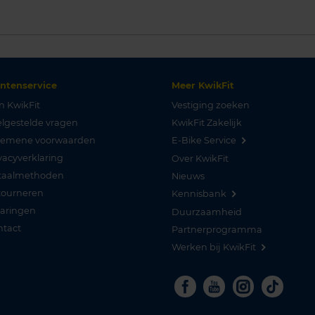
antenservice
Meer KwikFit
n KwikFit
Vestiging zoeken
lgestelde vragen
KwikFit Zakelijk
gemene voorwaarden
E-Bike Service
vacyverklaring
Over KwikFit
taalmethoden
Nieuws
tourneren
Kennisbank
varingen
Duurzaamheid
ntact
Partnerprogramma
Werken bij KwikFit
Facebook
Youtube
Instagra
Tikto