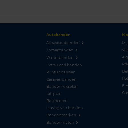
Autobanden
Kl
All-seasonbanden
Mij
Vee
Zomerbanden
Al
Winterbanden
Pri
Extra Load banden
Be
Runflat banden
Re
Caravanbanden
Er
Banden wisselen
Co
Uitlijnen
Balanceren
Opslag van banden
Bandenmerken
Bandenmaten