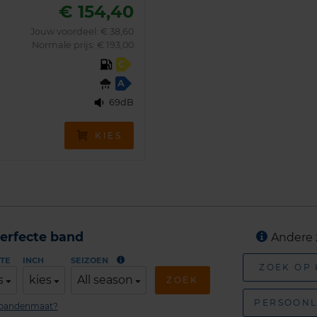
€ 154,40
Jouw voordeel:
€ 38,60
Normale prijs: € 193,00
C
A
69dB
KIES
erfecte band
Andere 
TE
INCH
SEIZOEN
ZOEK OP
s
kies
All season
ZOEK
PERSOONL
n bandenmaat?