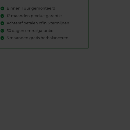
Binnen 1 uur gemonteerd
12 maanden productgarantie
Achteraf betalen of in 3 termijnen
30 dagen omruilgarantie
3 maanden gratis herbalanceren