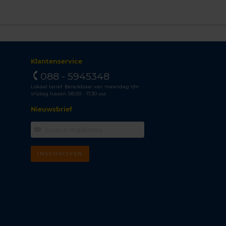
Klantenservice
088 - 5945348
Lokaal tarief. Bereikbaar van maandag t/m
vrijdag tussen 08.00 - 17.30 uur.
Nieuwsbrief
INSCHRIJVEN
m
k