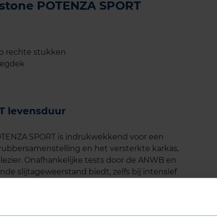
gestone POTENZA SPORT
op rechte stukken
wegdek
T levensduur
OTENZA SPORT is indrukwekkend voor een
rubbersamenstelling en het versterkte karkas,
plezier. Onafhankelijke tests door de ANWB en
e slijtageweerstand biedt, zelfs bij intensief
 regelmatig de bandenspanning te controleren en
g van de wielen om de levensduur te