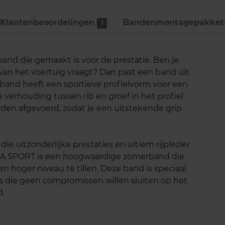
Klantenbeoordelingen
Bandenmontage­pakket
1
and die gemaakt is voor de prestatie. Ben je
 van het voertuig vraagt? Dan past een band uit
band heeft een sportieve profielvorm voor een
e verhouding tussen rib en groef in het profiel
rden afgevoerd, zodat je een uitstekende grip
ie uitzonderlijke prestaties en ultiem rijplezier
A SPORT is een hoogwaardige zomerband die
n hoger niveau te tillen. Deze band is speciaal
s die geen compromissen willen sluiten op het
d.