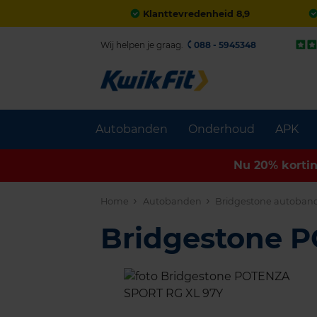
Klanttevredenheid 8,9
Wij helpen je graag.
088 - 5945348
Autobanden
Onderhoud
APK
Nu 20% korti
Home
Autobanden
Bridgestone autoban
Bridgestone