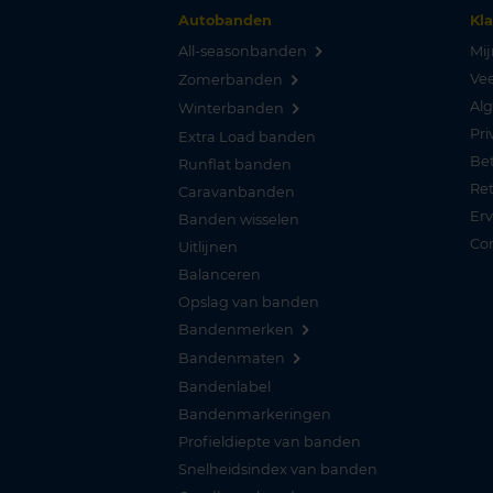
Autobanden
Kl
All-seasonbanden
Mij
Vee
Zomerbanden
Al
Winterbanden
Pri
Extra Load banden
Be
Runflat banden
Re
Caravanbanden
Er
Banden wisselen
Co
Uitlijnen
Balanceren
Opslag van banden
Bandenmerken
Bandenmaten
Bandenlabel
Bandenmarkeringen
Profieldiepte van banden
Snelheidsindex van banden