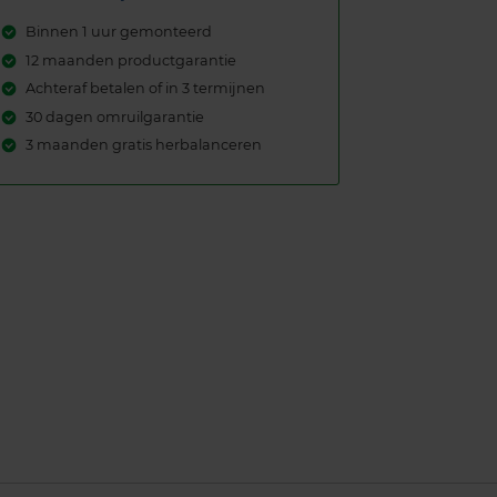
Binnen 1 uur gemonteerd
12 maanden productgarantie
Achteraf betalen of in 3 termijnen
30 dagen omruilgarantie
3 maanden gratis herbalanceren