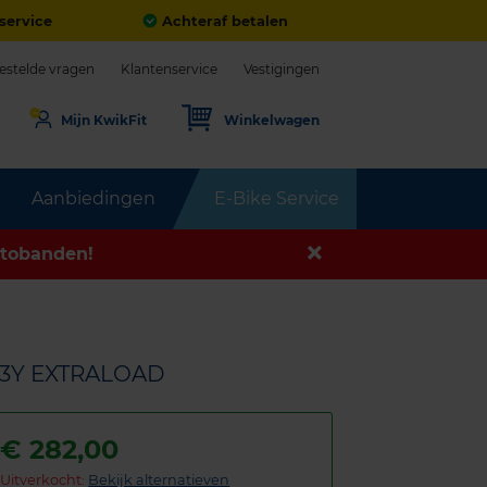
service
Achteraf betalen
estelde vragen
Klantenservice
Vestigingen
Mijn KwikFit
Winkelwagen
Aanbiedingen
E-Bike Service
tobanden!
 93Y EXTRALOAD
€
282,00
Uitverkocht:
Bekijk alternatieven