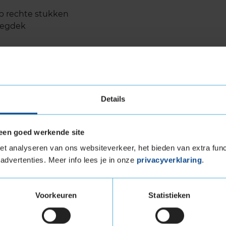
op rechte stukken
wegdek
T levensduur
Details
OTENZA SPORT is indrukwekkend voor een
rubbersamenstelling en het versterkte karkas,
plezier. Onafhankelijke tests door de ANWB en
een goed werkende site
e slijtageweerstand biedt, zelfs bij intensief
t analyseren van ons websiteverkeer, het bieden van extra func
 regelmatig de bandenspanning te controleren en
advertenties. Meer info lees je in onze
privacyverklaring
.
g van de wielen om de levensduur te
Voorkeuren
Statistieken
 geluid