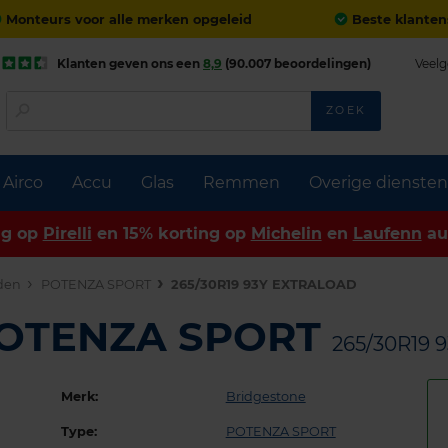
Monteurs voor alle merken opgeleid
Beste klanten
Klanten geven ons een
8,9
(90.007 beoordelingen)
Veelg
ZOEK
Airco
Accu
Glas
Remmen
Overige diensten
ng op
Pirelli
en 15% korting op
Michelin
en
Laufenn
au
den
POTENZA SPORT
265/30R19 93Y EXTRALOAD
 POTENZA SPORT
265/30R19
Merk:
Bridgestone
Type:
POTENZA SPORT