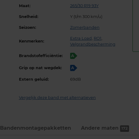
Maat:
265/30 R19 93Y
Snelheid:
Y (t/m 300 km/u)
Seizoen:
Zomerbanden
Extra Load
,
RO1
,
Kenmerken:
Velgrandbescherming
Brandstofefficiëntie:
A
Grip op nat wegdek:
A
Extern geluid:
69dB
Vergelijk deze band met alternatieven
Bandenmontage­pakketten
Andere maten
172