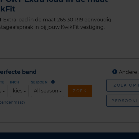
kFit
Extra load in de maat 265 30 R19 eenvoudig
tageafspraak in bij jouw KwikFit vestiging.
erfecte band
Andere 
TE
INCH
SEIZOEN
ZOEK OP
s
kies
All season
ZOEK
PERSOONL
n bandenmaat?