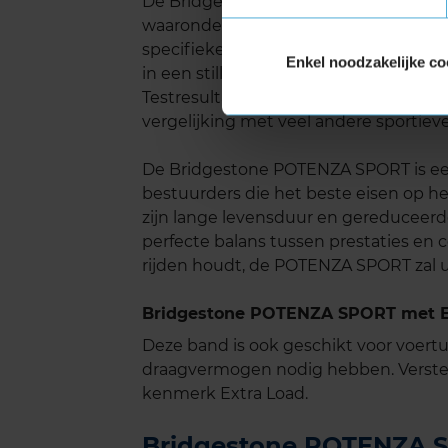
De Bridgestone POTENZA SPORT is ont
waaronder het geluidsniveau. Dankzij
specifieke rubbersamenstelling, produ
Enkel noodzakelijke co
in een stillere rit, wat vooral prettig i
Testresultaten van Autoweek bevesti
vergelijking met veel andere sportiev
De Bridgestone POTENZA SPORT is een
bestuurders die het beste eisen op he
zijn lange levensduur en gereduceer
perfecte balans tussen prestaties en co
rijden houdt, de POTENZA SPORT zal 
Bridgestone POTENZA SPORT met Ex
Deze band is ook geschikt voor voer
draagvermogen nodig hebben. Verste
kenmerk Extra Load.
Bridgestone POTENZA SP