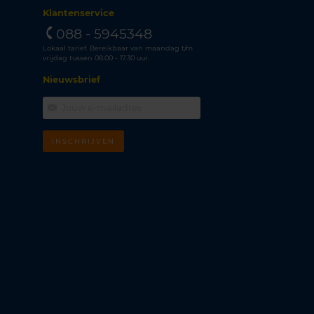
Klantenservice
088 - 5945348
Lokaal tarief. Bereikbaar van maandag t/m
vrijdag tussen 08.00 - 17.30 uur.
Nieuwsbrief
INSCHRIJVEN
m
k