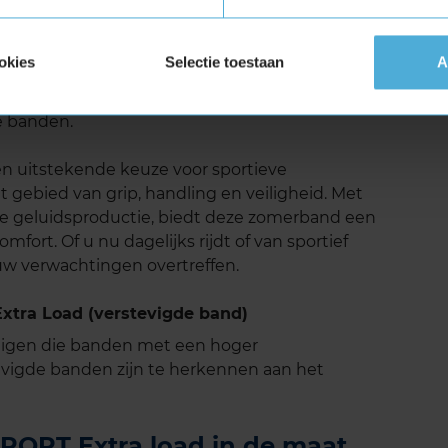
worpen met aandacht voor rijcomfort,
 de geoptimaliseerde profielblokken en de
ceert de band minder rolgeluid. Dit resulteert
okies
Selectie toestaan
A
s tijdens lange ritten op de snelweg.
gen dat deze band minder geluid produceert in
e banden.
 uitstekende keuze voor sportieve
t gebied van grip, handling en veiligheid. Met
de geluidsproductie, biedt deze zomerband een
mfort. Of u nu dagelijks rijdt of van sportief
uw verwachtingen overtreffen.
tra Load (verstevigde band)
tuigen die banden met een hoger
vigde banden zijn te herkennen aan het
ORT Extra load in de maat