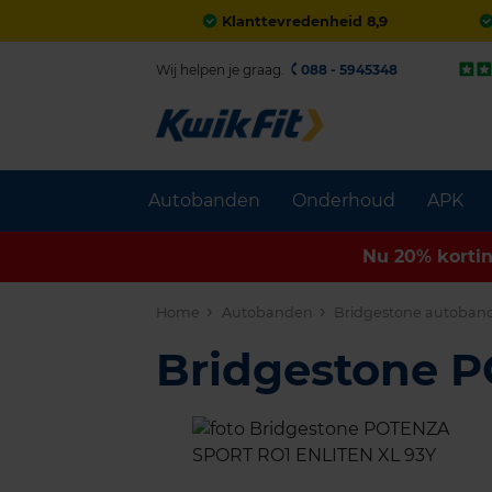
Klanttevredenheid 8,9
Wij helpen je graag.
088 - 5945348
Autobanden
Onderhoud
APK
Nu 20% korti
Home
Autobanden
Bridgestone autoban
Bridgestone