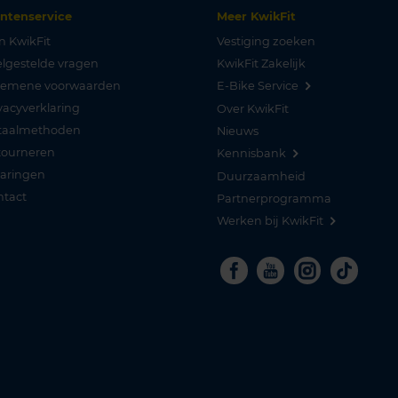
antenservice
Meer KwikFit
n KwikFit
Vestiging zoeken
lgestelde vragen
KwikFit Zakelijk
gemene voorwaarden
E-Bike Service
vacyverklaring
Over KwikFit
taalmethoden
Nieuws
tourneren
Kennisbank
varingen
Duurzaamheid
ntact
Partnerprogramma
Werken bij KwikFit
Facebook
Youtube
Instagra
Tikto