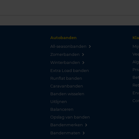
Autobanden
Kl
All-seasonbanden
Mij
Vee
Zomerbanden
Al
Winterbanden
Pri
Extra Load banden
Be
Runflat banden
Re
Caravanbanden
Er
Banden wisselen
Co
Uitlijnen
Balanceren
Opslag van banden
Bandenmerken
Bandenmaten