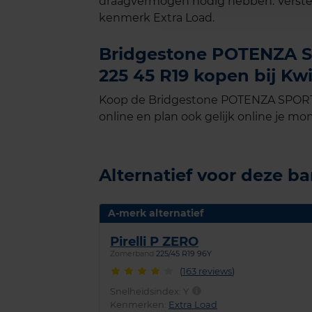
draagvermogen nodig hebben. Verste
kenmerk Extra Load.
Bridgestone POTENZA SP
225 45 R19 kopen bij Kwi
Koop de Bridgestone POTENZA SPORT E
online en plan ook gelijk online je mon
Alternatief voor deze b
A-merk alternatief
Pirelli P ZERO
Zomerband
225/45 R19 96Y
(
163 reviews
)
Snelheidsindex:
Y
Kenmerken:
Extra Load