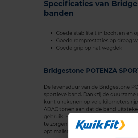
Specificaties van Brid
banden
Goede stabiliteit in bochten en 
Goede remprestaties op droog 
Goede grip op nat wegdek
Bridgestone POTENZA SPOR
De levensduur van de Bridgestone P
sportieve band. Dankzij de duurzame 
kunt u rekenen op vele kilometers rij
ADAC tonen aan dat de band uitstekend
gebruik. Het is echter belangrijk om
te zorgen voor een correcte uitlijnin
optimaliseren.