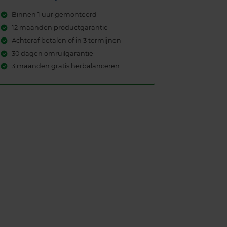
Binnen 1 uur gemonteerd
12 maanden productgarantie
Achteraf betalen of in 3 termijnen
30 dagen omruilgarantie
3 maanden gratis herbalanceren