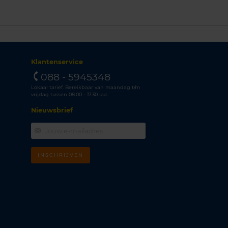
Klantenservice
088 - 5945348
Lokaal tarief. Bereikbaar van maandag t/m
vrijdag tussen 08.00 - 17.30 uur.
Nieuwsbrief
INSCHRIJVEN
m
k