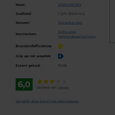
Maat:
225/45 R19 96Y
Snelheid:
Y (t/m 300 km/u)
Seizoen:
Zomerbanden
Extra Load
,
Kenmerken:
Velgrandbescherming
Brandstofefficiëntie:
C
Grip op nat wegdek:
A
Extern geluid:
72dB
6,0
Op basis van
1 review
Vergelijk deze band met alternatieven