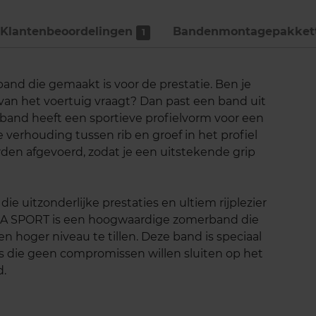
Klantenbeoordelingen
Bandenmontage­pakket
1
and die gemaakt is voor de prestatie. Ben je
 van het voertuig vraagt? Dan past een band uit
band heeft een sportieve profielvorm voor een
e verhouding tussen rib en groef in het profiel
rden afgevoerd, zodat je een uitstekende grip
ie uitzonderlijke prestaties en ultiem rijplezier
A SPORT is een hoogwaardige zomerband die
n hoger niveau te tillen. Deze band is speciaal
s die geen compromissen willen sluiten op het
d.