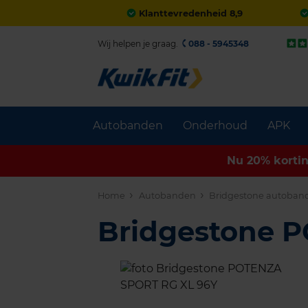
Klanttevredenheid 8,9
Wij helpen je graag.
088 - 5945348
Autobanden
Onderhoud
APK
Nu 20% korti
Home
Autobanden
Bridgestone autoban
Bridgestone