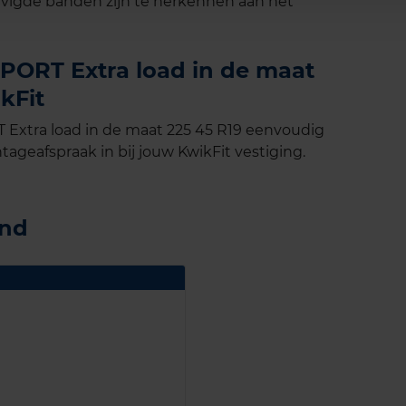
vigde banden zijn te herkennen aan het
ORT Extra load in de maat
kFit
xtra load in de maat 225 45 R19 eenvoudig
tageafspraak in bij jouw KwikFit vestiging.
and