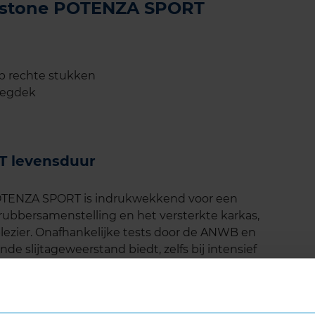
gestone POTENZA SPORT
op rechte stukken
wegdek
T levensduur
OTENZA SPORT is indrukwekkend voor een
rubbersamenstelling en het versterkte karkas,
plezier. Onafhankelijke tests door de ANWB en
e slijtageweerstand biedt, zelfs bij intensief
 regelmatig de bandenspanning te controleren en
g van de wielen om de levensduur te