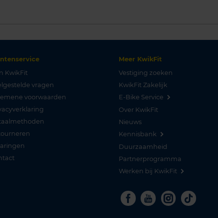
antenservice
Meer KwikFit
n KwikFit
Vestiging zoeken
lgestelde vragen
KwikFit Zakelijk
gemene voorwaarden
E-Bike Service
vacyverklaring
Over KwikFit
taalmethoden
Nieuws
tourneren
Kennisbank
varingen
Duurzaamheid
ntact
Partnerprogramma
Werken bij KwikFit
Facebook
Youtube
Instagra
Tikto