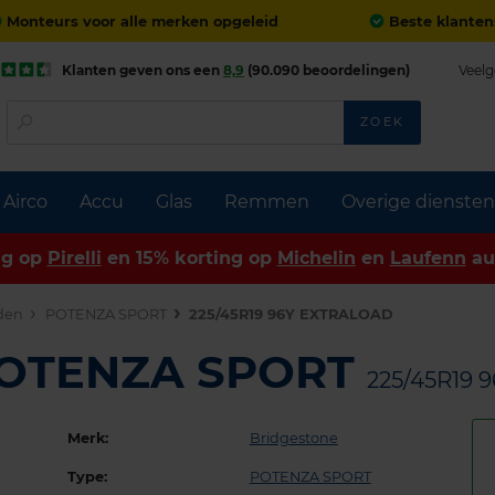
Monteurs voor alle merken opgeleid
Beste klanten
Klanten geven ons een
8,9
(90.090 beoordelingen)
Veelg
ZOEK
Airco
Accu
Glas
Remmen
Overige diensten
ng op
Pirelli
en 15% korting op
Michelin
en
Laufenn
au
den
POTENZA SPORT
225/45R19 96Y EXTRALOAD
 POTENZA SPORT
225/45R19
Merk:
Bridgestone
Type:
POTENZA SPORT