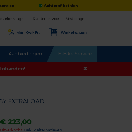
service
Achteraf betalen
estelde vragen
Klantenservice
Vestigingen
Mijn KwikFit
Winkelwagen
Aanbiedingen
E-Bike Service
tobanden!
 96Y EXTRALOAD
€
223,00
Uitverkocht:
Bekijk alternatieven