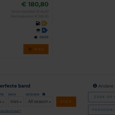
€ 180,80
Jouw voordeel:
€ 45,20
Normale prijs: € 226,00
D
A
68dB
KIES
erfecte band
Andere 
TE
INCH
SEIZOEN
ZOEK OP
s
kies
All season
ZOEK
PERSOONL
n bandenmaat?