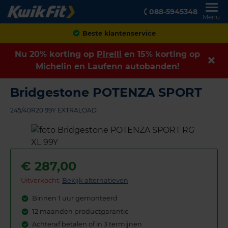
088-5945348
Menu
Achteraf betalen
Nu 20% korting op
Pirelli
en 15% korting op
Michelin
en
Laufenn
autobanden!
Bridgestone POTENZA SPORT
245/40R20 99Y EXTRALOAD
€
287,00
Uitverkocht:
Bekijk alternatieven
Binnen 1 uur gemonteerd
12 maanden productgarantie
Achteraf betalen of in 3 termijnen