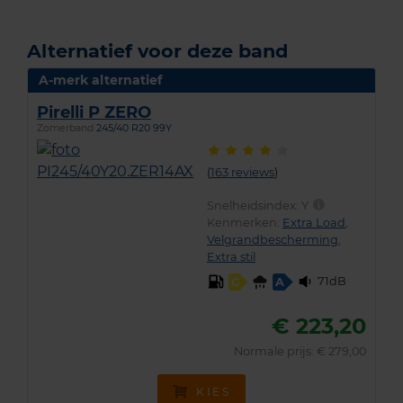
Alternatief voor deze band
A-merk alternatief
Pirelli P ZERO
Zomerband
245/40 R20 99Y
(
163 reviews
)
Snelheidsindex:
Y
Kenmerken:
Extra Load
,
Velgrandbescherming
,
Extra stil
71dB
C
A
€ 223,20
Normale prijs: € 279,00
KIES