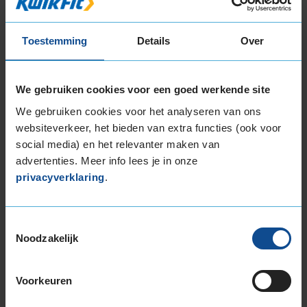
225/45R17 94Y EXTRALOAD
225/50R17 98Y EXTRALOAD
Toestemming
Details
Over
225/55R17 101Y EXTRALOAD
245/40R17 91Y
18-inch banden
We gebruiken cookies voor een goed werkende site
205/40R18 86H EXTRALOAD
We gebruiken cookies voor het analyseren van ons
215/40R18 89Y EXTRALOAD
websiteverkeer, het bieden van extra functies (ook voor
215/45R18 93Y EXTRALOAD
social media) en het relevanter maken van
225/35R18 87Y EXTRALOAD
advertenties. Meer info lees je in onze
225/40R18 92Y EXTRALOAD
privacyverklaring
.
225/40R18 92Y EXTRALOAD
225/40R18 92Y EXTRALOAD
225/45R18 95Y EXTRALOAD
Toestemmingsselectie
Noodzakelijk
225/50R18 99Y EXTRALOAD
235/40R18 95Y EXTRALOAD
235/45R18 98Y EXTRALOAD
Voorkeuren
235/50R18 101Y EXTRALOAD
245/35R18 92Y EXTRALOAD