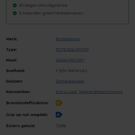
30 dagen omruilgarantie
3 maanden gratis herbalanceren
Merk:
Bridgestone
Type:
POTENZA SPORT
Maat:
245/40 R20 99Y
Snelheid:
Y (t/m 300 km/u)
Seizoen:
Zomerbanden
Kenmerken:
Extra Load
,
Velgrandbescherming
Brandstofefficiëntie:
D
Grip op nat wegdek:
A
Extern geluid:
72dB