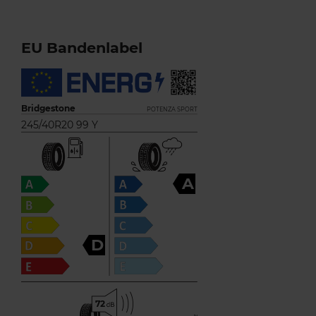
EU Bandenlabel
Bridgestone
POTENZA SPORT
245/40R20 99 Y
A
D
72