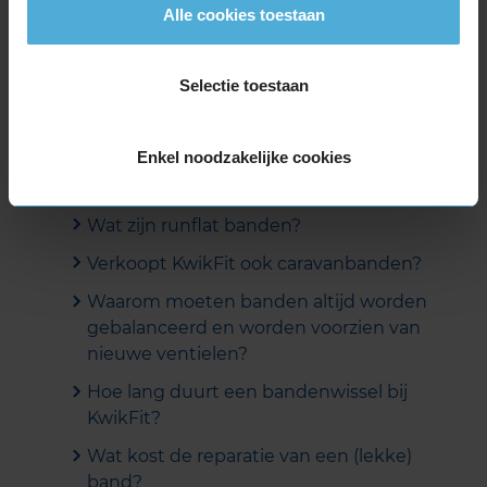
Alle cookies toestaan
Meer beoordelingen tonen
Selectie toestaan
Veelgestelde vragen
Enkel noodzakelijke cookies
Hoe lang heb ik garantie op
autobanden?
Wat zijn runflat banden?
Verkoopt KwikFit ook caravanbanden?
Waarom moeten banden altijd worden
gebalanceerd en worden voorzien van
nieuwe ventielen?
Hoe lang duurt een bandenwissel bij
KwikFit?
Wat kost de reparatie van een (lekke)
band?