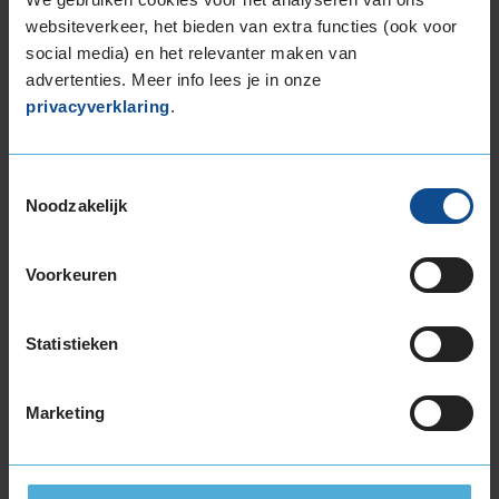
Service
:
Bandenwissel
websiteverkeer, het bieden van extra functies (ook voor
Datum
: 27 maart 2026 bij
388 Houten, Waterveste 6a
social media) en het relevanter maken van
advertenties. Meer info lees je in onze
privacyverklaring
.
9,0
Toestemmingsselectie
Service
:
Bandenwissel
Noodzakelijk
Datum
: 27 maart 2026 bij
388 Houten, Waterveste 6a
Alleen de koffie kan beter.
Voorkeuren
8,0
Statistieken
Service
:
Bandenwissel
Marketing
Datum
: 24 maart 2026 bij
388 Houten, Waterveste 6a
Gewoon een prima uitgevoerde vraag.