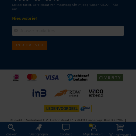
Lokaal tarief. Bereikbaar van maandag t/m vrijdag tussen 08.00 - 17.30
uur.
Nieuwsbrief
INSCHRIJVEN
©
KwikFit Nederland B.V., Daltonstraat 17, 3846BX Harderwijk, KvK 08017845 |
Algemene voorwaarden
•
Privacyverklaring
•
Cookiebeleid
•
Disclaimer
This site is protected by reCAPTCHA and the Google
Privacy Policy
and
Terms of
Service
apply.
Zoeken
Vestigingen
Contact
Mijn KwikFit
Winkelwagen