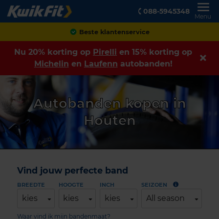
088-5945348
Menu
Achteraf betalen
Nu 20% korting op
Pirelli
en 15% korting op
Michelin
en
Laufenn
autobanden!
Autobanden kopen in
Houten
Vind jouw perfecte band
BREEDTE
HOOGTE
INCH
SEIZOEN
kies
kies
kies
All season
Waar vind ik mijn bandenmaat?