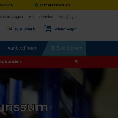
service
Achteraf betalen
estelde vragen
Klantenservice
Vestigingen
Mijn KwikFit
Winkelwagen
Aanbiedingen
E-Bike Service
tobanden!
runssum