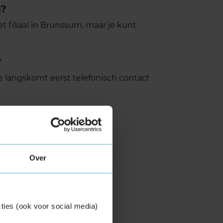
m?
 filiaal in Brunssum, maar je kunt
?
 langskomt eerst telefonisch contact
Over
ties (ook voor social media)