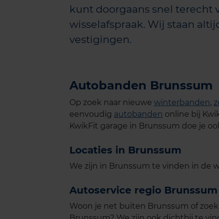
kunt doorgaans snel terecht 
wisselafspraak. Wij staan altij
vestigingen.
Autobanden Brunssum
Op zoek naar nieuwe
winterbanden
,
z
eenvoudig
autobanden
online bij Kwi
KwikFit garage in Brunssum doe je oo
Locaties in Brunssum
We zijn in Brunssum te vinden in de w
Autoservice regio Brunssum
Woon je net buiten Brunssum of zoek
Brunssum? We zijn ook dichtbij te vi