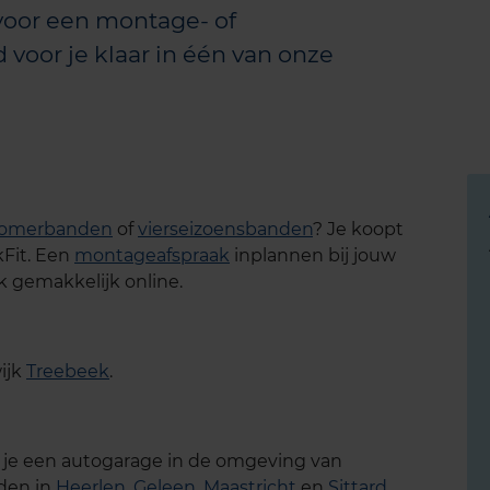
voor een montage- of
d voor je klaar in één van onze
omerbanden
of
vierseizoensbanden
? Je koopt
kFit. Een
montageafspraak
inplannen bij jouw
k gemakkelijk online.
ijk
Treebeek
.
 je een autogarage in de omgeving van
nden in
Heerlen
,
Geleen
,
Maastricht
en
Sittard
.