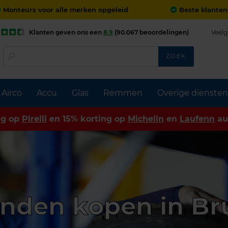
Monteurs voor alle merken opgeleid
Beste klanten
Klanten geven ons een
8,9
(90.067 beoordelingen)
Veelg
ZOEK
Airco
Accu
Glas
Remmen
Overige diensten
ng op
Pirelli
en 15% korting op
Michelin
en
Laufenn
au
nden kopen in B