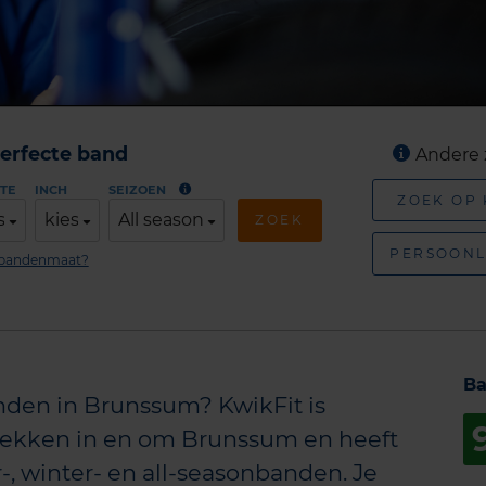
erfecte band
Andere 
TE
INCH
SEIZOEN
ZOEK OP
s
kies
All season
ZOEK
PERSOONL
n bandenmaat?
Ba
den in Brunssum? KwikFit is
plekken in en om Brunssum en heeft
, winter- en all-seasonbanden. Je