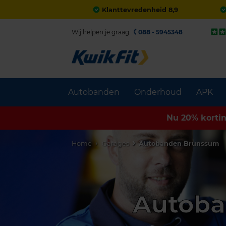
Klanttevredenheid 8,9
Wij helpen je graag.
088 - 5945348
Autobanden
Onderhoud
APK
Nu 20% korti
Home
Garages
Autobanden Brunssum
Autoba