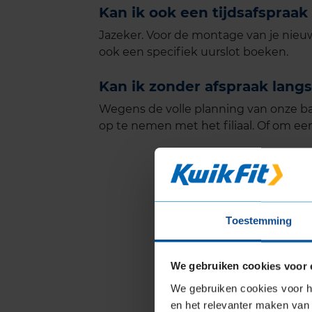
Kan ik ook een tijdsafspra
Jazeker. Voor de montage van je nieuw
ook een specifiek uurslot boeken.
Kan ik zonder afspraak lan
Wegens de volle planning van onze b
op te nemen met het filiaal. Of om een
Toestemming
We gebruiken cookies voor 
We gebruiken cookies voor he
en het relevanter maken van 