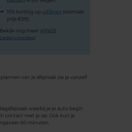
banden
en/of velgen
15% korting op
uitlijnen
(normale
prijs €99)
Bekijk nog meer
ANWB
Ledenvoordeel
lannen van je afspraak zie je vanzelf
agafspraak waarbij je je auto begin
h contact met je op. Ook kun je
 ongeveer 60 minuten.