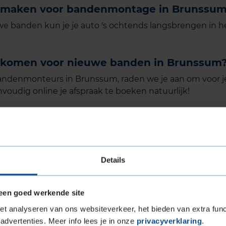
ak maken voor bandenmontage in Brunssu
e banden kun je je auto 's ochtends langsbrengen in het
gskomen voor nieuwe banden in Brunssum
andenmonteurs in Brunssum, raden we je aan om voor je
voudig online je afspraak te boeken natuurlijk!
Details
een goed werkende site
t analyseren van ons websiteverkeer, het bieden van extra func
advertenties. Meer info lees je in onze
privacyverklaring
.