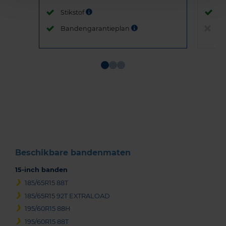
Stikstof
St
Bandengarantieplan
B
Item
1
of
3
Beschikbare bandenmaten
15-inch banden
185/65R15 88T
185/65R15 92T EXTRALOAD
195/60R15 88H
195/60R15 88T