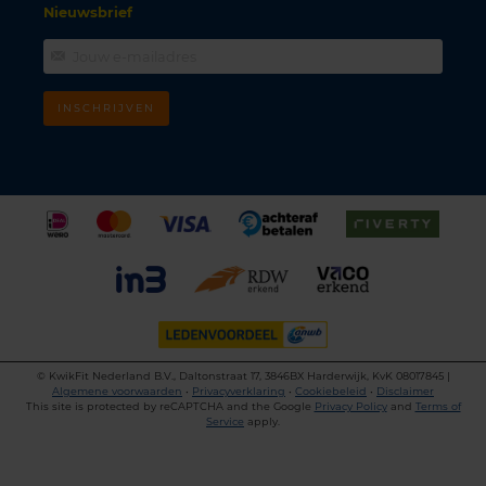
Nieuwsbrief
INSCHRIJVEN
©
KwikFit Nederland B.V., Daltonstraat 17, 3846BX Harderwijk, KvK 08017845 |
Algemene voorwaarden
•
Privacyverklaring
•
Cookiebeleid
•
Disclaimer
This site is protected by reCAPTCHA and the Google
Privacy Policy
and
Terms of
Service
apply.