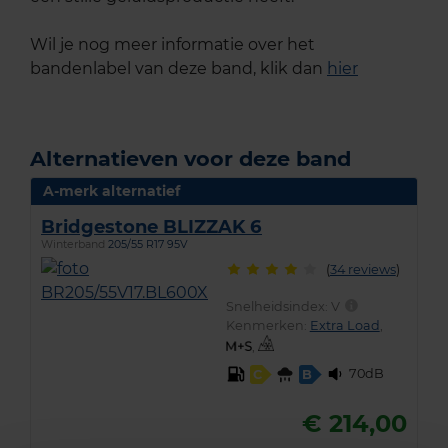
Wil je nog meer informatie over het
bandenlabel van deze band, klik dan
hier
Alternatieven voor deze band
A-merk alternatief
Bridgestone BLIZZAK 6
Winterband
205/55 R17 95V
(
34 reviews
)
Snelheidsindex:
V
Kenmerken:
Extra Load
,
,
70dB
C
B
€ 214,00