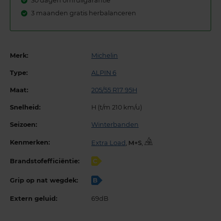
30 dagen omruilgarantie
3 maanden gratis herbalanceren
Merk:
Michelin
Type:
ALPIN 6
Maat:
205/55 R17 95H
Snelheid:
H (t/m 210 km/u)
Seizoen:
Winterbanden
Kenmerken:
Extra Load
,
,
Brandstofefficiëntie:
C
Grip op nat wegdek:
B
Extern geluid:
69dB