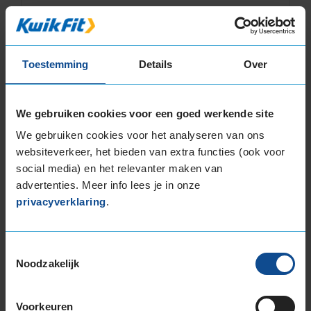
KIES
Toestemming
Details
Over
A-merk alternatief
Pirelli CINTURATO WINTER 2
Winterband
205/55 R17 95H
We gebruiken cookies voor een goed werkende site
(
25 reviews
)
We gebruiken cookies voor het analyseren van ons
Snelheidsindex:
H
websiteverkeer, het bieden van extra functies (ook voor
Kenmerken:
Extra Load
,
social media) en het relevanter maken van
Velgrandbescherming
,
,
advertenties. Meer info lees je in onze
privacyverklaring
.
71dB
C
B
€ 155,20
Toestemmingsselectie
Normale prijs: € 194,00
Noodzakelijk
KIES
Voorkeuren