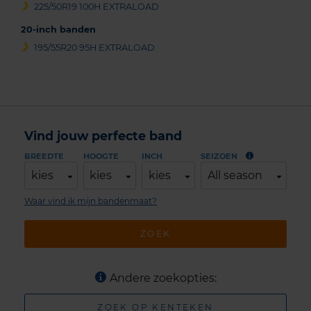
225/50R19 100H EXTRALOAD
20-inch banden
195/55R20 95H EXTRALOAD
Vind jouw perfecte band
BREEDTE
HOOGTE
INCH
SEIZOEN
kies
kies
kies
All season
Waar vind ik mijn bandenmaat?
ZOEK
Andere zoekopties:
ZOEK OP KENTEKEN