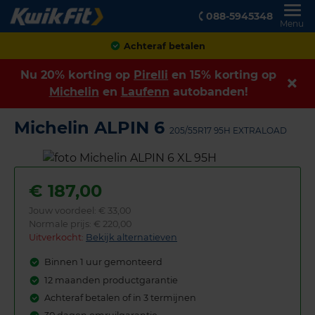
088-5945348
Menu
Achteraf betalen
Nu 20% korting op
Pirelli
en 15% korting op
Michelin
en
Laufenn
autobanden!
Michelin ALPIN 6
205/55R17 95H EXTRALOAD
€
187,00
Jouw voordeel:
€ 33,00
Normale prijs: € 220,00
Uitverkocht:
Bekijk alternatieven
Binnen 1 uur gemonteerd
12 maanden productgarantie
Achteraf betalen of in 3 termijnen