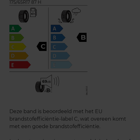
175/65R17 87 H
B
C
69
B
A
C
Deze band is beoordeeld met het EU
brandstofefficiëntie-label C, wat overeen komt
met een goede brandstofefficiëntie.