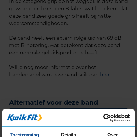
In de categorie grip op nat wegdek is deze band
gewaardeerd met een B-label, wat betekent dat
deze band zeer goede grip heeft bij natte
weersomstandigheden.
De band heeft een extern rolgeluid van 69 dB
met B-notering, wat betekent dat deze band
een normale geluidsproductie heeft.
Wil je nog meer informatie over het
bandenlabel van deze band, klik dan
hier
Alternatief voor deze band
A-merk alternatief
Bridgestone BLIZZAK 6
Winterband
175/65 R17 87V
Toestemming
Details
Over