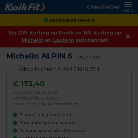
088-5945348
Menu
Achteraf betalen
Nu 20% korting op
Pirelli
en 15% korting op
Michelin
en
Laufenn
autobanden!
Michelin ALPIN 6
175/65R17 87H
€
173,40
Jouw voordeel:
€ 30,60
Normale prijs: € 204,00
Uitverkocht:
Bekijk alternatieven
Binnen 1 uur gemonteerd
12 maanden productgarantie
Achteraf betalen of in 3 termijnen