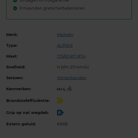
30 dagen omruilgarantie
3 maanden gratis herbalanceren
Merk:
Michelin
Type:
ALPIN 6
Maat:
175/65 R17 87H
Snelheid:
H (t/m 210 km/u)
Seizoen:
Winterbanden
Kenmerken:
,
Brandstofefficiëntie:
C
Grip op nat wegdek:
B
Extern geluid:
69dB