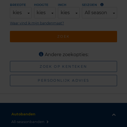
BREEDTE
HOOGTE
INCH
SEIZOEN
kies
kies
kies
All season
Waar vind ik mijn bandenmaat?
ZOEK
Andere zoekopties:
ZOEK OP KENTEKEN
PERSOONLIJK ADVIES
Autobanden
All-seasonbanden