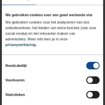
(
34 reviews
)
Snelheidsindex:
V
We gebruiken cookies voor een goed werkende site
Kenmerken:
,
We gebruiken cookies voor het analyseren van ons
70dB
C
B
websiteverkeer, het bieden van extra functies (ook voor
social media) en het relevanter maken van
€ 190,00
advertenties. Meer info lees je in onze
privacyverklaring
.
KIES
Toestemmingsselectie
Noodzakelijk
Bandenmontagepakketten
Voorkeuren
Kies je
bandenmaat omvang (inch)
Statistieken