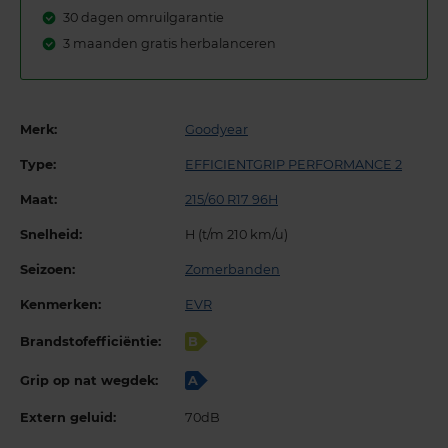
30 dagen omruilgarantie
3 maanden gratis herbalanceren
Merk:
Goodyear
Type:
EFFICIENTGRIP PERFORMANCE 2
Maat:
215/60 R17 96H
Snelheid:
H (t/m 210 km/u)
Seizoen:
Zomerbanden
Kenmerken:
EVR
Brandstofefficiëntie:
B
Grip op nat wegdek:
A
Extern geluid:
70dB