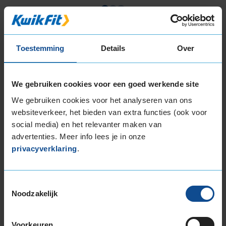
Item
1
of
Toestemming
Details
Over
3
We gebruiken cookies voor een goed werkende site
Beschikbare bandenmaten
We gebruiken cookies voor het analyseren van ons
websiteverkeer, het bieden van extra functies (ook voor
15-inch banden
social media) en het relevanter maken van
185/65R15 88H
advertenties. Meer info lees je in onze
185/65R15 92T EXTRALOAD
privacyverklaring
.
195/65R15 91H
195/65R15 91V
195/65R15 95H EXTRALOAD
Toestemmingsselectie
Noodzakelijk
16-inch banden
185/60R16 86H
195/50R16 88V EXTRALOAD
Voorkeuren