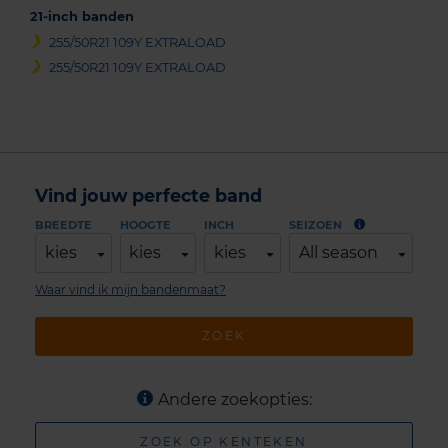
21-inch banden
255/50R21 109Y EXTRALOAD
255/50R21 109Y EXTRALOAD
Vind jouw perfecte band
BREEDTE
HOOGTE
INCH
SEIZOEN
kies
kies
kies
All season
Waar vind ik mijn bandenmaat?
ZOEK
Andere zoekopties:
ZOEK OP KENTEKEN