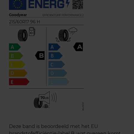
Goodyear
EFFICIENTGRIP PERFORMANCE 2
215/60R17 96 H
A
B
70
B
A
C
Deze band is beoordeeld met het EU
brandstofefficiëntie-label B, wat overeen komt