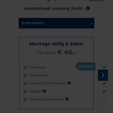
bandenmaat omvang (inch)
Montage Veilig & Zeker
€ 40,-
Per band
Montage
M
Balanceren
B
Ventiel of TPMS service
Ve
Stikstof
St
Bandengarantieplan
B