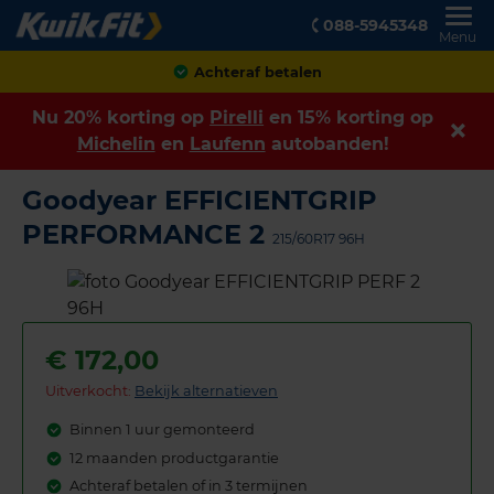
088-5945348
Menu
Achteraf betalen
Nu 20% korting op
Pirelli
en 15% korting op
Michelin
en
Laufenn
autobanden!
Goodyear EFFICIENTGRIP
PERFORMANCE 2
215/60R17 96H
€
172,00
Uitverkocht:
Bekijk alternatieven
Binnen 1 uur gemonteerd
12 maanden productgarantie
Achteraf betalen of in 3 termijnen